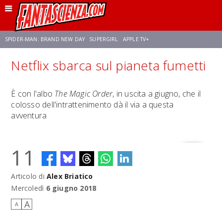
SPIDER-MAN: BRAND NEW DAY
SUPERGIRL
APPLE TV+
Netflix sbarca sul pianeta fumetti
FRANCO RICCIARDIELLO
ZENDAYA
STAR TREK
AVENGERS: DOOMSDAY
È con l'albo
The Magic Order
, in uscita a giugno, che il
colosso dell'intrattenimento dà il via a questa
NETFLIX
SADIE SINK
CELIA ROSE GOODING
avventura
11
Articolo di
Alex Briatico
Mercoledì
6 giugno 2018
A
A