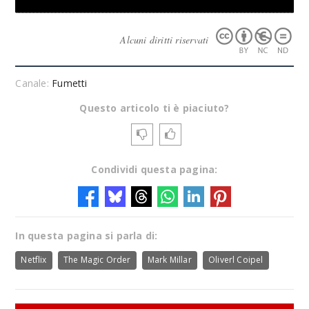
Alcuni diritti riservati
Canale:
Fumetti
Questo articolo ti è piaciuto?
Condividi questa pagina:
In questa pagina si parla di:
Netflix
The Magic Order
Mark Millar
Oliverl Coipel