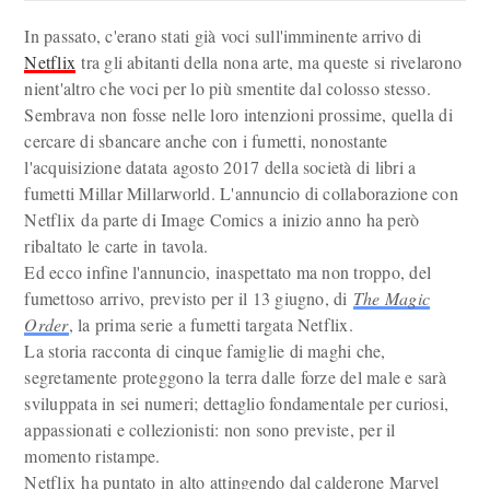
In passato, c'erano stati già voci sull'imminente arrivo di
Netflix
tra gli abitanti della nona arte, ma queste si rivelarono
nient'altro che voci per lo più smentite dal colosso stesso.
Sembrava non fosse nelle loro intenzioni prossime, quella di
cercare di sbancare anche con i fumetti, nonostante
l'acquisizione datata agosto 2017 della società di libri a
fumetti Millar Millarworld. L'annuncio di collaborazione con
Netflix da parte di Image Comics a inizio anno ha però
ribaltato le carte in tavola.
Ed ecco infine l'annuncio, inaspettato ma non troppo, del
fumettoso arrivo, previsto per il 13 giugno, di
The Magic
Order
, la prima serie a fumetti targata Netflix.
La storia racconta di cinque famiglie di maghi che,
segretamente proteggono la terra dalle forze del male e sarà
sviluppata in sei numeri; dettaglio fondamentale per curiosi,
appassionati e collezionisti: non sono previste, per il
momento ristampe.
Netflix ha puntato in alto attingendo dal calderone Marvel