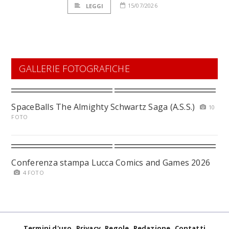
15/07/2026
LEGGI
GALLERIE FOTOGRAFICHE
SpaceBalls The Almighty Schwartz Saga (A.S.S.)
10
FOTO
Conferenza stampa Lucca Comics and Games 2026
4 FOTO
Termini d'uso
Privacy
Regole
Redazione
Contatti