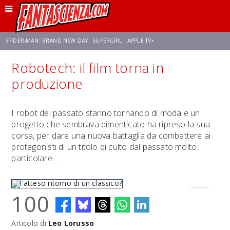
SPIDER-MAN: BRAND NEW DAY
SUPERGIRL
APPLE TV+
Robotech: il film torna in
FRANCO RICCIARDIELLO
ZENDAYA
STAR TREK
AVENGERS: DOOMSDAY
produzione
NETFLIX
SADIE SINK
CELIA ROSE GOODING
I robot del passato stanno tornando di moda e un
progetto che sembrava dimenticato ha ripreso la sua
corsa, per dare una nuova battaglia da combattere ai
protagonisti di un titolo di culto dal passato molto
particolare...
100
Articolo di
Leo Lorusso