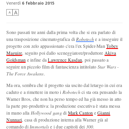
l'atteso ritorno di un classico?
Venerdì
6 febbraio 2015
A
A
Sono passati tre anni dalla prima volta che si era parlato di
una trasposizione cinematografica di
Robotech
e a inseguire il
progetto con zelo appassionato c'era l'ex Spider-Man
Tobey
Maguire
, seguito poi dallo sceneggiatore/produttore
Akiva
Goldsman
e infine da
Lawrence Kasdan
, poi passato a
seguire un piccolo film di fantascienza intitolato
Star Wars -
The Force Awakens
.
Ma ora, sembra che il progetto sia uscito dal letargo in cui era
caduto e a rimettere in moto i
Robotech
ci sta ora pensando la
Warner Bros, che non ha perso tempo ed ha già messo in atto
la parte pre-produttiva: la produzione esecutiva è stata messa
in mano alla
Hollywood gang
di
Mark Canton
e
Gianni
Nunnari
, casa di produzione interna alla Warner già al
comando di
Immortals
e i due capitoli dei
300
.