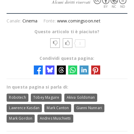
Alcuni diritti riservati
Canale:
Cinema
Fonte:
www.comingsoon.net
Questo articolo ti è piaciuto?
1
Condividi questa pagina:
In questa pagina si parla di:
Robotech
Tobey Maguire
Akiva Goldsman
Lawrence Kasdan
Mark Canton
Gianni Nunnari
Mark Gordon
Andres Muschietti