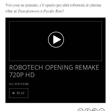
Voi cosa ne pensate, c'è spazio per altri robottoni al cinema
oltre ai
Transformers
e
Pacific Rim
?
ROBOTECH OPENING REMAKE
720P HD
DA YOUTUBE
PLAY