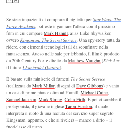
Se siete impazienti di comprare il biglietto per
Star Wars: The
Force Awakens
, potreste ingannare l'attesa con il prossimo
film in cui compare
Mark Hamill
, alias Luke Skywalker,
ovvero
Kingsman: The Secret Service
. Una spy-story tutta da
ridere, con elementi tecnologici tali da sconfinare nella
fantascienza. Atteso nelle sale per febbraio, il film è prodotto
da 20th Century Fox e diretto da
Matthew Vaughn
(
Kick Ass
,
il futuro
I Fantastici Quattro
).
È basato sulla miniserie di fumetti
The Secret Service
(realizzata da
Mark Millar
, disegni di
Dave Gibbons
) e vanta
un cast di primo piano: oltre ad Hamill,
Michael Caine
,
Samuel Jackson
,
Mark Strong
,
Colin Firth
. E poi ci sarebbe il
protagonista, il giovane inglese
Taron Egerton
, il quale
interpreta il ruolo di una recluta del servizio super-segreto
Kingsman, appunto, e che si rivelerà – manco a dirlo – il
fuoriclasse di turno.