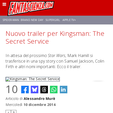
SPIDER-MAN: BRAND NEW DAY
SUPERGIRL
APPLE TV+
Nuovo trailer per Kingsman: The
FRANCO RICCIARDIELLO
ZENDAYA
STAR TREK
AVENGERS: DOOMSDAY
Secret Service
NETFLIX
SADIE SINK
STAR TREK: STRANGE NEW WORLDS
In attesa del prossimo
Star Wars
, Mark Hamill si
trasferisce in una spy story con Samuel Jackson, Colin
Firth e altri nomi importanti. Ecco il trailer.
10
Articolo di
Alessandro Murè
Kingsman: The Secret Service
Mercoledì
10 dicembre 2014
A
A