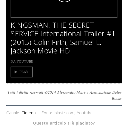
KINGSMAN: THE SECRET
SERVICE International Trailer #1
(2015) Colin Firth, Samuel L.
Jackson Movie HD
DA YOUTUBE
PLAY
Tutti i diritti riservati ©2014 Alessandro Murè e Associazione Delos
Books
Canale:
Cinema
Fonte: blastr.com; Youtube
Questo articolo ti è piaciuto?