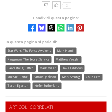
2
Condividi questa pagina:
In questa pagina si parla di:
Star Wars: The Force Awakens
Mark Hamill
Kingsman: The Secret Service
Matthew Vaughn
Fantastici Quattro
Mark Millar
Dave Gibbons
Michael Caine
Samuel Jackson
Mark Strong
Colin Firth
Taron Egerton
Kiefer Sutherland
ARTICOLI CORRELATI