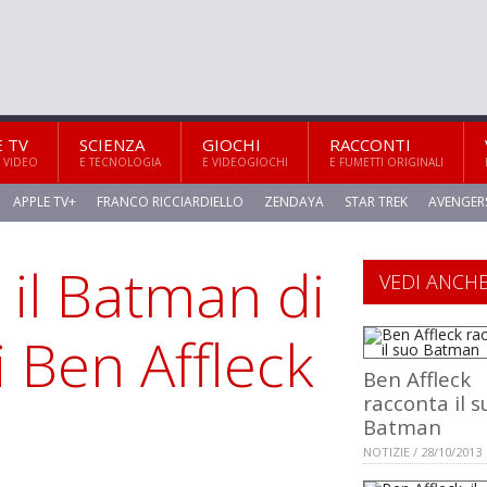
E TV
SCIENZA
GIOCHI
RACCONTI
 VIDEO
E TECNOLOGIA
E VIDEOGIOCHI
E FUMETTI ORIGINALI
APPLE TV+
FRANCO RICCIARDIELLO
ZENDAYA
STAR TREK
AVENGER
il Batman di
VEDI ANCH
i Ben Affleck
Ben Affleck
racconta il s
Batman
NOTIZIE / 28/10/2013