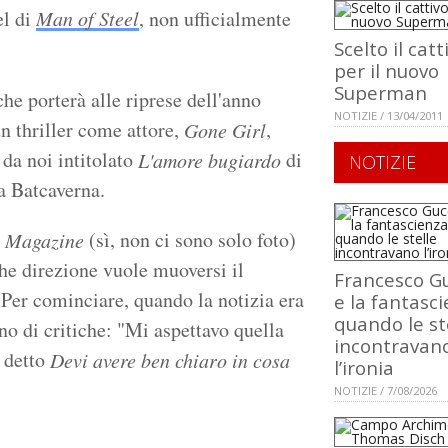
el di
Man of Steel
, non ufficialmente
Scelto il catt
per il nuovo
Superman
e porterà alle riprese dell'anno
NOTIZIE / 13/04/2011
un thriller come attore,
,
Gone Girl
da noi intitolato
di
L'amore bugiardo
NOTIZIE
la Batcaverna.
(sì, non ci sono solo foto)
 Magazine
he direzione vuole muoversi il
Francesco Gu
 Per cominciare, quando la notizia era
e la fantasci
quando le st
no di critiche: "Mi aspettavo quella
incontravan
 detto
Devi avere ben chiaro in cosa
l’ironia
NOTIZIE / 7/08/2026