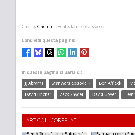
Canale:
Cinema
Fonte: latino-review.com
Condividi questa pagina:
In questa pagina si parla di:
JJ Abrams
Star wars episode 7
Ben Affleck
Ma
David Fincher
Zack Snyder
David Goyer
Heat
ARTICOLI CORRELATI