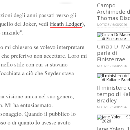
Campo
Archimede d
ioni degli anni passati verso gli
Thomas Dis
 quello del Joker, vedi
Heath Ledger
),
NOTIZIE / 6/08/2026
 iniziale".
Cinzia Di Ma
 mi chiesero se volevo interpretare
parla di
 che preferivo non accettare. Loro mi
Finisterrae
nello stile con cui si stavano
NOTIZIE / 6/08/2026
'occhiata a ciò che Snyder stava
Il ministero 
tempo di Ka
una visione unica nel suo genere,
Bradley
n. Mi ha entusiasmato.
NOTIZIE / 5/08/2026
rsonaggio. Quando il pubblico lo
so o di quanto lo avesse avuto
Jane Yolen, 