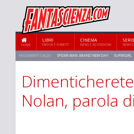
LIBRI
CINEMA
SERI
EBOOK E FUMETTI
NEWS E RECENSIONI
NEWS E
HOME
ARGOMENTI CALDI:
SPIDER-MAN: BRAND NEW DAY
SUPERGIRL
Dimenticherete 
STAR TREK: STRANGE NEW WORLDS
Nolan, parola d