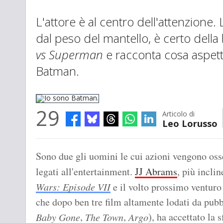
L'attore è al centro dell'attenzione. 
dal peso del mantello, è certo dell
vs Superman
e racconta cosa aspetta
Batman.
29
Articolo di
Leo Lorusso
Io sono Batman.
Sono due gli uomini le cui azioni vengono oss
legati all'entertainment.
JJ Abrams
, più incli
Wars: Episode VII
e il volto prossimo ventur
che dopo ben tre film altamente lodati da pubb
,
,
), ha accettato la s
Baby Gone
The Town
Argo