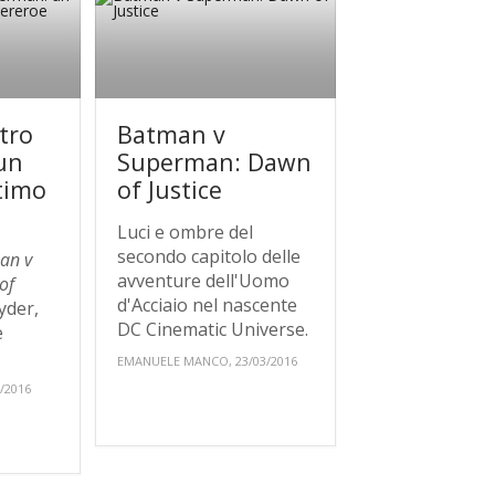
tro
Batman v
un
Superman: Dawn
ltimo
of Justice
Luci e ombre del
secondo capitolo delle
an v
avventure dell'Uomo
of
d'Acciaio nel nascente
yder,
DC Cinematic Universe.
e
EMANUELE MANCO, 23/03/2016
/2016