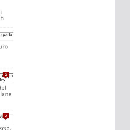
i
ch
uro
2
del
liane
2
1939-