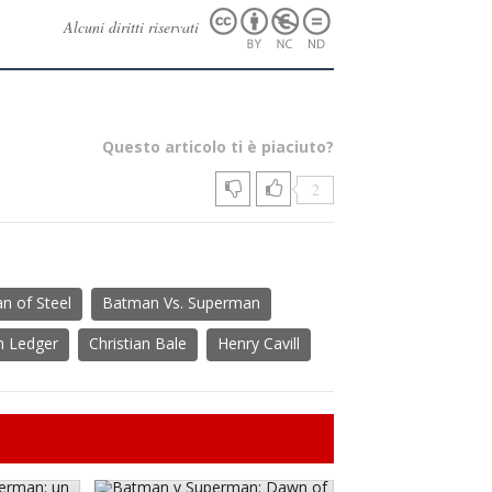
Alcuni diritti riservati
Questo articolo ti è piaciuto?
2
n of Steel
Batman Vs. Superman
h Ledger
Christian Bale
Henry Cavill