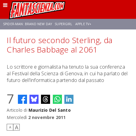
SPIDER-MAN: BRAND NEW DAY
SUPERGIRL
APPLE TV+
Il futuro secondo Sterling, da
FRANCO RICCIARDIELLO
ZENDAYA
AVENGERS: DOOMSDAY
STAR TREK
Charles Babbage al 2061
NETFLIX
SADIE SINK
CELIA ROSE GOODING
Lo scrittore e giornalista ha tenuto la sua conferenza
al Festival della Scienza di Genova, in cui ha parlato del
futuro dell'informatica partendo dal passato
7
Articolo di
Maurizio Del Santo
Mercoledì
2 novembre 2011
A
A