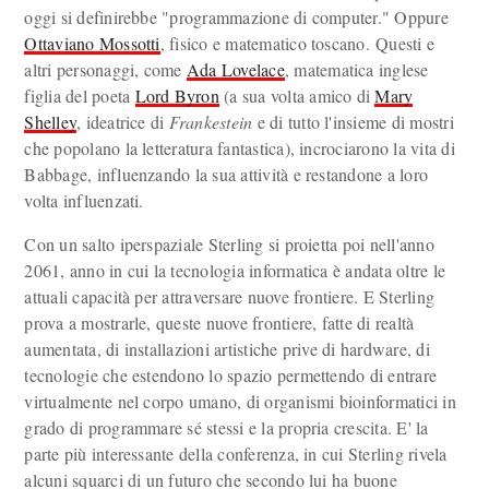
oggi si definirebbe "programmazione di computer." Oppure
Ottaviano Mossotti
, fisico e matematico toscano. Questi e
altri personaggi, come
Ada Lovelace
, matematica inglese
figlia del poeta
Lord Byron
(a sua volta amico di
Mary
Shelley
, ideatrice di
Frankestein
e di tutto l'insieme di mostri
che popolano la letteratura fantastica), incrociarono la vita di
Babbage, influenzando la sua attività e restandone a loro
volta influenzati.
Con un salto iperspaziale Sterling si proietta poi nell'anno
2061, anno in cui la tecnologia informatica è andata oltre le
attuali capacità per attraversare nuove frontiere. E Sterling
prova a mostrarle, queste nuove frontiere, fatte di realtà
aumentata, di installazioni artistiche prive di hardware, di
tecnologie che estendono lo spazio permettendo di entrare
virtualmente nel corpo umano, di organismi bioinformatici in
grado di programmare sé stessi e la propria crescita. E' la
parte più interessante della conferenza, in cui Sterling rivela
alcuni squarci di un futuro che secondo lui ha buone