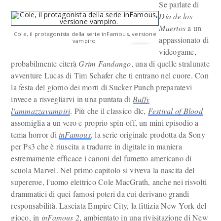
Se parlate di
Día de los
Muertos
a un
Cole, il protagonista della serie inFamous, versione
appassionato di
vampiro.
videogame,
probabilmente citerà
Grim Fandango
, una di quelle stralunate
avventure Lucas di Tim Schafer che ti entrano nel cuore. Con
la festa del giorno dei morti di Sucker Punch preparatevi
invece a risvegliarvi in una puntata di
Buffy
l'ammazzavampiri
. Più che il classico dlc,
Festival of Blood
assomiglia a un vero e proprio spin-off, un mini episodio a
tema horror di
inFamous
, la serie originale prodotta da Sony
per Ps3 che è riuscita a tradurre in digitale in maniera
estremamente efficace i canoni del fumetto americano di
scuola Marvel. Nel primo capitolo si viveva la nascita del
supereroe, l'uomo elettrico Cole MacGrath, anche nei risvolti
drammatici di quei famosi poteri da cui derivano grandi
responsabilità. Lasciata Empire City, la fittizia New York del
gioco, in
inFamous 2
, ambientato in una rivisitazione di New