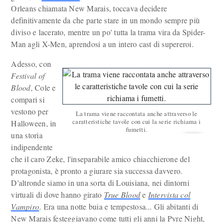
Orleans chiamata New Marais, toccava decidere
definitivamente da che parte stare in un mondo sempre più
diviso e lacerato, mentre un po' tutta la trama vira da Spider-
Man agli X-Men, aprendosi a un intero cast di supereroi.
Adesso, con
Festival of
Blood
, Cole e
compari si
vestono per
La trama viene raccontata anche attraverso le
caratteristiche tavole con cui la serie richiama i
Halloween, in
fumetti.
una storia
indipendente
che il caro Zeke, l'inseparabile amico chiacchierone del
protagonista, è pronto a giurare sia successa davvero.
D'altronde siamo in una sorta di Louisiana, nei dintorni
virtuali di dove hanno girato
True Blood
e
Intervista col
Vampiro
. Era una notte buia e tempestosa... Gli abitanti di
New Marais festeggiavano come tutti gli anni la Pyre Night,