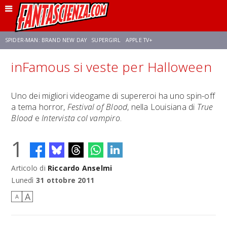
SPIDER-MAN: BRAND NEW DAY
SUPERGIRL
APPLE TV+
inFamous si veste per Halloween
FRANCO RICCIARDIELLO
ZENDAYA
STAR TREK
AVENGERS: DOOMSDAY
Uno dei migliori videogame di supereroi ha uno spin-off
a tema horror,
Festival of Blood
, nella Louisiana di
True
NETFLIX
SADIE SINK
STAR TREK: STRANGE NEW WORLDS
Blood
e
Intervista col vampiro
.
1
Articolo di
Riccardo Anselmi
Lunedì
31 ottobre 2011
A
A