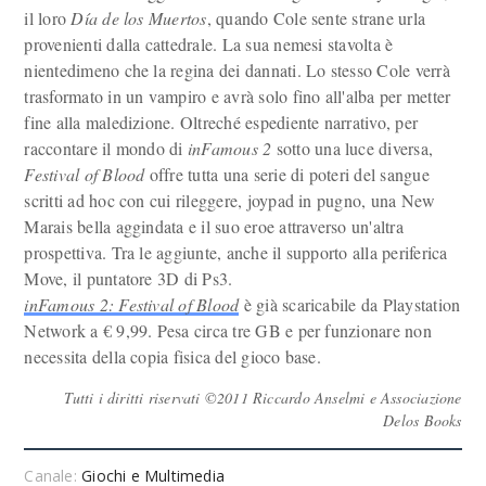
il loro
Día de los Muertos
, quando Cole sente strane urla
provenienti dalla cattedrale. La sua nemesi stavolta è
nientedimeno che la regina dei dannati. Lo stesso Cole verrà
trasformato in un vampiro e avrà solo fino all'alba per metter
fine alla maledizione. Oltreché espediente narrativo, per
raccontare il mondo di
inFamous 2
sotto una luce diversa,
Festival of Blood
offre tutta una serie di poteri del sangue
scritti ad hoc con cui rileggere, joypad in pugno, una New
Marais bella aggindata e il suo eroe attraverso un'altra
prospettiva. Tra le aggiunte, anche il supporto alla periferica
Move, il puntatore 3D di Ps3.
inFamous 2: Festival of Blood
è già scaricabile da Playstation
Network a € 9,99. Pesa circa tre GB e per funzionare non
necessita della copia fisica del gioco base.
Tutti i diritti riservati ©2011 Riccardo Anselmi e Associazione
Delos Books
Canale:
Giochi e Multimedia