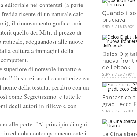
 editoriale nei contenuti (a parte
Quando il so
 fredda risente di un naturale calo
bruciava
rsi), il rinnovamento grafico sarà
SERVIZI / 16/12/2021
nterà quello dei Miti, il prezzo di
o radicale, adeguandosi alle nuove
dalla cultura a immagini della
Delos Digital
l computer).
nuova fronti
dell'ebook
te superiore di notevole impatto e
SERVIZI / 26/01/2014
nte l'illustrazione che caratterizzava
l nome della testata, peraltro con un
osì come Segretissimo, e tutte le
Fantastico a
gradi, ecco E
mi degli autori in rilievo e con
SERVIZI / 7/06/2009
no alle porte. "Al principio di ogni
no in edicola contemporaneamente i
La Cina sbar