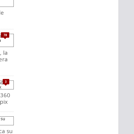
le
78
, la
era
3
 360
pix
ca su