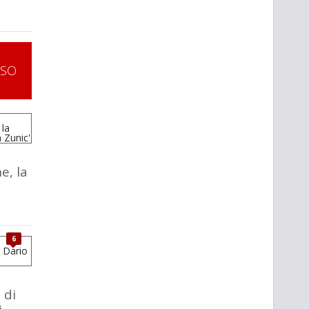
SSO
e, la
6
 di