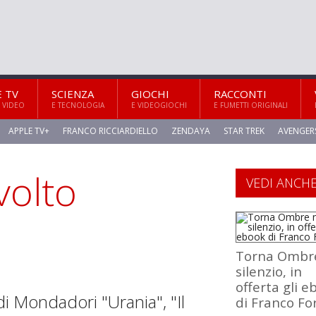
E TV
SCIENZA
GIOCHI
RACCONTI
 VIDEO
E TECNOLOGIA
E VIDEOGIOCHI
E FUMETTI ORIGINALI
APPLE TV+
FRANCO RICCIARDIELLO
ZENDAYA
STAR TREK
AVENGER
volto
VEDI ANCH
Torna Ombre
silenzio, in
offerta gli e
di Mondadori "Urania", "Il
di Franco Fo