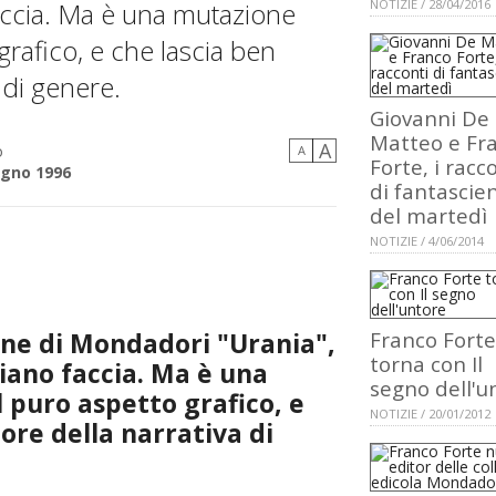
accia. Ma è una mutazione
NOTIZIE / 28/04/2016
grafico, e che lascia ben
a di genere.
Giovanni De
Matteo e Fr
A
o
A
Forte, i racc
ugno 1996
di fantascie
del martedì
NOTIZIE / 4/06/2014
lane di Mondadori "Urania",
Franco Forte
torna con Il
biano faccia. Ma è una
segno dell'u
l puro aspetto grafico, e
NOTIZIE / 20/01/2012
tore della narrativa di