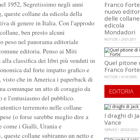
el 1952, Segretissimo negli anni
Franco Forte
nuovo editor
g, queste collane da edicola della
delle collan
iva di genere in Italia. Con l'approdo
edicola
collane, ben presto alcuni
Mondadori
NOTIZIE / 2/07/2011
ro peso nel panorama editoriale
 comune editoria. Penso ai Miti
alla classifica dei libri più venduti in
Quel pitone 
economica dal forte impatto grafico e
Franco Forte
NOTIZIE / 6/10/2005
, visto che in America i paperback di
ma comunque un atto di coraggio da
EDITORIA
 e l'entusiasmo del pubblico.
utentico terremoto nelle collane
I draghi di J
pese (o forse sarebbe meglio dire a
Vance
e come i Gialli, Urania e
SERVIZI / 20/02/2022
i, queste collane subiranno un netto e