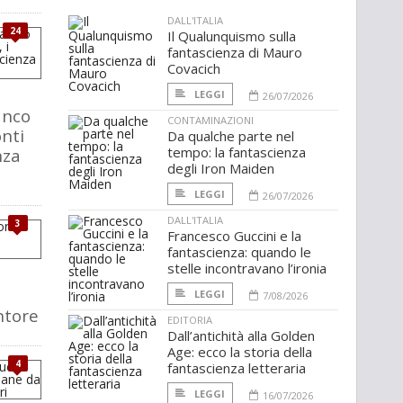
DALL'ITALIA
24
Il Qualunquismo sulla
fantascienza di Mauro
Covacich
LEGGI
26/07/2026
anco
CONTAMINAZIONI
onti
Da qualche parte nel
tempo: la fantascienza
nza
degli Iron Maiden
LEGGI
26/07/2026
DALL'ITALIA
3
Francesco Guccini e la
fantascienza: quando le
stelle incontravano l’ironia
LEGGI
7/08/2026
ntore
EDITORIA
Dall’antichità alla Golden
Age: ecco la storia della
4
fantascienza letteraria
LEGGI
16/07/2026