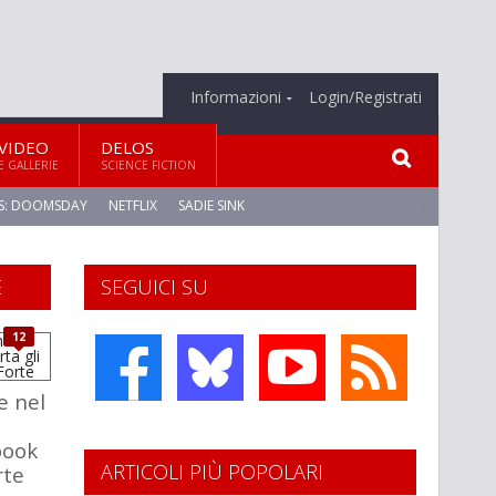
Informazioni
Login/Registrati
VIDEO
DELOS
E GALLERIE
SCIENCE FICTION
S: DOOMSDAY
NETFLIX
SADIE SINK
E
SEGUICI SU
12
 nel
book
ARTICOLI PIÙ POPOLARI
rte