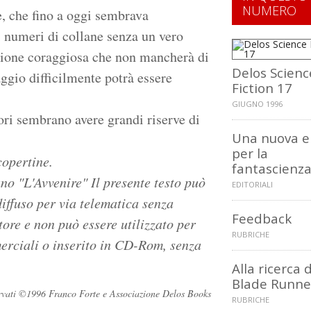
NUMERO
e, che fino a oggi sembrava
di numeri di collane senza un vero
azione coraggiosa che non mancherà di
Delos Scienc
aggio difficilmente potrà essere
Fiction 17
GIUGNO 1996
ri sembrano avere grandi riserve di
Una nuova e
per la
copertine.
fantascienza
ano "L'Avvenire"
Il presente testo può
EDITORIALI
diffuso per via telematica senza
Feedback
utore e non può essere utilizzato per
RUBRICHE
erciali o inserito in CD-Rom, senza
Alla ricerca d
Blade Runne
iservati ©1996 Franco Forte e Associazione Delos Books
RUBRICHE