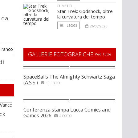
FUMETTI
Star Trek: Godshock, oltre
la curvatura del tempo
e da
LEGGI
26/07/2026
GALLERIE FOTOGRAFICHE
Vedi tutte
di
SpaceBalls The Almighty Schwartz Saga
(A.S.S.)
10 FOTO
Conferenza stampa Lucca Comics and
ack
Games 2026
4 FOTO