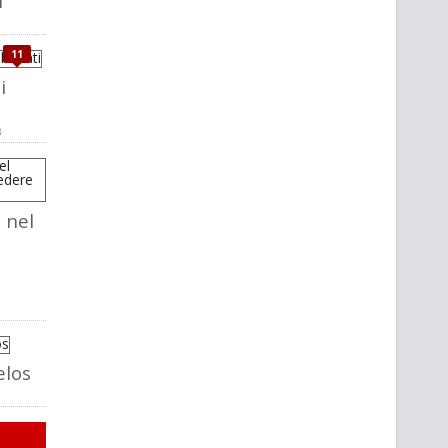
i
11
i
3
 nel
elos