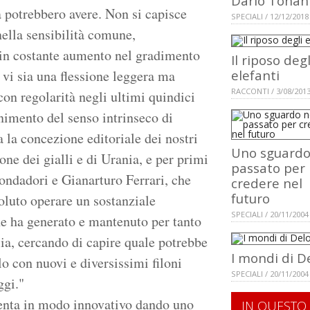
Dario Tonan
za potrebbero avere. Non si capisce
SPECIALI / 12/12/2018
ella sensibilità comune,
a in costante aumento nel gradimento
Il riposo degl
 vi sia una flessione leggera ma
elefanti
RACCONTI / 3/08/201
con regolarità negli ultimi quindici
enimento del senso intrinseco di
 la concezione editoriale dei nostri
Uno sguardo
ne dei gialli e di Urania, e per primi
passato per
ondadori e Gianarturo Ferrari, che
credere nel
futuro
oluto operare un sostanziale
SPECIALI / 20/11/2004
he ha generato e mantenuto per tanto
lia, cercando di capire quale potrebbe
I mondi di D
o con nuovi e diversissimi filoni
SPECIALI / 20/11/2004
ggi."
enta in modo innovativo dando uno
IN QUESTO