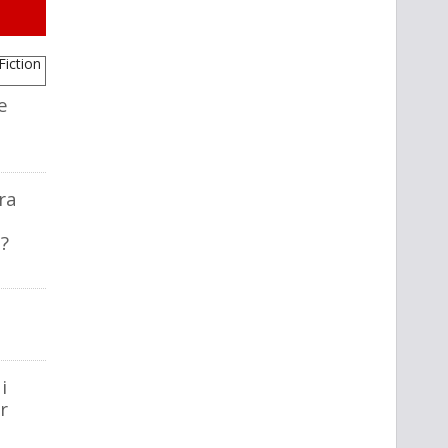
e
ra
?
i
r