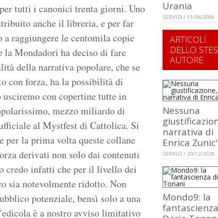
Urania
er tutti i canonici trenta giorni. Uno
SERVIZI / 11/06/2006
stribuito anche il libreria, e per far
no a raggiungere le centomila copie
ARTICOLI
DELLO STE
he la Mondadori ha deciso di fare
AUTORE
lità della narrativa popolare, che se
 con forza, ha la possibilità di
o usciremo con copertine tutte in
 popolarissimo, mezzo miliardo di
Nessuna
giustificazion
ufficiale al Mystfest di Cattolica. Si
narrativa di
he per la prima volta queste collane
Enrica Zunic'
orza derivati non solo dai contenuti
SERVIZI / 20/12/2024
 credo infatti che per il livello dei
co sia notevolmente ridotto. Non
Mondo9: la
pubblico potenziale, bensì solo a una
fantascienza
l'edicola è a nostro avviso limitativo