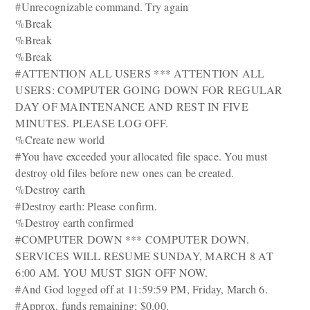
#Unrecognizable command. Try again
%Break
%Break
%Break
#ATTENTION ALL USERS *** ATTENTION ALL
USERS: COMPUTER GOING DOWN FOR REGULAR
DAY OF MAINTENANCE AND REST IN FIVE
MINUTES. PLEASE LOG OFF.
%Create new world
#You have exceeded your allocated file space. You must
destroy old files before new ones can be created.
%Destroy earth
#Destroy earth: Please confirm.
%Destroy earth confirmed
#COMPUTER DOWN *** COMPUTER DOWN.
SERVICES WILL RESUME SUNDAY, MARCH 8 AT
6:00 AM. YOU MUST SIGN OFF NOW.
#And God logged off at 11:59:59 PM, Friday, March 6.
#Approx. funds remaining: $0.00.