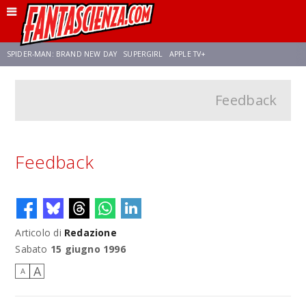
SPIDER-MAN: BRAND NEW DAY
SUPERGIRL
APPLE TV+
Feedback
FRANCO RICCIARDIELLO
ZENDAYA
STAR TREK
AVENGERS: DOOMSDAY
NETFLIX
SADIE SINK
CELIA ROSE GOODING
Feedback
Articolo di
Redazione
Sabato
15 giugno 1996
A
A