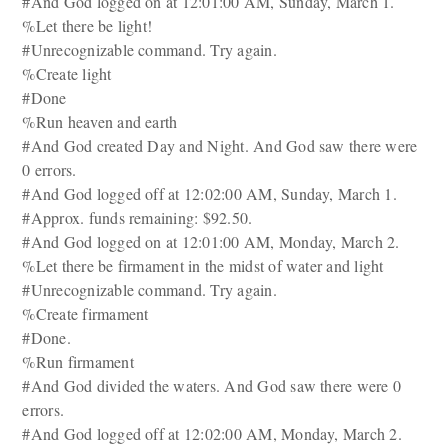
#And God logged on at 12:01:00 AM, Sunday, March 1.
%Let there be light!
#Unrecognizable command. Try again.
%Create light
#Done
%Run heaven and earth
#And God created Day and Night. And God saw there were
0 errors.
#And God logged off at 12:02:00 AM, Sunday, March 1.
#Approx. funds remaining: $92.50.
#And God logged on at 12:01:00 AM, Monday, March 2.
%Let there be firmament in the midst of water and light
#Unrecognizable command. Try again.
%Create firmament
#Done.
%Run firmament
#And God divided the waters. And God saw there were 0
errors.
#And God logged off at 12:02:00 AM, Monday, March 2.