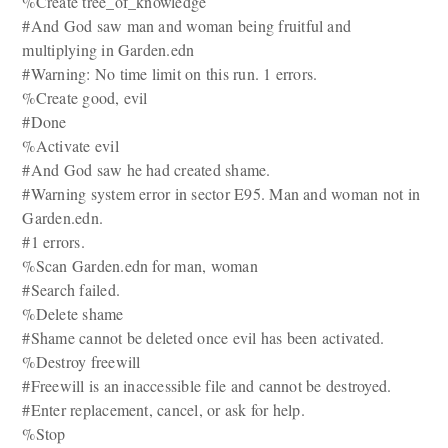
%Create tree_of_knowledge
#And God saw man and woman being fruitful and
multiplying in Garden.edn
#Warning: No time limit on this run. 1 errors.
%Create good, evil
#Done
%Activate evil
#And God saw he had created shame.
#Warning system error in sector E95. Man and woman not in
Garden.edn.
#1 errors.
%Scan Garden.edn for man, woman
#Search failed.
%Delete shame
#Shame cannot be deleted once evil has been activated.
%Destroy freewill
#Freewill is an inaccessible file and cannot be destroyed.
#Enter replacement, cancel, or ask for help.
%Stop