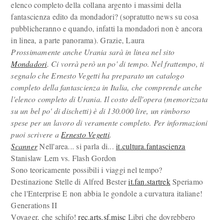
elenco completo della collana argento i massimi della
fantascienza edito da mondadori? (sopratutto news su cosa
pubblicheranno e quando, infatti la mondadori non è ancora
in linea, a parte panorama). Grazie, Laura
Prossimamente anche Urania sarà in linea nel sito
Mondadori
. Ci vorrà però un po' di tempo. Nel frattempo, ti
segnalo che Ernesto Vegetti ha preparato un catalogo
completo della fantascienza in Italia, che comprende anche
l'elenco completo di Urania. Il costo dell'opera (memorizzata
su un bel po' di dischetti) è di 130.000 lire, un rimborso
spese per un lavoro di veramente completo. Per informazioni
puoi scrivere a
Ernesto Vegetti
.
Scanner
Nell'area... si parla di...
it.cultura.fantascienza
Stanislaw Lem vs. Flash Gordon
Sono teoricamente possibili i viaggi nel tempo?
Destinazione Stelle di Alfred Bester
it.fan.startrek
Speriamo
che l'Enterprise E non abbia le gondole a curvatura italiane!
Generations II
Voyager, che schifo!
rec.arts.sf.misc
Libri che dovrebbero