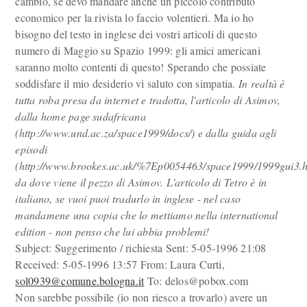
cambio, se devo mandare anche un piccolo contributo
economico per la rivista lo faccio volentieri. Ma io ho
bisogno del testo in inglese dei vostri articoli di questo
numero di Maggio su Spazio 1999: gli amici americani
saranno molto contenti di questo! Sperando che possiate
soddisfare il mio desiderio vi saluto con simpatia.
In realtà è
tutta roba presa da internet e tradotta, l'articolo di Asimov,
dalla home page sudafricana
(http://www.und.ac.za/space1999/docs/) e dalla guida agli
episodi
(http://www.brookes.ac.uk/%7Ep0054463/space1999/1999gui3.h
da dove viene il pezzo di Asimov. L'articolo di Tetro è in
italiano, se vuoi puoi tradurlo in inglese - nel caso
mandamene una copia che lo mettiamo nella international
edition - non penso che lui abbia problemi!
Subject: Suggerimento / richiesta Sent: 5-05-1996 21:08
Received: 5-05-1996 13:57 From: Laura Curti,
sol0939@comune.bologna.it
To: delos@pobox.com
Non sarebbe possibile (io non riesco a trovarlo) avere un