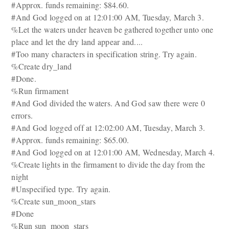
#Approx. funds remaining: $84.60.
#And God logged on at 12:01:00 AM, Tuesday, March 3.
%Let the waters under heaven be gathered together unto one
place and let the dry land appear and....
#Too many characters in specification string. Try again.
%Create dry_land
#Done.
%Run firmament
#And God divided the waters. And God saw there were 0
errors.
#And God logged off at 12:02:00 AM, Tuesday, March 3.
#Approx. funds remaining: $65.00.
#And God logged on at 12:01:00 AM, Wednesday, March 4.
%Create lights in the firmament to divide the day from the
night
#Unspecified type. Try again.
%Create sun_moon_stars
#Done
%Run sun_moon_stars