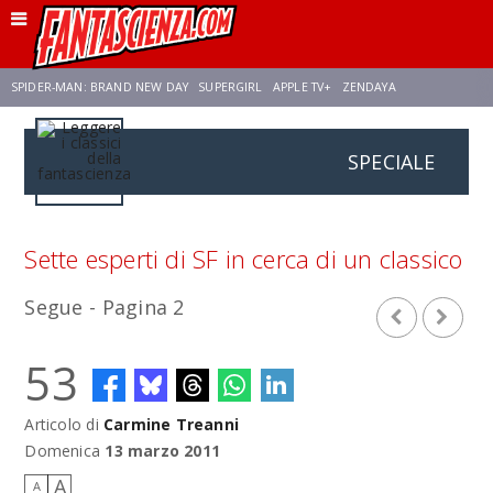
SPIDER-MAN: BRAND NEW DAY
SUPERGIRL
APPLE TV+
ZENDAYA
SPECIALE
FRANCO RICCIARDIELLO
AVENGERS: DOOMSDAY
STAR TREK
NETFLIX
SADIE SINK
STAR TREK: STRANGE NEW WORLDS
Sette esperti di SF in cerca di un classico
Segue - Pagina 2
53
Articolo di
Carmine Treanni
Domenica
13 marzo 2011
A
A