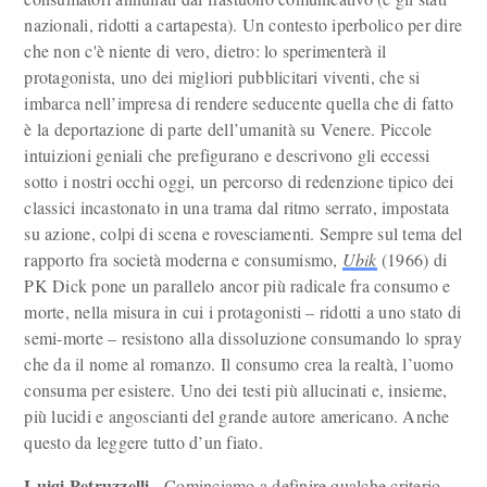
nazionali, ridotti a cartapesta). Un contesto iperbolico per dire
che non c'è niente di vero, dietro: lo sperimenterà il
protagonista, uno dei migliori pubblicitari viventi, che si
imbarca nell’impresa di rendere seducente quella che di fatto
è la deportazione di parte dell’umanità su Venere. Piccole
intuizioni geniali che prefigurano e descrivono gli eccessi
sotto i nostri occhi oggi, un percorso di redenzione tipico dei
classici incastonato in una trama dal ritmo serrato, impostata
su azione, colpi di scena e rovesciamenti. Sempre sul tema del
rapporto fra società moderna e consumismo,
Ubik
(1966) di
PK Dick pone un parallelo ancor più radicale fra consumo e
morte, nella misura in cui i protagonisti – ridotti a uno stato di
semi-morte – resistono alla dissoluzione consumando lo spray
che da il nome al romanzo. Il consumo crea la realtà, l’uomo
consuma per esistere. Uno dei testi più allucinati e, insieme,
più lucidi e angoscianti del grande autore americano. Anche
questo da leggere tutto d’un fiato.
Luigi Petruzzelli -
Cominciamo a definire qualche criterio.