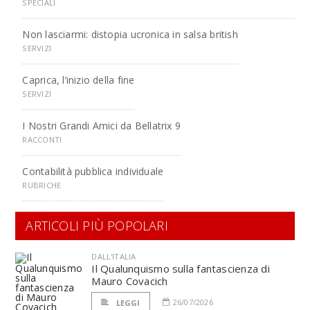
SPECIALI
Non lasciarmi: distopia ucronica in salsa british
SERVIZI
Caprica, l’inizio della fine
SERVIZI
I Nostri Grandi Amici da Bellatrix 9
RACCONTI
Contabilità pubblica individuale
RUBRICHE
ARTICOLI PIÙ POPOLARI
DALL'ITALIA
Il Qualunquismo sulla fantascienza di
Mauro Covacich
26/07/2026
LEGGI