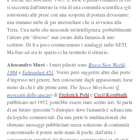
si racconta dall'interno la vita di una comunità scientifica (gli
astronomi) alle prese con una scoperta di portata devastante:
una immane nube di gas interstellare che si avvicina alla
Terra. Una nube che nasconde un'intelligenza, probabilmente
l'alieno più “diverso” mai creato dalla fantasia di uno
scrittore. Di lì a poco cominceranno i sondaggi radio SETI.
Ma fino ad ora lo spazio ci ha restituito il silenzio.
Alessandro Murè -
I miei pilastri sono
Brave New World
,
1984
e
Fahrenheit 451
. Vorrei però suggerire altre due porte
d'ingresso nel genere, ben conosciute dagli appassionati, forse
meno da chi è alle prime armi.
The Space Merchants
(
I
mercanti dello spazio
) di
Frederick Pohl
e
Cecil Kornbluth
,
pubblicato nel 1952, potrebbe essere stato scritto ieri. Si parla
di un futuro (presente?) distopico dove l'umanità è schiacciata
da logiche commerciali. Da una parte le multinazionali che
sfornano messaggi pubblicitari senza soluzione di continuità
concentrando il potere nelle mani di pochi, dall'altra i
consumatori annullati dal frastuono comunicativo (e gli stati