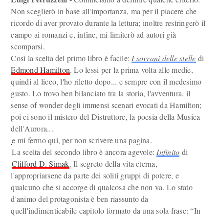
Non sceglierò in base all'importanza, ma per il piacere che
ricordo di aver provato durante la lettura; inoltre restringerò il
campo ai romanzi e, infine, mi limiterò ad autori già
scomparsi.
Così la scelta del primo libro è facile:
I sovrani delle stelle
di
Edmond Hamilton
. Lo lessi per la prima volta alle medie,
quindi al liceo, l'ho riletto dopo... e sempre con il medesimo
gusto. Lo trovo ben bilanciato tra la storia, l'avventura, il
sense of wonder degli immensi scenari evocati da Hamilton;
poi ci sono il mistero del Distruttore, la poesia della Musica
dell'Aurora...
e mi fermo qui, per non scrivere una pagina.
La scelta del secondo libro è ancora agevole:
Infinito
di
Clifford D. Simak
. Il segreto della vita eterna,
l'appropriarsene da parte dei soliti gruppi di potere, e
qualcuno che si accorge di qualcosa che non va. Lo stato
d'animo del protagonista è ben riassunto da
quell'indimenticabile capitolo formato da una sola frase: “In