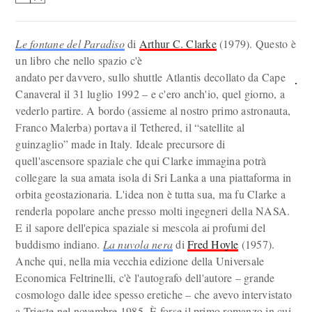
Le fontane del Paradiso
di
Arthur C. Clarke
(1979). Questo è
un libro che nello spazio c'è
andato per davvero, sullo shuttle Atlantis decollato da Cape
Canaveral il 31 luglio 1992 – e c'ero anch'io, quel giorno, a
vederlo partire. A bordo (assieme al nostro primo astronauta,
Franco Malerba) portava il Tethered, il “satellite al
guinzaglio” made in Italy. Ideale precursore di
quell'ascensore spaziale che qui Clarke immagina potrà
collegare la sua amata isola di Sri Lanka a una piattaforma in
orbita geostazionaria. L'idea non è tutta sua, ma fu Clarke a
renderla popolare anche presso molti ingegneri della NASA.
E il sapore dell'epica spaziale si mescola ai profumi del
buddismo indiano.
La nuvola nera
di
Fred Hoyle
(1957).
Anche qui, nella mia vecchia edizione della Universale
Economica Feltrinelli, c'è l'autografo dell'autore – grande
cosmologo dalle idee spesso eretiche – che avevo intervistato
a Trieste nel novembre 1985. È forse il primo romanzo in cui