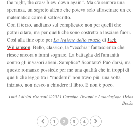
the night, the cross blew down again”. Ma c'è sempre una
speranza, un segreto alieno che poteva solo affascinare un ex
matematico come il sottoscritto.
Con il terzo, andiamo sul complicato: non per quelli che
potrei citare, ma per quelli che sono costretto a lasciare fuori.
Così alla fine opto per
La legione dello spazio
di
Jack
Williamson
. Bello, classico, la “vecchia” fantascienza che
riesce ancora a farmi sognare. La battaglia dell'umanità
contro gli invasori alieni. Semplice? Scontato? Può darsi, ma
questo romanzo possiede per me una qualità che in troppi di
quelli che leggo tra i “moderni” non trovo più: una volta
iniziato, non riesco a chiudere il libro. E non è poco.
Tutti i diritti riservati ©2011 Carmine Treanni e Associazione Delos
Books
1
2
3
4