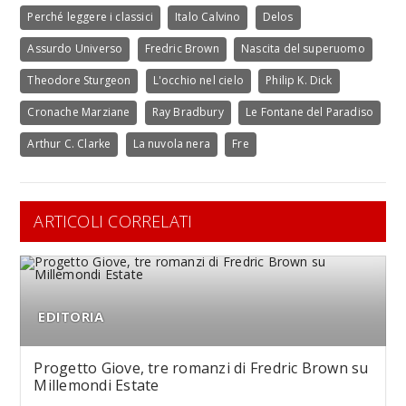
Perché leggere i classici
Italo Calvino
Delos
Assurdo Universo
Fredric Brown
Nascita del superuomo
Theodore Sturgeon
L'occhio nel cielo
Philip K. Dick
Cronache Marziane
Ray Bradbury
Le Fontane del Paradiso
Arthur C. Clarke
La nuvola nera
Fre
ARTICOLI CORRELATI
EDITORIA
Progetto Giove, tre romanzi di Fredric Brown su
Millemondi Estate