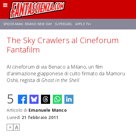
SPIDER-MAN: BRAND NEW DAY
SUPERGIRL
APPLE TV+
The Sky Crawlers al Cineforum
FRANCO RICCIARDIELLO
ZENDAYA
STAR TREK
AVENGERS: DOOMSDAY
Fantafilm
NETFLIX
SADIE SINK
STAR TREK: STRANGE NEW WORLDS
Al cineforum di via Benaco a Milano, un film
d'animazione giapponese di culto firmato da Mamoru
Oshii, regista di
Ghost in the Shell
.
5
Articolo di
Emanuele Manco
Lunedì
21 febbraio 2011
A
A