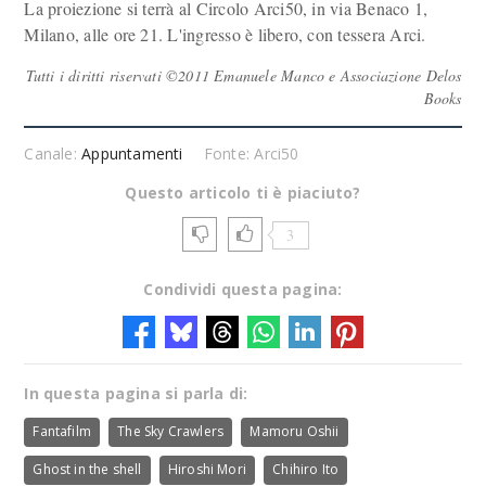
La proiezione si terrà al Circolo Arci50, in via Benaco 1,
Milano, alle ore 21. L'ingresso è libero, con tessera Arci.
Tutti i diritti riservati ©2011 Emanuele Manco e Associazione Delos
Books
Canale:
Appuntamenti
Fonte: Arci50
Questo articolo ti è piaciuto?
3
Condividi questa pagina:
In questa pagina si parla di:
Fantafilm
The Sky Crawlers
Mamoru Oshii
Ghost in the shell
Hiroshi Mori
Chihiro Ito