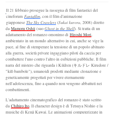
Il 21 febbraio prosegue la rassegna di film fantastici del
cineforum
Fantafilm
, con il film d'animazione
giapponese
The Sky Crawlers
(
Sukai kurora
, 2008) diretto
da
Mamoru Oshii
(suo
Ghost in the Shell
). Si tratta di un
adattamento del romanzo omonimo di
Hiroshi Mori
,
ambientato in un mondo alternativo in cui, anche se vige la
pace, al fine di stemperare la tensione di un popolo abituato
alla guerra, società private ingaggiano piloti da caccia per
combattere l'uno contro l'altro in esibizioni pubbliche. Il film
narra del mistero che riguarda i Kildren (キルドレ Kirudore /
"kill-bambole"), umanoidi prodotti mediante clonazione e
geneticamente progettati per vivere eternamente
nell'adolescenza, fino a quando non vengono abbattuti nei
combattimenti.
L'adattamento cinematografico del romanzo è stato scritto
da
Chihiro Ito
. Il character design è di Tetsuya Nishio e la
musiche di Kenji Kawai. Le animazioni computerizzate in