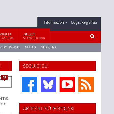
Informazioni
Login/Registrati
VIDEO
DELOS
E GALLERIE
SCIENCE FICTION
S: DOOMSDAY
NETFLIX
SADIE SINK
E
SEGUICI SU
26
torno
ann
ARTICOLI PIÙ POPOLARI