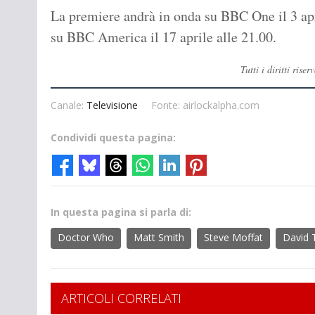
La premiere andrà in onda su BBC One il 3 apr
su BBC America il 17 aprile alle 21.00.
Tutti i diritti ri
Canale:
Televisione
Fonte: airlockalpha.com
Condividi questa pagina:
In questa pagina si parla di:
Doctor Who
Matt Smith
Steve Moffat
David 
ARTICOLI CORRELATI