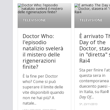
TELEVISIONE
TELEVISIONE
Doctor Who:
È arrivato T
l'episodio
Day of the
natalizio svelerà
Doctor, stas
il mistero delle
in "diretta" 
rigenerazioni
Rai4
finite?
Sta per finire l'a
questa sera in
È la fine per Doctor
contemporanea 
who? Come si può
duecento paesi 
superare il limite delle
in Italia, su Rai4!
vite disponibili quando
Day Of...
non ne hai più? A
natale...
S*, 23/11/2013