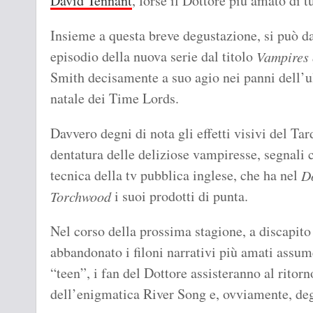
David Tennant
, forse il Dottore più amato di tu
Insieme a questa breve degustazione, si può d
episodio della nuova serie dal titolo
Vampires 
Smith decisamente a suo agio nei panni dell’ul
natale dei Time Lords.
Davvero degni di nota gli effetti visivi del Ta
dentatura delle deliziose vampiresse, segnali 
tecnica della tv pubblica inglese, che ha nel
D
i suoi prodotti di punta.
Torchwood
Nel corso della prossima stagione, a discapito
abbandonato i filoni narrativi più amati assu
“teen”, i fan del Dottore assisteranno al ritor
dell’enigmatica River Song e, ovviamente, deg