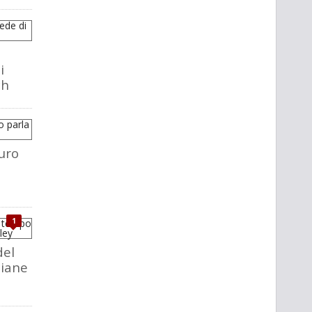
i
ch
uro
1
del
liane