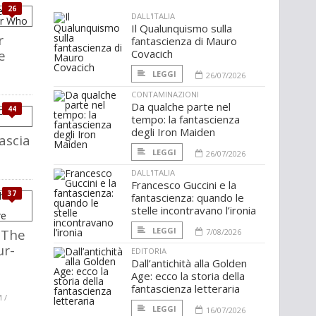
26
DALL'ITALIA
Il Qualunquismo sulla
r
fantascienza di Mauro
e
Covacich
LEGGI
26/07/2026
CONTAMINAZIONI
Da qualche parte nel
44
tempo: la fantascienza
degli Iron Maiden
ascia
LEGGI
26/07/2026
DALL'ITALIA
Francesco Guccini e la
37
fantascienza: quando le
stelle incontravano l’ironia
LEGGI
 The
7/08/2026
ur-
EDITORIA
Dall’antichità alla Golden
Age: ecco la storia della
fantascienza letteraria
 /
LEGGI
16/07/2026