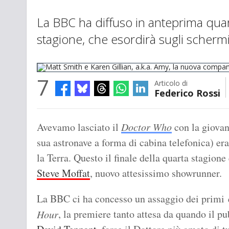
La BBC ha diffuso in anteprima quar
stagione, che esordirà sugli schermi 
7
Articolo di
Federico Rossi
Matt Smith e Karen Gillian, a.k.a. Amy, la nuova companion del Do
Avevamo lasciato il
Doctor Who
con la giovan
sua astronave a forma di cabina telefonica) er
la Terra. Questo il finale della quarta stagione 
Steve Moffat
, nuovo attesissimo showrunner.
La BBC ci ha concesso un assaggio dei primi 
, la premiere tanto attesa da quando il pu
Hour