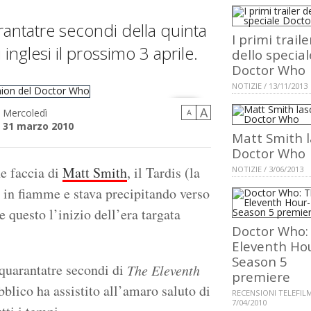
antatre secondi della quinta
I primi traile
inglesi il prossimo 3 aprile.
dello special
Doctor Who
NOTIZIE / 13/11/2013
A
Mercoledì
A
31 marzo 2010
Matt Smith l
Doctor Who
ctor Who
e faccia di
Matt Smith
, il Tardis (la
NOTIZIE / 3/06/2013
a in fiamme e stava precipitando verso
e questo l’inizio dell’era targata
Doctor Who:
Eleventh Ho
Season 5
quarantatre secondi di
The Eleventh
premiere
bblico ha assistito all’amaro saluto di
RECENSIONI TELEFILM
7/04/2010