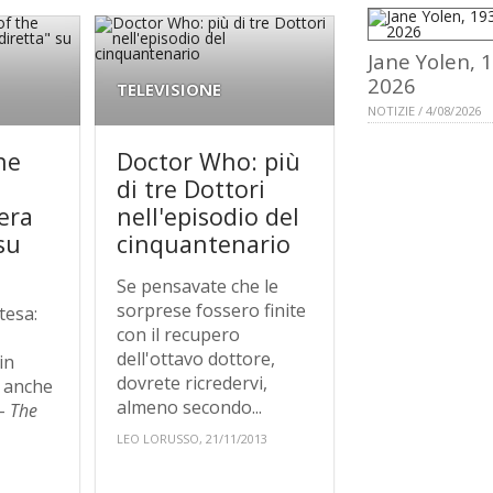
Jane Yolen, 
2026
TELEVISIONE
NOTIZIE / 4/08/2026
he
Doctor Who: più
di tre Dottori
era
nell'episodio del
su
cinquantenario
Se pensavate che le
sorprese fossero finite
ttesa:
con il recupero
dell'ottavo dottore,
in
dovrete ricredervi,
- anche
almeno secondo...
 -
The
LEO LORUSSO, 21/11/2013