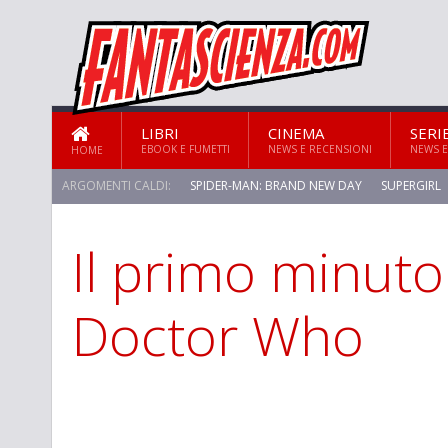
LIBRI
CINEMA
SERI
EBOOK E FUMETTI
NEWS E RECENSIONI
NEWS E
HOME
ARGOMENTI CALDI:
SPIDER-MAN: BRAND NEW DAY
SUPERGIRL
Il primo minut
STAR TREK: STRANGE NEW WORLDS
Doctor Who