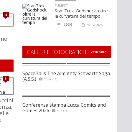
FUMETTI
Star Trek: Godshock, oltre
4
la curvatura del tempo
LEGGI
26/07/2026
imo
GALLERIE FOTOGRAFICHE
Vedi tutte
SpaceBalls The Almighty Schwartz Saga
(A.S.S.)
3
10 FOTO
ccini
Conferenza stampa Lucca Comics and
enza:
Games 2026
4 FOTO
elle
o