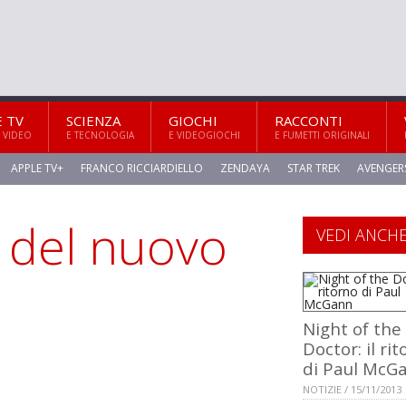
E TV
SCIENZA
GIOCHI
RACCONTI
 VIDEO
E TECNOLOGIA
E VIDEOGIOCHI
E FUMETTI ORIGINALI
APPLE TV+
FRANCO RICCIARDIELLO
ZENDAYA
STAR TREK
AVENGER
o del nuovo
VEDI ANCH
Night of the
Doctor: il ri
di Paul McG
NOTIZIE / 15/11/2013