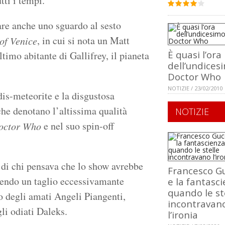
tti i tempi.
are anche uno sguardo al sesto
, in cui si nota un Matt
of Venice
È quasi l’ora
timo abitante di Gallifrey, il pianeta
dell’undices
Doctor Who
NOTIZIE / 23/02/2010
rdis-meteorite e la disgustosa
che denotano l’altissima qualità
NOTIZIE
e nel suo spin-off
octor Who
 di chi pensava che lo show avrebbe
Francesco Gu
mendo un taglio eccessivamante
e la fantasci
quando le st
no degli amati Angeli Piangenti,
incontravan
li odiati Daleks.
l’ironia