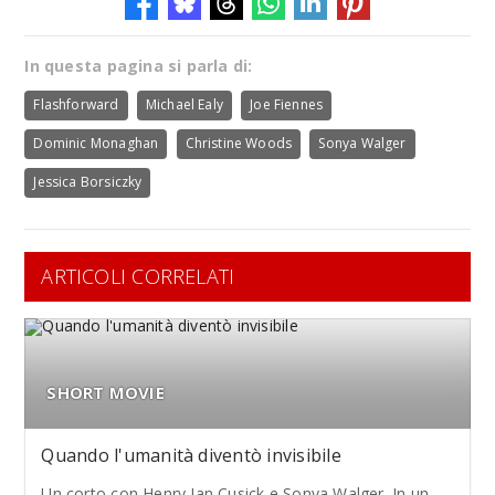
In questa pagina si parla di:
Flashforward
Michael Ealy
Joe Fiennes
Dominic Monaghan
Christine Woods
Sonya Walger
Jessica Borsiczky
ARTICOLI CORRELATI
SHORT MOVIE
Quando l'umanità diventò invisibile
Un corto con Henry Ian Cusick e Sonya Walger. In un