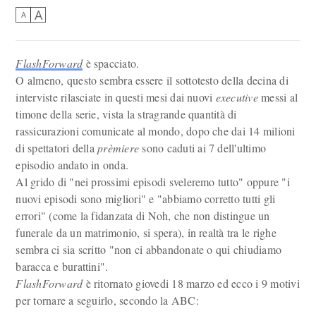
A
A
FlashForward
è spacciato.
O almeno, questo sembra essere il sottotesto della decina di
interviste rilasciate in questi mesi dai nuovi
executive
messi al
timone della serie, vista la stragrande quantità di
rassicurazioni comunicate al mondo, dopo che dai 14 milioni
di spettatori della
prèmiere
sono caduti ai 7 dell'ultimo
episodio andato in onda.
Al grido di "nei prossimi episodi sveleremo tutto" oppure "i
nuovi episodi sono migliori" e "abbiamo corretto tutti gli
errori" (come la fidanzata di Noh, che non distingue un
funerale da un matrimonio, si spera), in realtà tra le righe
sembra ci sia scritto "non ci abbandonate o qui chiudiamo
baracca e burattini".
FlashForward
è ritornato giovedi 18 marzo ed ecco i 9 motivi
per tornare a seguirlo, secondo la ABC: