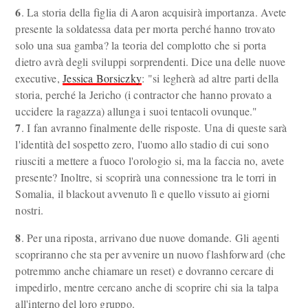
6
. La storia della figlia di Aaron acquisirà importanza. Avete
presente la soldatessa data per morta perché hanno trovato
solo una sua gamba? la teoria del complotto che si porta
dietro avrà degli sviluppi sorprendenti. Dice una delle nuove
executive,
Jessica Borsiczky
: "si legherà ad altre parti della
storia, perché la Jericho (i contractor che hanno provato a
uccidere la ragazza) allunga i suoi tentacoli ovunque."
7
. I fan avranno finalmente delle risposte. Una di queste sarà
l'identità del sospetto zero, l'uomo allo stadio di cui sono
riusciti a mettere a fuoco l'orologio si, ma la faccia no, avete
presente? Inoltre, si scoprirà una connessione tra le torri in
Somalia, il blackout avvenuto lì e quello vissuto ai giorni
nostri.
8
. Per una riposta, arrivano due nuove domande. Gli agenti
scopriranno che sta per avvenire un nuovo flashforward (che
potremmo anche chiamare un reset) e dovranno cercare di
impedirlo, mentre cercano anche di scoprire chi sia la talpa
all'interno del loro gruppo.