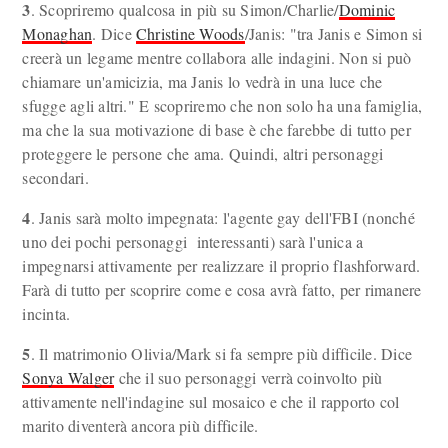
3
. Scopriremo qualcosa in più su Simon/Charlie/
Dominic
Monaghan
. Dice
Christine Woods
/Janis: "tra Janis e Simon si
creerà un legame mentre collabora alle indagini. Non si può
chiamare un'amicizia, ma Janis lo vedrà in una luce che
sfugge agli altri." E scopriremo che non solo ha una famiglia,
ma che la sua motivazione di base è che farebbe di tutto per
proteggere le persone che ama. Quindi, altri personaggi
secondari.
4
. Janis sarà molto impegnata: l'agente gay dell'FBI (nonché
uno dei pochi personaggi interessanti) sarà l'unica a
impegnarsi attivamente per realizzare il proprio flashforward.
Farà di tutto per scoprire come e cosa avrà fatto, per rimanere
incinta.
5
. Il matrimonio Olivia/Mark si fa sempre più difficile. Dice
Sonya Walger
che il suo personaggi verrà coinvolto più
attivamente nell'indagine sul mosaico e che il rapporto col
marito diventerà ancora più difficile.