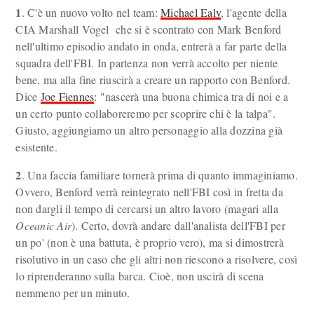
1
. C'è un nuovo volto nel team:
Michael Ealy
, l'agente della
CIA Marshall Vogel che si è scontrato con Mark Benford
nell'ultimo episodio andato in onda, entrerà a far parte della
squadra dell'FBI. In partenza non verrà accolto per niente
bene, ma alla fine riuscirà a creare un rapporto con Benford.
Dice
Joe Fiennes
: "nascerà una buona chimica tra di noi e a
un certo punto collaboreremo per scoprire chi è la talpa".
Giusto, aggiungiamo un altro personaggio alla dozzina già
esistente.
2
. Una faccia familiare tornerà prima di quanto immaginiamo.
Ovvero, Benford verrà reintegrato nell'FBI così in fretta da
non dargli il tempo di cercarsi un altro lavoro (magari alla
Oceanic Air
). Certo, dovrà andare dall'analista dell'FBI per
un po' (non è una battuta, è proprio vero), ma si dimostrerà
risolutivo in un caso che gli altri non riescono a risolvere, così
lo riprenderanno sulla barca. Cioè, non uscirà di scena
nemmeno per un minuto.