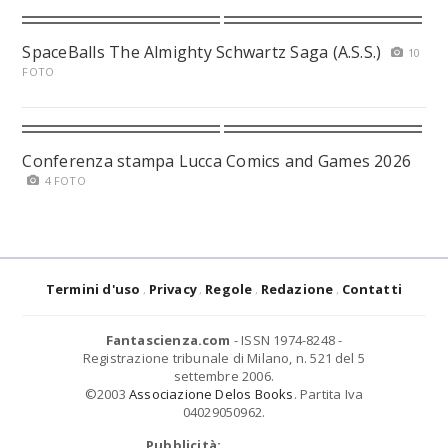
SpaceBalls The Almighty Schwartz Saga (A.S.S.)
10
FOTO
Conferenza stampa Lucca Comics and Games 2026
4 FOTO
Termini d'uso
Privacy
Regole
Redazione
Contatti
Fantascienza.com
- ISSN 1974-8248 -
Registrazione tribunale di Milano, n. 521 del 5
settembre 2006.
©2003
Associazione Delos Books
. Partita Iva
04029050962.
Pubblicità: