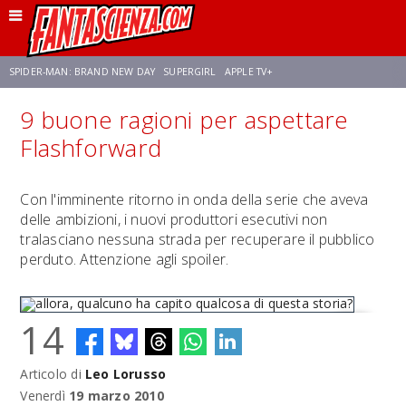
SPIDER-MAN: BRAND NEW DAY
SUPERGIRL
APPLE TV+
9 buone ragioni per aspettare
FRANCO RICCIARDIELLO
ZENDAYA
AVENGERS: DOOMSDAY
STAR TREK
Flashforward
NETFLIX
SADIE SINK
CELIA ROSE GOODING
Con l'imminente ritorno in onda della serie che aveva
delle ambizioni, i nuovi produttori esecutivi non
tralasciano nessuna strada per recuperare il pubblico
perduto. Attenzione agli spoiler.
14
Articolo di
Leo Lorusso
allora, qualcuno ha capito qualcosa di questa storia?
Venerdì
19 marzo 2010