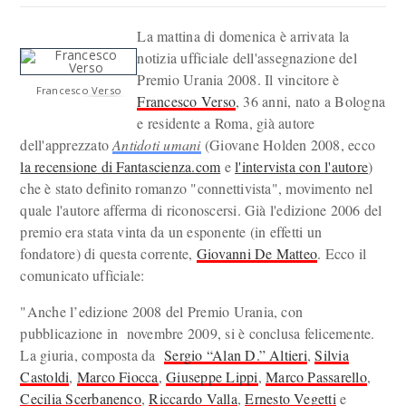
La mattina di domenica è arrivata la
notizia ufficiale dell'assegnazione del
Premio Urania 2008. Il vincitore è
Francesco Verso
Francesco Verso
, 36 anni, nato a Bologna
e residente a Roma, già autore
dell'apprezzato
Antidoti umani
(Giovane Holden 2008, ecco
la recensione di Fantascienza.com
e
l'intervista con l'autore
)
che è stato definito romanzo "connettivista", movimento nel
quale l'autore afferma di riconoscersi. Già l'edizione 2006 del
premio era stata vinta da un esponente (in effetti un
fondatore) di questa corrente,
Giovanni De Matteo
. Ecco il
comunicato ufficiale:
"Anche l’edizione 2008 del Premio Urania, con
pubblicazione in novembre 2009, si è conclusa felicemente.
La giuria, composta da
Sergio “Alan D.” Altieri
,
Silvia
Castoldi
,
Marco Fiocca
,
Giuseppe Lippi
,
Marco Passarello
,
Cecilia Scerbanenco
,
Riccardo Valla
,
Ernesto Vegetti
e