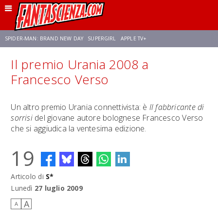
SPIDER-MAN: BRAND NEW DAY
SUPERGIRL
APPLE TV+
Il premio Urania 2008 a
FRANCO RICCIARDIELLO
ZENDAYA
STAR TREK
AVENGERS: DOOMSDAY
Francesco Verso
NETFLIX
SADIE SINK
STAR TREK: STRANGE NEW WORLDS
Un altro premio Urania connettivista: è
Il fabbricante di
sorrisi
del giovane autore bolognese Francesco Verso
che si aggiudica la ventesima edizione.
19
Articolo di
S*
Lunedì
27 luglio 2009
A
A