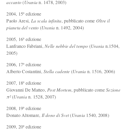
accanto
(
Urania
n. 1478, 2003)
2004, 15ª edizione
Paolo Aresi,
La scala infinita
, pubblicato come
Oltre il
pianeta del vento
(
Urania
n. 1492, 2004)
2005, 16ª edizione
Lanfranco Fabriani,
Nelle nebbie del tempo
(
Urania
n.1504,
2005)
2006, 17ª edizione
Alberto Costantini,
Stella cadente
(
Urania
n. 1516, 2006)
2007, 18ª edizione
Giovanni De Matteo,
Post Mortem
, pubblicato come
Sezione
π²
(
Urania
n. 1528, 2007)
2008, 19ª edizione
Donato Altomare,
Il dono di Svet
(
Urania
1540, 2008)
2009, 20ª edizione