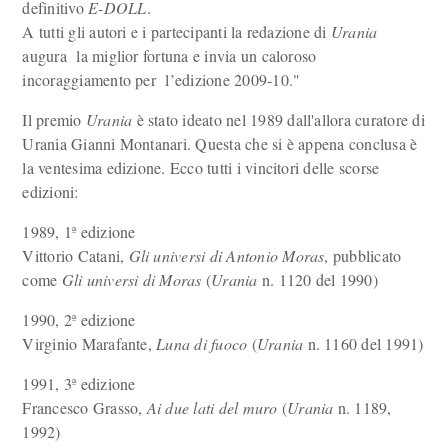
definitivo
E-DOLL
.
A tutti gli autori e i partecipanti la redazione di
Urania
augura la miglior fortuna e invia un caloroso
incoraggiamento per l’edizione 2009-10."
Il premio
Urania
è stato ideato nel 1989 dall'allora curatore di
Urania Gianni Montanari. Questa che si è appena conclusa è
la ventesima edizione. Ecco tutti i vincitori delle scorse
edizioni:
1989, 1ª edizione
Vittorio Catani,
Gli universi di Antonio Moras
, pubblicato
come
Gli universi di Moras
(
Urania
n. 1120 del 1990)
1990, 2ª edizione
Virginio Marafante,
Luna di fuoco
(
Urania
n. 1160 del 1991)
1991, 3ª edizione
Francesco Grasso,
Ai due lati del muro
(
Urania
n. 1189,
1992)