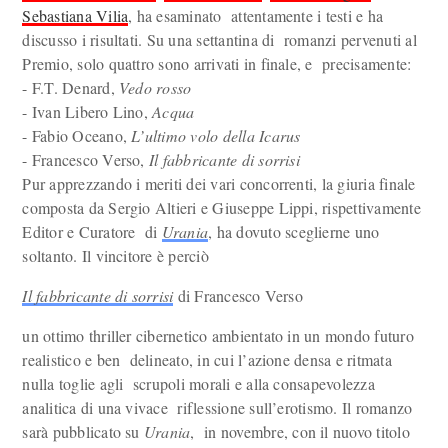
Sebastiana Vilia
, ha esaminato attentamente i testi e ha
discusso i risultati. Su una settantina di romanzi pervenuti al
Premio, solo quattro sono arrivati in finale, e precisamente:
- F.T. Denard,
Vedo rosso
- Ivan Libero Lino,
Acqua
- Fabio Oceano,
L’ultimo volo della Icarus
- Francesco Verso,
Il fabbricante di sorrisi
Pur apprezzando i meriti dei vari concorrenti, la giuria finale
composta da Sergio Altieri e Giuseppe Lippi, rispettivamente
Editor e Curatore di
Urania
, ha dovuto sceglierne uno
soltanto. Il vincitore è perciò
Il fabbricante di sorrisi
di Francesco Verso
un ottimo thriller cibernetico ambientato in un mondo futuro
realistico e ben delineato, in cui l’azione densa e ritmata
nulla toglie agli scrupoli morali e alla consapevolezza
analitica di una vivace riflessione sull’erotismo. Il romanzo
sarà pubblicato su
Urania
, in novembre, con il nuovo titolo