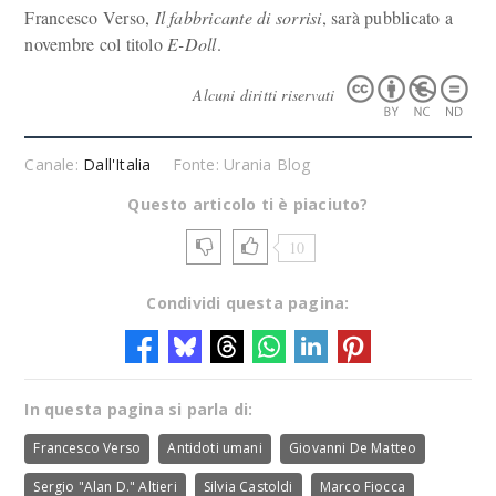
Francesco Verso,
Il fabbricante di sorrisi
, sarà pubblicato a
novembre col titolo
E-Doll
.
Alcuni diritti riservati
Canale:
Dall'Italia
Fonte: Urania Blog
Questo articolo ti è piaciuto?
10
Condividi questa pagina:
In questa pagina si parla di:
Francesco Verso
Antidoti umani
Giovanni De Matteo
Sergio "Alan D." Altieri
Silvia Castoldi
Marco Fiocca