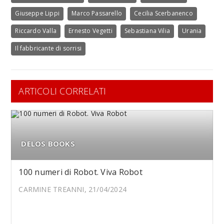
Giuseppe Lippi
Marco Passarello
Cecilia Scerbanenco
Riccardo Valla
Ernesto Vegetti
Sebastiana Vilia
Urania
Il fabbricante di sorrisi
ARTICOLI CORRELATI
DELOS BOOKS
100 numeri di Robot. Viva Robot
CARMINE TREANNI, 21/04/2024