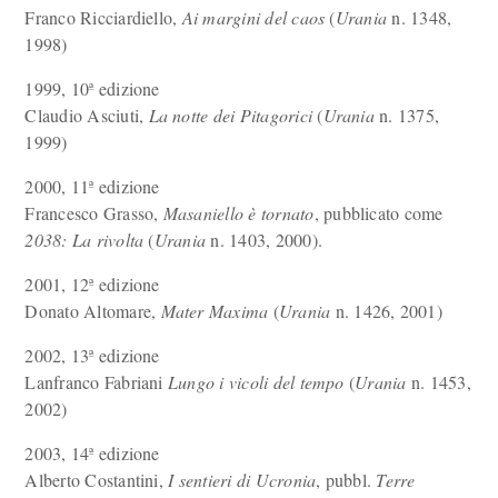
Franco Ricciardiello,
Ai margini del caos
(
Urania
n. 1348,
1998)
1999, 10ª edizione
Claudio Asciuti,
La notte dei Pitagorici
(
Urania
n. 1375,
1999)
2000, 11ª edizione
Francesco Grasso,
Masaniello è tornato
, pubblicato come
2038: La rivolta
(
Urania
n. 1403, 2000).
2001, 12ª edizione
Donato Altomare,
Mater Maxima
(
Urania
n. 1426, 2001)
2002, 13ª edizione
Lanfranco Fabriani
Lungo i vicoli del tempo
(
Urania
n. 1453,
2002)
2003, 14ª edizione
Alberto Costantini,
I sentieri di Ucronia
, pubbl.
Terre