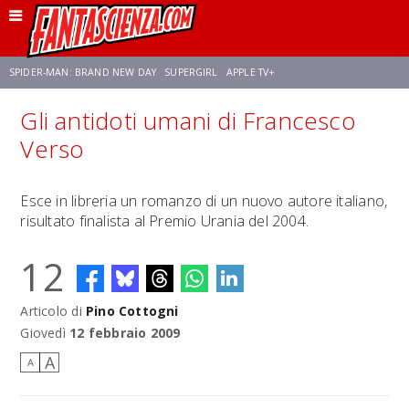
SPIDER-MAN: BRAND NEW DAY
SUPERGIRL
APPLE TV+
Gli antidoti umani di Francesco
FRANCO RICCIARDIELLO
ZENDAYA
AVENGERS: DOOMSDAY
STAR TREK
Verso
NETFLIX
SADIE SINK
STAR TREK: STRANGE NEW WORLDS
Esce in libreria un romanzo di un nuovo autore italiano,
risultato finalista al Premio Urania del 2004.
12
Articolo di
Pino Cottogni
Giovedì
12 febbraio 2009
A
A