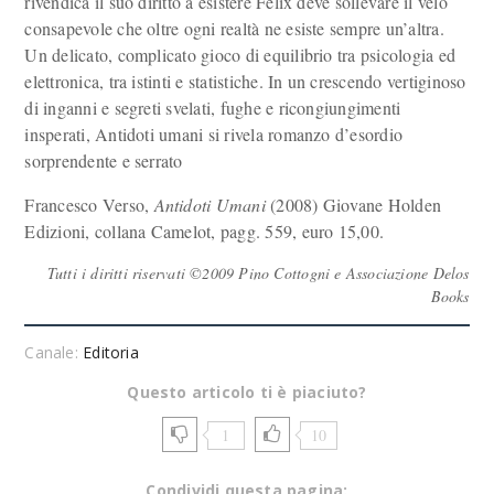
rivendica il suo diritto a esistere Felix deve sollevare il velo
consapevole che oltre ogni realtà ne esiste sempre un’altra.
Un delicato, complicato gioco di equilibrio tra psicologia ed
elettronica, tra istinti e statistiche. In un crescendo vertiginoso
di inganni e segreti svelati, fughe e ricongiungimenti
insperati, Antidoti umani si rivela romanzo d’esordio
sorprendente e serrato
Francesco Verso,
Antidoti Umani
(2008) Giovane Holden
Edizioni, collana Camelot, pagg. 559, euro 15,00.
Tutti i diritti riservati ©2009 Pino Cottogni e Associazione Delos
Books
Canale:
Editoria
Questo articolo ti è piaciuto?
1
10
Condividi questa pagina: