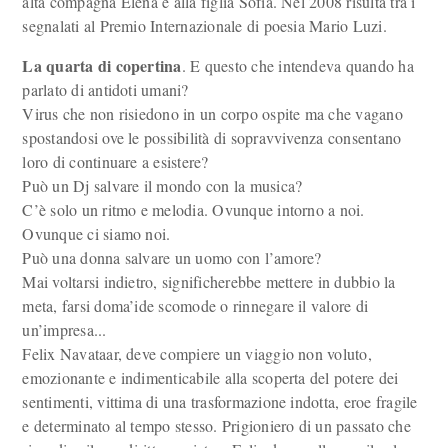
alta compagna Elena e alla figlia Sofia. Nel 2008 risulta tra i
segnalati al Premio Internazionale di poesia Mario Luzi.
La quarta di copertina
. E questo che intendeva quando ha
parlato di antidoti umani?
Virus che non risiedono in un corpo ospite ma che vagano
spostandosi ove le possibilità di sopravvivenza consentano
loro di continuare a esistere?
Può un Dj salvare il mondo con la musica?
C’è solo un ritmo e melodia. Ovunque intorno a noi.
Ovunque ci siamo noi.
Può una donna salvare un uomo con l’amore?
Mai voltarsi indietro, significherebbe mettere in dubbio la
meta, farsi doma’ide scomode o rinnegare il valore di
un’impresa...
Felix Navataar, deve compiere un viaggio non voluto,
emozionante e indimenticabile alla scoperta del potere dei
sentimenti, vittima di una trasformazione indotta, eroe fragile
e determinato al tempo stesso. Prigioniero di un passato che