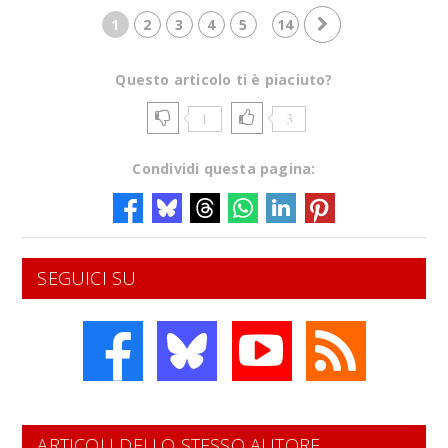
1
2
3
4
5
14
Questo articolo ti è piaciuto?
1
3
Condividi questa pagina:
SEGUICI SU
ARTICOLI DELLO STESSO AUTORE