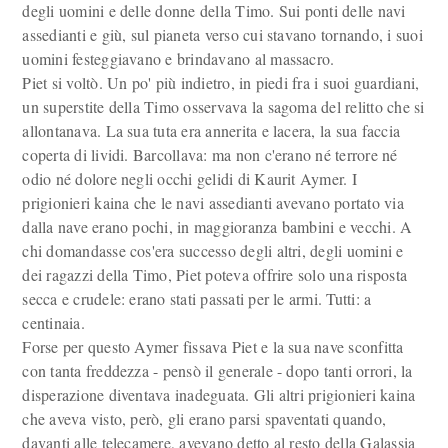
degli uomini e delle donne della Timo. Sui ponti delle navi
assedianti e giù, sul pianeta verso cui stavano tornando, i suoi
uomini festeggiavano e brindavano al massacro.
Piet si voltò. Un po' più indietro, in piedi fra i suoi guardiani,
un superstite della Timo osservava la sagoma del relitto che si
allontanava. La sua tuta era annerita e lacera, la sua faccia
coperta di lividi. Barcollava: ma non c'erano né terrore né
odio né dolore negli occhi gelidi di Kaurit Aymer. I
prigionieri kaina che le navi assedianti avevano portato via
dalla nave erano pochi, in maggioranza bambini e vecchi. A
chi domandasse cos'era successo degli altri, degli uomini e
dei ragazzi della Timo, Piet poteva offrire solo una risposta
secca e crudele: erano stati passati per le armi. Tutti: a
centinaia.
Forse per questo Aymer fissava Piet e la sua nave sconfitta
con tanta freddezza - pensò il generale - dopo tanti orrori, la
disperazione diventava inadeguata. Gli altri prigionieri kaina
che aveva visto, però, gli erano parsi spaventati quando,
davanti alle telecamere, avevano detto al resto della Galassia