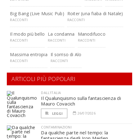
Big Bang (Live Music Pub)
Roiter (una fiaba di Natale)
RACCONTI
RACCONTI
Il modo più bello
La condanna
Manodifuoco
RACCONTI
RACCONTI
RACCONTI
Massima entropia
Il sorriso di Alo
RACCONTI
RACCONTI
ARTICOLI PIÙ POPOLARI
DALL'ITALIA
Il Qualunquismo sulla fantascienza di
Mauro Covacich
26/07/2026
LEGGI
CONTAMINAZIONI
Da qualche parte nel tempo: la
fantascienza degli Iron Maiden