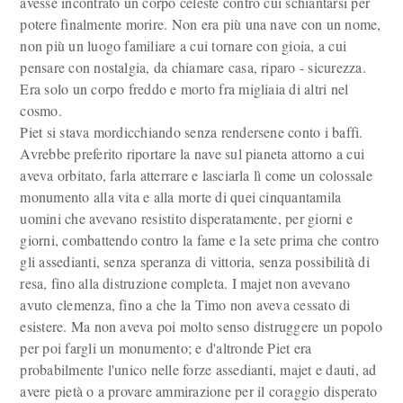
avesse incontrato un corpo celeste contro cui schiantarsi per
potere finalmente morire. Non era più una nave con un nome,
non più un luogo familiare a cui tornare con gioia, a cui
pensare con nostalgia, da chiamare casa, riparo - sicurezza.
Era solo un corpo freddo e morto fra migliaia di altri nel
cosmo.
Piet si stava mordicchiando senza rendersene conto i baffi.
Avrebbe preferito riportare la nave sul pianeta attorno a cui
aveva orbitato, farla atterrare e lasciarla lì come un colossale
monumento alla vita e alla morte di quei cinquantamila
uomini che avevano resistito disperatamente, per giorni e
giorni, combattendo contro la fame e la sete prima che contro
gli assedianti, senza speranza di vittoria, senza possibilità di
resa, fino alla distruzione completa. I majet non avevano
avuto clemenza, fino a che la Timo non aveva cessato di
esistere. Ma non aveva poi molto senso distruggere un popolo
per poi fargli un monumento; e d'altronde Piet era
probabilmente l'unico nelle forze assedianti, majet e dauti, ad
avere pietà o a provare ammirazione per il coraggio disperato