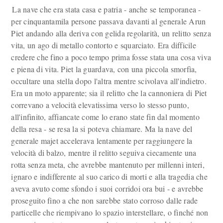
La nave che era stata casa e patria - anche se temporanea -
per cinquantamila persone passava davanti al generale Arun
Piet andando alla deriva con gelida regolarità, un relitto senza
vita, un ago di metallo contorto e squarciato. Era difficile
credere che fino a poco tempo prima fosse stata una cosa viva
e piena di vita. Piet la guardava, con una piccola smorfia,
occultare una stella dopo l'altra mentre scivolava all'indietro.
Era un moto apparente; sia il relitto che la cannoniera di Piet
correvano a velocità elevatissima verso lo stesso punto,
all'infinito, affiancate come lo erano state fin dal momento
della resa - se resa la si poteva chiamare. Ma la nave del
generale majet accelerava lentamente per raggiungere la
velocità di balzo, mentre il relitto seguiva ciecamente una
rotta senza meta, che avrebbe mantenuto per millenni interi,
ignaro e indifferente al suo carico di morti e alla tragedia che
aveva avuto come sfondo i suoi corridoi ora bui - e avrebbe
proseguito fino a che non sarebbe stato corroso dalle rade
particelle che riempivano lo spazio interstellare, o finché non