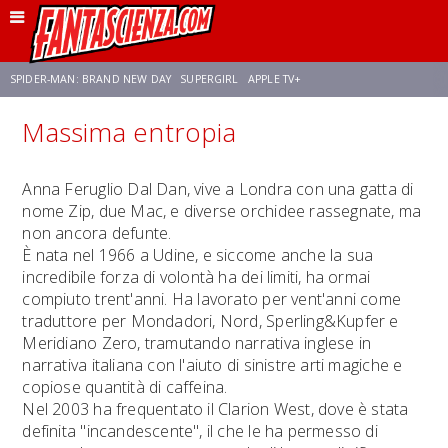
SPIDER-MAN: BRAND NEW DAY
SUPERGIRL
APPLE TV+
Massima entropia
FRANCO RICCIARDIELLO
ZENDAYA
STAR TREK
AVENGERS: DOOMSDAY
Anna Feruglio Dal Dan, vive a Londra con una gatta di
nome Zip, due Mac, e diverse orchidee rassegnate, ma
NETFLIX
SADIE SINK
CELIA ROSE GOODING
non ancora defunte.
È nata nel 1966 a Udine, e siccome anche la sua
incredibile forza di volontà ha dei limiti, ha ormai
compiuto trent'anni. Ha lavorato per vent'anni come
traduttore per Mondadori, Nord, Sperling&Kupfer e
Meridiano Zero, tramutando narrativa inglese in
narrativa italiana con l'aiuto di sinistre arti magiche e
copiose quantità di caffeina.
Nel 2003 ha frequentato il Clarion West, dove è stata
definita "incandescente", il che le ha permesso di