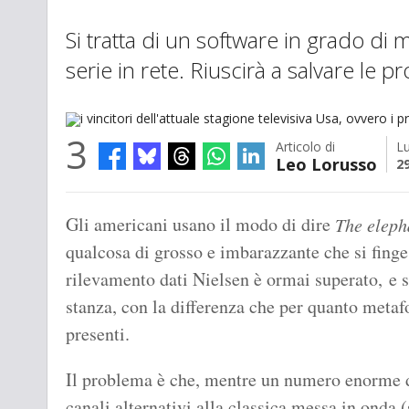
Si tratta di un software in grado di 
serie in rete. Riuscirà a salvare le p
3
Articolo di
L
Leo Lorusso
2
i vincitori dell'attuale stagione televisiva Usa, ovvero i protagonisti
Gli americani usano il modo di dire
The eleph
qualcosa di grosso e imbarazzante che si finge 
rilevamento dati Nielsen è ormai superato, e s
stanza, con la differenza che per quanto metafo
presenti.
Il problema è che, mentre un numero enorme di
canali alternativi alla classica messa in onda 