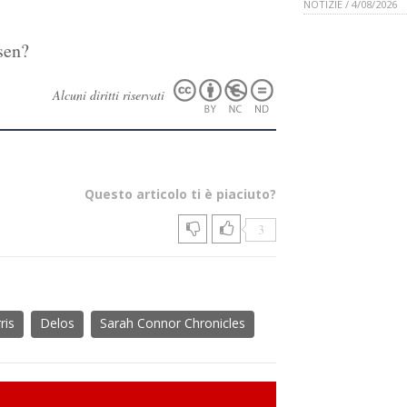
NOTIZIE / 4/08/2026
sen?
Alcuni diritti riservati
Questo articolo ti è piaciuto?
3
ris
Delos
Sarah Connor Chronicles