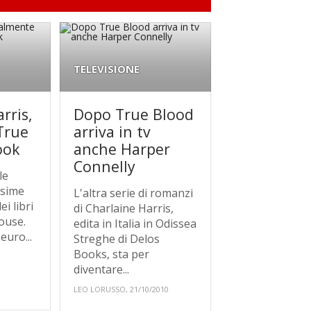
TELEVISIONE
rris,
Dopo True Blood
True
arriva in tv
ook
anche Harper
Connelly
le
issime
L'altra serie di romanzi
ei libri
di Charlaine Harris,
ouse.
edita in Italia in Odissea
euro...
Streghe di Delos
Books, sta per
diventare...
LEO LORUSSO, 21/10/2010