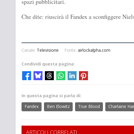
spazi pubblicitari.
Che dite: riuscirà il Fandex a sconfiggere Niel
Canale:
Televisione
Fonte:
airlockalpha.com
Condividi questa pagina:
In questa pagina si parla di:
Fandex
Ben Elowitz
True Blood
Charlaine Har
ARTICOLI CORRELATI