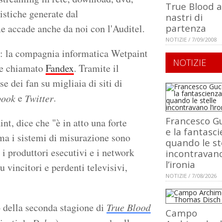
True Blood a
tistiche generate dal
nastri di
e accade anche da noi con l'Auditel.
partenza
NOTIZIE / 7/09/2008
i: la compagnia informatica Wetpaint
NOTIZIE
ete chiamato
Fandex
. Tramite il
se dei fan su migliaia di siti di
e
.
book
Twitter
Francesco Gu
nt, dice che "è in atto una forte
e la fantasci
 ma i sistemi di misurazione sono
quando le st
 i produttori esecutivi e i network
incontravan
l’ironia
 vincitori e perdenti televisivi,
NOTIZIE / 7/08/2026
so della seconda stagione di
True Blood
Campo