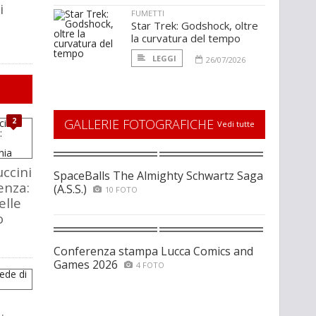
i
FUMETTI
Star Trek: Godshock, oltre
la curvatura del tempo
LEGGI
26/07/2026
2
GALLERIE FOTOGRAFICHE
Vedi tutte
ccini
SpaceBalls The Almighty Schwartz Saga
enza:
(A.S.S.)
10 FOTO
elle
o
Conferenza stampa Lucca Comics and
Games 2026
4 FOTO