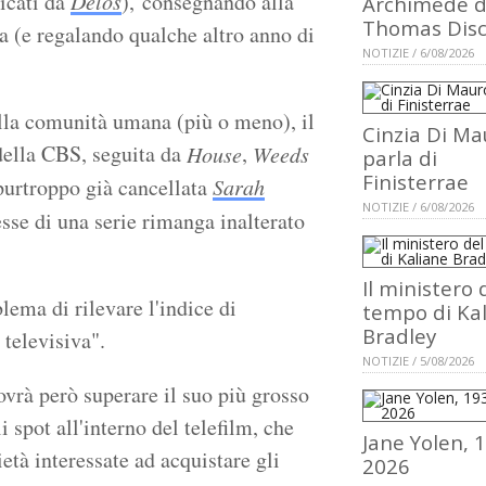
licati da
Delos
), consegnando alla
Archimede d
Thomas Dis
a (e regalando qualche altro anno di
NOTIZIE / 6/08/2026
nella comunità umana (più o meno), il
Cinzia Di Ma
ella CBS, seguita da
,
House
Weeds
parla di
Finisterrae
 purtroppo già cancellata
Sarah
NOTIZIE / 6/08/2026
esse di una serie rimanga inalterato
Il ministero 
ema di rilevare l'indice di
tempo di Ka
Bradley
 televisiva".
NOTIZIE / 5/08/2026
ovrà però superare il suo più grosso
i spot all'interno del telefilm, che
Jane Yolen, 
età interessate ad acquistare gli
2026