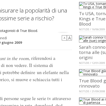
misurare la popolarità di una
Tv USA, tor
rossime serie a rischio?
Kings e True
Blood
NOTIZIE / 16/06/2009
A
unedì
A
9 giugno 2009
Sarah conno
torna alle (s
 di True Blood.
origini
, riferendosi a
ant in the room
NOTIZIE / 12/01/2009
di non vedere. Il sistema di
i potrebbe definire un elefante nella
rico, si muove e schiaccia tutti i
True Blood g
rinnovato
NOTIZIE / 21/09/2008
 persone segue le serie tv attraverso
(streaming in rete, download, dvd,