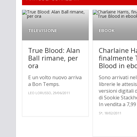
TELEVISIONE
EBOOK
True Blood: Alan
Charlaine Ha
Ball rimane, per
finalmente 
ora
Blood in eb
E un volto nuovo arriva
Sono arrivati nel
a Bon Temps.
librerie le attes
versioni digitali d
LEO LORUSSO, 29/06/2011
di Sookie Stackh
In vendita a 7,99 
S*, 18/02/2011