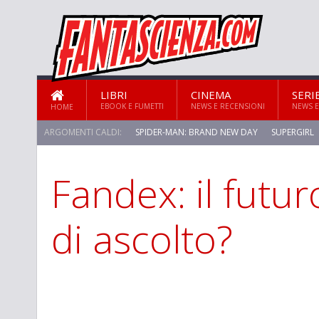
LIBRI
CINEMA
SERI
EBOOK E FUMETTI
NEWS E RECENSIONI
NEWS E
HOME
ARGOMENTI CALDI:
SPIDER-MAN: BRAND NEW DAY
SUPERGIRL
Fandex: il futuro
STAR TREK: STRANGE NEW WORLDS
di ascolto?