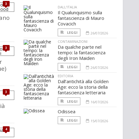
3
DALL'ITALIA
Il Qualunquismo sulla
nano
fantascienza di Mauro
Covacich
LEGGI
26/07/2026
CONTAMINAZIONI
Da qualche parte nel
3
tempo: la fantascienza
degli Iron Maiden
r
ue)
LEGGI
26/07/2026
EDITORIA
Dall’antichità alla Golden
Age: ecco la storia della
fantascienza letteraria
3
LEGGI
16/07/2026
ià
Odissea
LEGGI
15/07/2026
4