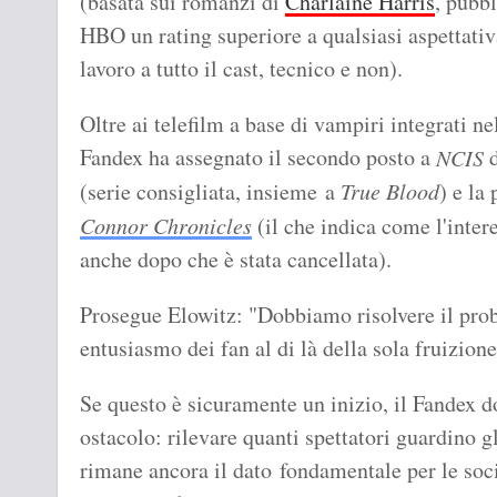
(basata sui romanzi di
Charlaine Harris
, pubb
HBO un rating superiore a qualsiasi aspettativ
lavoro a tutto il cast, tecnico e non).
Oltre ai telefilm a base di vampiri integrati 
Fandex ha assegnato il secondo posto a
d
NCIS
(serie consigliata, insieme a
True Blood
) e la
Connor Chronicles
(il che indica come l'inter
anche dopo che è stata cancellata).
Prosegue Elowitz: "Dobbiamo risolvere il probl
entusiasmo dei fan al di là della sola fruizione
Se questo è sicuramente un inizio, il Fandex d
ostacolo: rilevare quanti spettatori guardino gl
rimane ancora il dato fondamentale per le soci