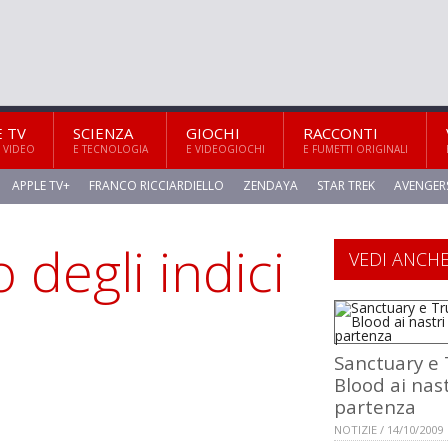
E TV
SCIENZA
GIOCHI
RACCONTI
 VIDEO
E TECNOLOGIA
E VIDEOGIOCHI
E FUMETTI ORIGINALI
APPLE TV+
FRANCO RICCIARDIELLO
ZENDAYA
STAR TREK
AVENGER
 degli indici
VEDI ANCH
Sanctuary e 
Blood ai nast
partenza
NOTIZIE / 14/10/2009