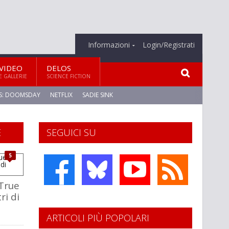
Informazioni
Login/Registrati
VIDEO
DELOS
E GALLERIE
SCIENCE FICTION
S: DOOMSDAY
NETFLIX
SADIE SINK
E
SEGUICI SU
5
True
ri di
ARTICOLI PIÙ POPOLARI