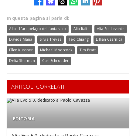
In questa pagina si parla di:
Alia - L'arcipelago del fantastico
Alia Italia
Alia Sol Levante
Davide Mana
Silvia Treves
Ted Chiang
Lillian Csernica
Ellen Kushner
Michael Moorcock
Tim Pratt
Delia Sherman
Carl Schroeder
ARTICOLI CORRELATI
EDITORIA
Alia Evo 5.0, dedicato a Paolo Cavazza