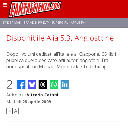
SPIDER-MAN: BRAND NEW DAY
SUPERGIRL
APPLE TV+
Disponibile Alia 5.3, Anglostorie
FRANCO RICCIARDIELLO
ZENDAYA
STAR TREK
AVENGERS: DOOMSDAY
Dopo i volumi dedicati all'Italia e al Giappone, CS_libri
pubblica quello dedicato agli autori anglofoni. Tra i
NETFLIX
SADIE SINK
CELIA ROSE GOODING
nomi spuntano Michael Moorcock e Ted Chiang.
2
Articolo di
Vittorio Catani
Martedì
28 aprile 2009
A
A