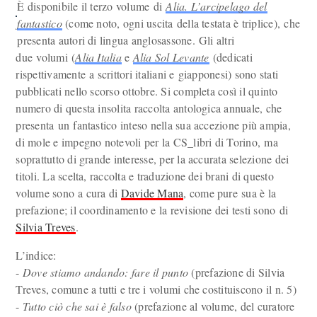
È disponibile il terzo volume di
Alia. L’arcipelago del
fantastico
(come noto, ogni uscita della testata è triplice), che
presenta autori di lingua anglosassone. Gli altri
due volumi (
Alia Italia
e
Alia Sol Levante
(dedicati
rispettivamente a scrittori italiani e giapponesi) sono stati
pubblicati nello scorso ottobre. Si completa così il quinto
numero di questa insolita raccolta antologica annuale, che
presenta un fantastico inteso nella sua accezione più ampia,
di mole e impegno notevoli per la CS_libri di Torino, ma
soprattutto di grande interesse, per la accurata selezione dei
titoli. La scelta, raccolta e traduzione dei brani di questo
volume sono a cura di
Davide Mana
, come pure sua è la
prefazione; il coordinamento e la revisione dei testi sono di
Silvia Treves
.
L’indice:
-
Dove stiamo andando: fare il punto
(prefazione di Silvia
Treves, comune a tutti e tre i volumi che costituiscono il n. 5)
-
Tutto ciò che sai è falso
(prefazione al volume, del curatore