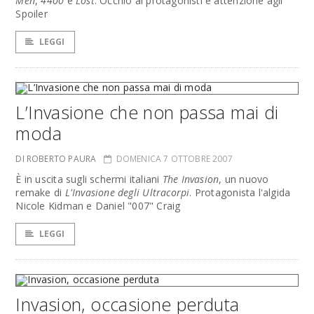
Men
,
4400
e
Lost
. Occhio ai protagonisti e attenzione agli
Spoiler
LEGGI
L’Invasione che non passa mai di
moda
DI ROBERTO PAURA
DOMENICA 7 OTTOBRE 2007
È in uscita sugli schermi italiani
The Invasion
, un nuovo
remake di
L'Invasione degli Ultracorpi
. Protagonista l'algida
Nicole Kidman e Daniel "007" Craig
LEGGI
Invasion, occasione perduta