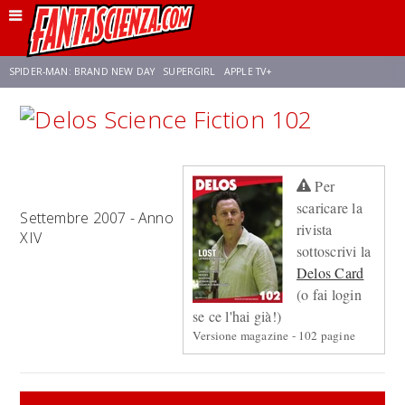
SPIDER-MAN: BRAND NEW DAY
SUPERGIRL
APPLE TV+
FRANCO RICCIARDIELLO
ZENDAYA
STAR TREK
AVENGERS: DOOMSDAY
Per
NETFLIX
SADIE SINK
CELIA ROSE GOODING
scaricare la
Settembre 2007 - Anno
rivista
XIV
sottoscrivi la
Delos Card
(o fai login
se ce l'hai già!)
Versione magazine - 102 pagine