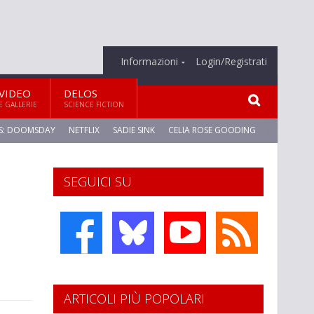
Informazioni
Login/Registrati
VIDEO
DELOS
E GALLERIE
SCIENCE FICTION
S: DOOMSDAY
NETFLIX
SADIE SINK
CELIA ROSE GOODING
SEGUICI SU
ARTICOLI PIÙ POPOLARI