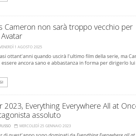
s Cameron non sarà troppo vecchio per
e Avatar
VENERDÌ 1 AGOSTO 2025
asi ottant'anni quando uscirà l'ultimo film della serie, ma 
i essere ancora sano e abbastanza in forma per dirigerlo lui
GI
 2023, Everything Everywhere All at Onc
otagonista assoluto
ORUSSO
MERCOLEDÌ 25 GENNAIO 2023
ar di quest'anno sono dominati da
Everything Everywhere all a