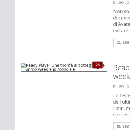
DI LEO L
Non son
documen
di Avat
evitare.
LEG
28
Ready
week
DI LEO L
Le festi
dell'ul
limiti, 
se sceso
LEG