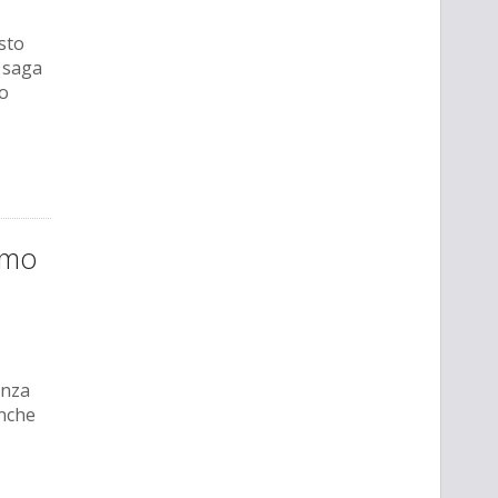
sto
a saga
io
imo
enza
anche