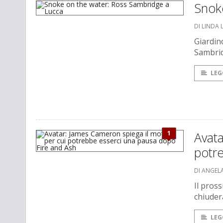
Snok
DI LINDA 
Giardin
Sambrid
LEG
1
Avata
potr
DI ANGEL
Il pros
chiuder
LEG