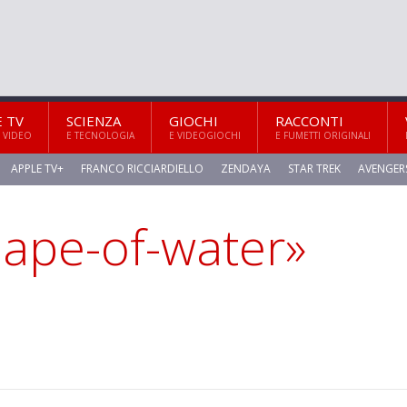
E TV
SCIENZA
GIOCHI
RACCONTI
 VIDEO
E TECNOLOGIA
E VIDEOGIOCHI
E FUMETTI ORIGINALI
APPLE TV+
FRANCO RICCIARDIELLO
ZENDAYA
STAR TREK
AVENGER
hape-of-water»