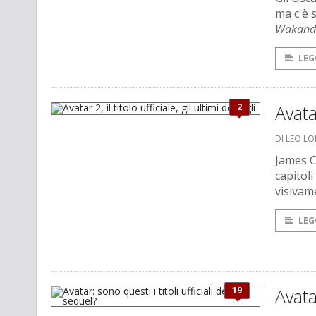
ma c'è 
Wakanda
LEG
2
Avatar
DI LEO L
James C
capitol
visivam
LEG
19
Avata