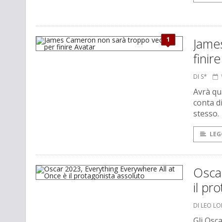
1
Jame
finir
DI S*
Avrà qu
conta d
stesso.
LEG
Oscar
il pr
DI LEO L
Gli Osc