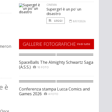
CINEMA
Supergirl è un po' un
disastro
LEGGI
8/07/2026
GALLERIE FOTOGRAFICHE
Vedi tutte
Cameron
SpaceBalls The Almighty Schwartz Saga
(A.S.S.)
10 FOTO
e è
Conferenza stampa Lucca Comics and
Games 2026
4 FOTO
t Once
,