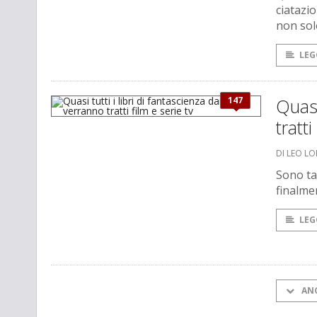
ciatazi
non solo
LEG
147
Quasi
tratti
DI LEO LO
Sono ta
finalme
LEG
AN