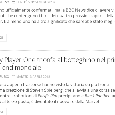
ORUSSO
LUNEDÌ 5 NOVEMBRE 2018
o ufficialmente confermati, ma la BBC News dice di avere vi
ti che contengono i titoli dei quattro prossimi capitoli dell
ar. E almeno uno ha altro significato che sarebbe stato megl
GI
 Player One trionfa al botteghino nel pr
-end mondiale
ORUSSO
MARTEDÌ 3 APRILE 2018
vità appena trascorse hanno visto la vittoria su più fronti
tima creazione di Steven Spielberg, che si avvia a una corsa s
mentre i robottoni di
Pacific Rim
precipitano e
Black Panther
, 
 al terzo posto, è diventato il nuovo re della Marvel.
GI