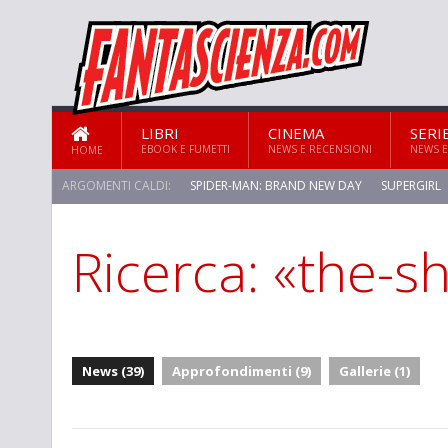
LIBRI
CINEMA
SERI
EBOOK E FUMETTI
NEWS E RECENSIONI
NEWS E
HOME
ARGOMENTI CALDI:
SPIDER-MAN: BRAND NEW DAY
SUPERGIRL
Ricerca: «the-s
News (39)
Approfondimenti (9)
Gallerie (1)