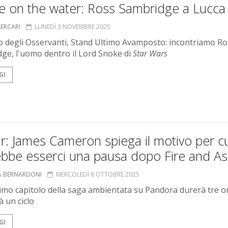
e on the water: Ross Sambridge a Lucca
LERCARI
LUNEDÌ 3 NOVEMBRE 2025
o degli Osservanti, Stand Ultimo Avamposto: incontriamo Ro
ge, l'uomo dentro il Lord Snoke di
Star Wars
GI
r: James Cameron spiega il motivo per cu
ebbe esserci una pausa dopo Fire and A
A BERNARDONI
MERCOLEDÌ 8 OTTOBRE 2025
simo capitolo della saga ambientata su Pandora durerà tre o
à un ciclo
GI