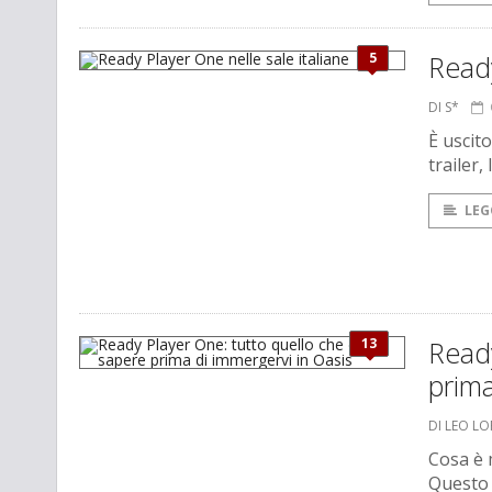
5
Ready
DI S*
È uscito
trailer,
LEG
13
Ready
prima
DI LEO L
Cosa è 
Questo 