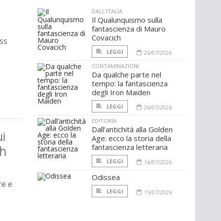
DALL'ITALIA
Il Qualunquismo sulla
fantascienza di Mauro
Covacich
ss
LEGGI
26/07/2026
CONTAMINAZIONI
Da qualche parte nel
tempo: la fantascienza
degli Iron Maiden
LEGGI
26/07/2026
EDITORIA
Dall’antichità alla Golden
i
Age: ecco la storia della
fantascienza letteraria
sh
LEGGI
16/07/2026
Odissea
re e
LEGGI
15/07/2026