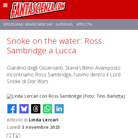
SPIDER-MAN: BRAND NEW DAY
SUPERGIRL
APPLE TV+
Snoke on the water: Ross
FRANCO RICCIARDIELLO
ZENDAYA
STAR TREK
AVENGERS: DOOMSDAY
Sambridge a Lucca
NETFLIX
SADIE SINK
STAR TREK: STRANGE NEW WORLDS
Giardino degli Osservanti, Stand Ultimo Avamposto:
incontriamo Ross Sambridge, l'uomo dentro il Lord
Snoke di
Star Wars
Articolo di
Linda Lercari
Linda Lercari con Ross Sambridge (Foto: Tino Barletta)
Lunedì
3 novembre 2025
A
A