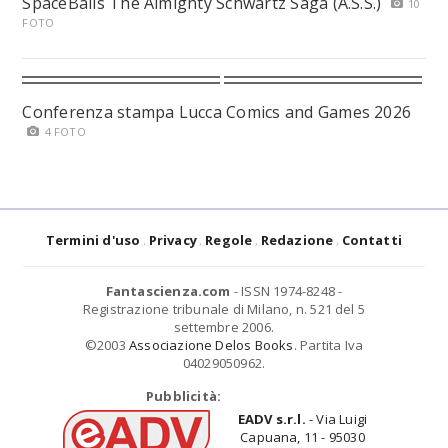
SpaceBalls The Almighty Schwartz Saga (A.S.S.)
10
FOTO
Conferenza stampa Lucca Comics and Games 2026
4 FOTO
Termini d'uso
Privacy
Regole
Redazione
Contatti
Fantascienza.com
- ISSN 1974-8248 -
Registrazione tribunale di Milano, n. 521 del 5
settembre 2006.
©2003
Associazione Delos Books
. Partita Iva
04029050962.
Pubblicità:
EADV s.r.l.
- Via Luigi
Capuana, 11 - 95030