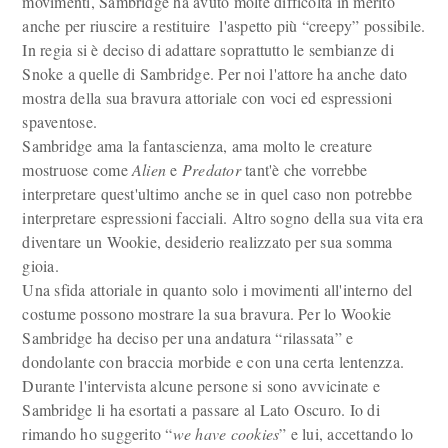
movimenti, Sambridge ha avuto molte difficoltà in merito
anche per riuscire a restituire l'aspetto più “creepy” possibile.
In regia si è deciso di adattare soprattutto le sembianze di
Snoke a quelle di Sambridge. Per noi l'attore ha anche dato
mostra della sua bravura attoriale con voci ed espressioni
spaventose.
Sambridge ama la fantascienza, ama molto le creature
mostruose come
Alien
e
Predator
tant'è che vorrebbe
interpretare quest'ultimo anche se in quel caso non potrebbe
interpretare espressioni facciali. Altro sogno della sua vita era
diventare un Wookie, desiderio realizzato per sua somma
gioia.
Una sfida attoriale in quanto solo i movimenti all'interno del
costume possono mostrare la sua bravura. Per lo Wookie
Sambridge ha deciso per una andatura “rilassata” e
dondolante con braccia morbide e con una certa lentenzza.
Durante l'intervista alcune persone si sono avvicinate e
Sambridge li ha esortati a passare al Lato Oscuro. Io di
rimando ho suggerito “
we have cookies
” e lui, accettando lo