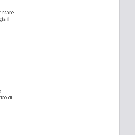
ontare
ia il
e
ico di