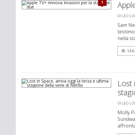
1
Apple
DI LEO L
Sam Neil
testimo
nella s
LEG
Lost 
stagi
DI LEO L
Molly P
Sundwal
affronta