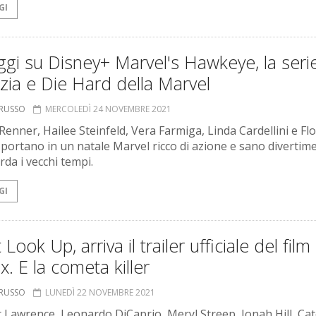
GI
gi su Disney+ Marvel's Hawkeye, la seri
izia e Die Hard della Marvel
ORUSSO
MERCOLEDÌ 24 NOVEMBRE 2021
Renner, Hailee Steinfeld, Vera Farmiga, Linda Cardellini e Fl
 portano in un natale Marvel ricco di azione e sano divertim
rda i vecchi tempi.
GI
 Look Up, arriva il trailer ufficiale del film 
ix. E la cometa killer
ORUSSO
LUNEDÌ 22 NOVEMBRE 2021
r Lawrence, Leonardo DiCaprio, Meryl Streep, Jonah Hill, Ca