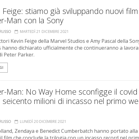
 Feige: stiamo già sviluppando nuovi film
er-Man con la Sony
ORUSSO
MARTEDÌ 21 DICEMBRE 2021
ttori Kevin Feige della Marvel Studios e Amy Pascal della Son
s hanno dichiarato ufficialmente che continueranno a lavora
di Peter Parker.
GI
er-Man: No Way Home sconfigge il covid
 seicento milioni di incasso nel primo we
ORUSSO
LUNEDÌ 20 DICEMBRE 2021
land, Zendaya e Benedict Cumberbatch hanno portato alla
 il film che conclude la trilogia con un incasso record nel pri