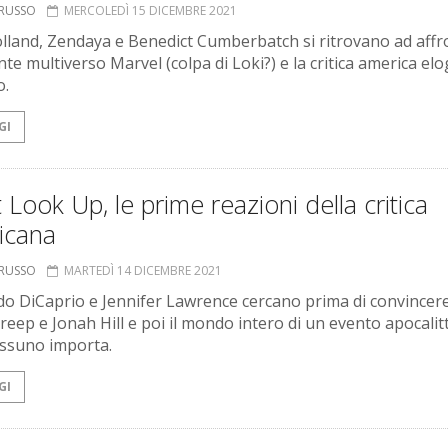
ORUSSO
MERCOLEDÌ 15 DICEMBRE 2021
land, Zendaya e Benedict Cumberbatch si ritrovano ad affr
nte multiverso Marvel (colpa di Loki?) e la critica america elog
o.
GI
 Look Up, le prime reazioni della critica
icana
ORUSSO
MARTEDÌ 14 DICEMBRE 2021
o DiCaprio e Jennifer Lawrence cercano prima di convincer
reep e Jonah Hill e poi il mondo intero di un evento apocalitt
essuno importa.
GI