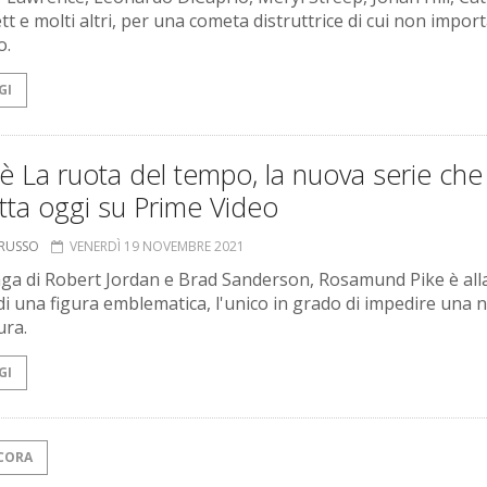
t e molti altri, per una cometa distruttrice di cui non import
o.
GI
 La ruota del tempo, la nuova serie che
tta oggi su Prime Video
ORUSSO
VENERDÌ 19 NOVEMBRE 2021
aga di Robert Jordan e Brad Sanderson, Rosamund Pike è all
 di una figura emblematica, l'unico in grado di impedire una 
ura.
GI
CORA