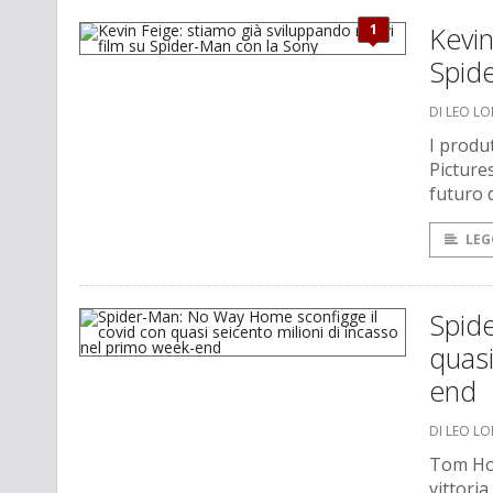
1
Kevin
Spid
DI LEO L
I produ
Picture
futuro 
LEG
Spid
quasi
end
DI LEO L
Tom Hol
vittoria