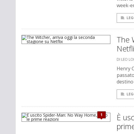
week-e
LEG
The W
Netfl
DI LEO L
Henry Ca
passato
destino 
LEG
1
È us
prime