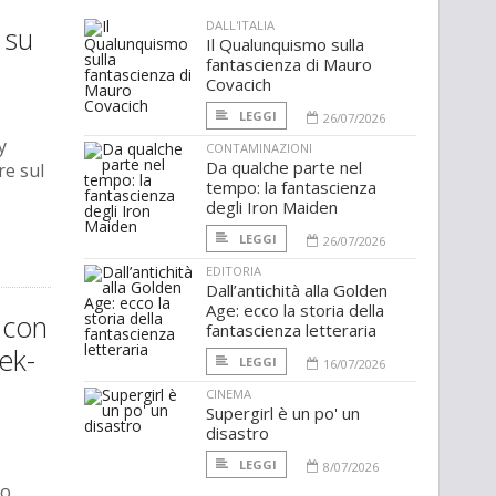
DALL'ITALIA
 su
Il Qualunquismo sulla
fantascienza di Mauro
Covacich
LEGGI
26/07/2026
y
CONTAMINAZIONI
Da qualche parte nel
re sul
tempo: la fantascienza
degli Iron Maiden
LEGGI
26/07/2026
EDITORIA
Dall’antichità alla Golden
Age: ecco la storia della
 con
fantascienza letteraria
ek-
LEGGI
16/07/2026
CINEMA
Supergirl è un po' un
disastro
LEGGI
8/07/2026
mo