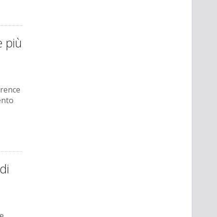
e più
orence
ento
di
te