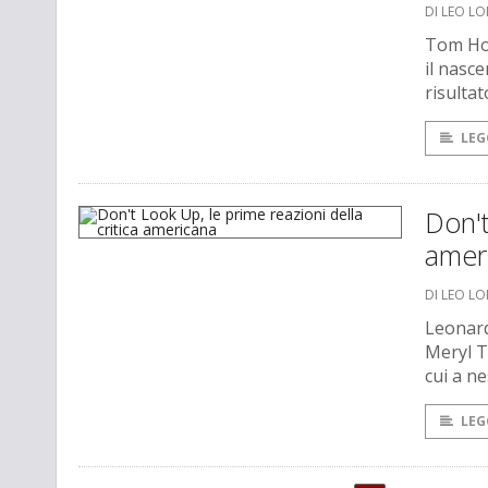
DI LEO L
Tom Hol
il nasce
risultat
LEG
Don't
amer
DI LEO L
Leonard
Meryl T
cui a n
LEG