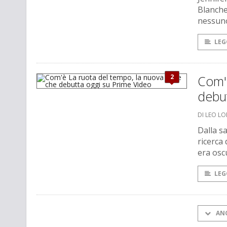
Blanchet
nessun
LEG
2
Com'è
debu
DI LEO L
Dalla s
ricerca
era osc
LEG
AN