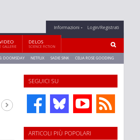
Informazioni
Login/Registrati
VIDEO
DELOS
E GALLERIE
SCIENCE FICTION
S: DOOMSDAY
NETFLIX
SADIE SINK
CELIA ROSE GOODING
SEGUICI SU
ARTICOLI PIÙ POPOLARI