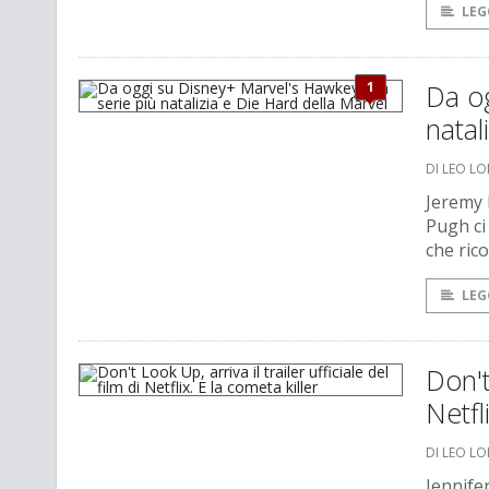
LEG
1
Da og
natal
DI LEO L
Jeremy 
Pugh ci
che rico
LEG
Don't
Netfl
DI LEO L
Jennife