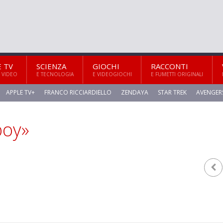
E TV
SCIENZA
GIOCHI
RACCONTI
 VIDEO
E TECNOLOGIA
E VIDEOGIOCHI
E FUMETTI ORIGINALI
APPLE TV+
FRANCO RICCIARDIELLO
ZENDAYA
STAR TREK
AVENGER
boy»