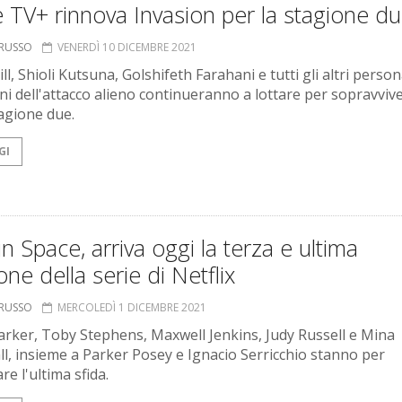
 TV+ rinnova Invasion per la stagione d
ORUSSO
VENERDÌ 10 DICEMBRE 2021
l, Shioli Kutsuna, Golshifeth Farahani e tutti gli altri perso
ni dell'attacco alieno continueranno a lottare per sopravviv
tagione due.
GI
in Space, arriva oggi la terza e ultima
one della serie di Netflix
ORUSSO
MERCOLEDÌ 1 DICEMBRE 2021
arker, Toby Stephens, Maxwell Jenkins, Judy Russell e Mina
l, insieme a Parker Posey e Ignacio Serricchio stanno per
re l'ultima sfida.