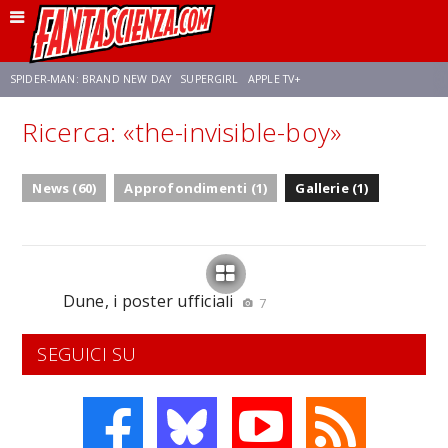
SPIDER-MAN: BRAND NEW DAY
SUPERGIRL
APPLE TV+
Ricerca: «the-invisible-boy»
FRANCO RICCIARDIELLO
ZENDAYA
STAR TREK
AVENGERS: DOOMSDAY
News (60)
Approfondimenti (1)
Gallerie (1)
NETFLIX
SADIE SINK
STAR TREK: STRANGE NEW WORLDS
Dune, i poster ufficiali
7
SEGUICI SU