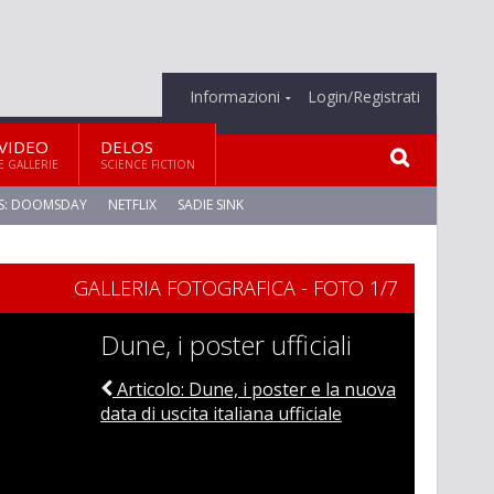
Informazioni
Login/Registrati
VIDEO
DELOS
E GALLERIE
SCIENCE FICTION
S: DOOMSDAY
NETFLIX
SADIE SINK
GALLERIA FOTOGRAFICA - FOTO 1/7
Dune, i poster ufficiali
Articolo: Dune, i poster e la nuova
data di uscita italiana ufficiale