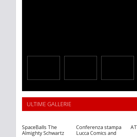
ULTIME GALLERIE
SpaceBalls The
Conferenza stampa
AT
Almighty Schwartz
Lucca Comics and