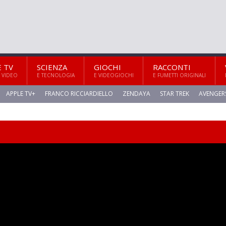
E TV
SCIENZA
GIOCHI
RACCONTI
 VIDEO
E TECNOLOGIA
E VIDEOGIOCHI
E FUMETTI ORIGINALI
APPLE TV+
FRANCO RICCIARDIELLO
ZENDAYA
STAR TREK
AVENGER