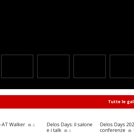
Tutte le gal
-AT Walker
Delos Days: il salone
Delos Days 2026
6
e i talk
conferenze
6