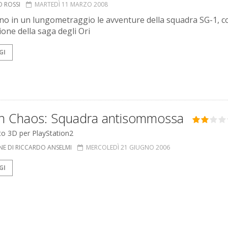
O ROSSI
MARTEDÌ 11 MARZO 2008
no in un lungometraggio le avventure della squadra SG-1, c
ione della saga degli Ori
GI
n Chaos: Squadra antisommossa
to 3D per PlayStation2
NE DI RICCARDO ANSELMI
MERCOLEDÌ 21 GIUGNO 2006
GI