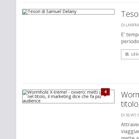
Teso
DI LANFR
E' temp
periodo
LEG
4
Wormh
titol
DI SILVIO
Attrave
viaggia
mette a