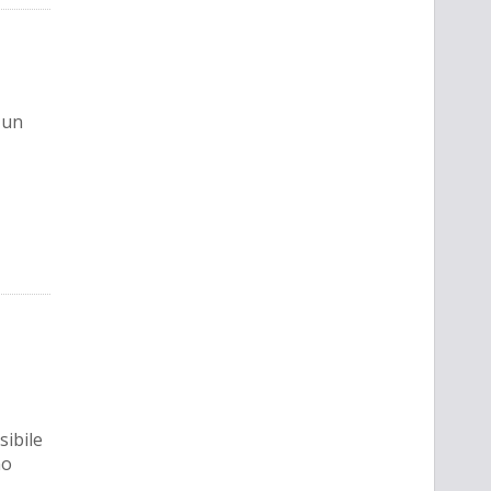
 un
sibile
no