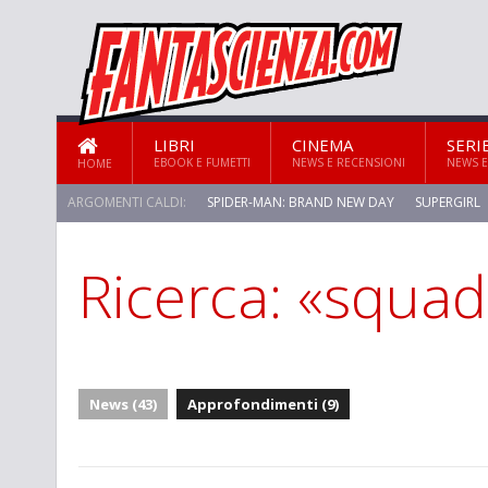
LIBRI
CINEMA
SERI
EBOOK E FUMETTI
NEWS E RECENSIONI
NEWS E
HOME
ARGOMENTI CALDI:
SPIDER-MAN: BRAND NEW DAY
SUPERGIRL
Ricerca: «squa
News (43)
Approfondimenti (9)