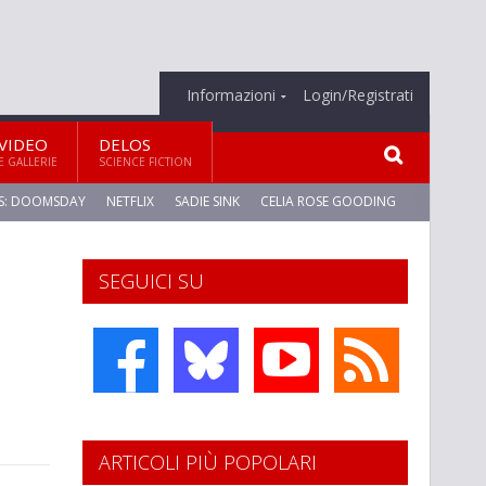
Informazioni
Login/Registrati
VIDEO
DELOS
E GALLERIE
SCIENCE FICTION
S: DOOMSDAY
NETFLIX
SADIE SINK
CELIA ROSE GOODING
SEGUICI SU
ARTICOLI PIÙ POPOLARI