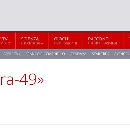
E TV
SCIENZA
GIOCHI
RACCONTI
 VIDEO
E TECNOLOGIA
E VIDEOGIOCHI
E FUMETTI ORIGINALI
APPLE TV+
FRANCO RICCIARDIELLO
ZENDAYA
STAR TREK
AVENGER
dra-49»