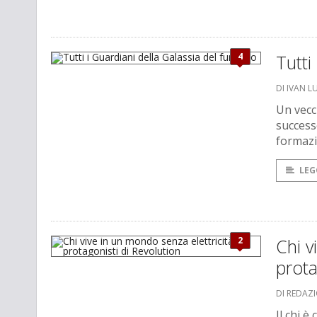
4
Tutti
DI IVAN L
Un vecc
success
formazio
LEG
2
Chi v
prota
DI REDAZ
Il chi è