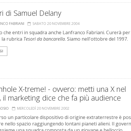
ri di Samuel Delany
ANCO FABRIANI
SABATO 20 NOVEMBRE 2004
o che entri in squadra anche Lanfranco Fabriani. Curerà per
 la rubrica
Tesori da bancarella
. Siamo nell'ottobre del 1997.
GI
ole X-treme! - ovvero: metti una X nel
o, il marketing dice che fa più audience
 SOSIO
MERCOLEDÌ 20 NOVEMBRE 2002
rso un particolare dispositivo di origine extraterrestre è pos
re nello spazio raggiungendo lontani pianeti alieni. Il gover
ssieme una squadra composta da un giovane e belloccio