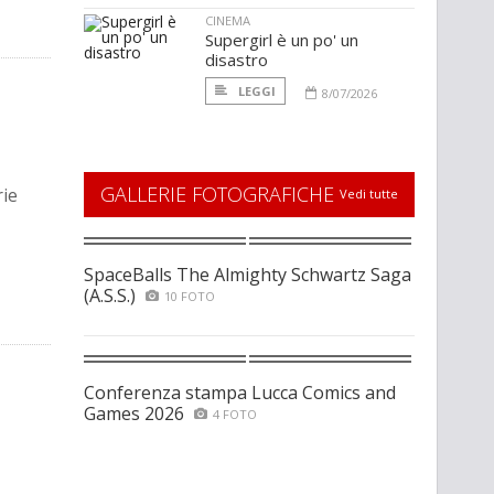
CINEMA
Supergirl è un po' un
disastro
LEGGI
8/07/2026
GALLERIE FOTOGRAFICHE
rie
Vedi tutte
SpaceBalls The Almighty Schwartz Saga
(A.S.S.)
10 FOTO
Conferenza stampa Lucca Comics and
Games 2026
4 FOTO