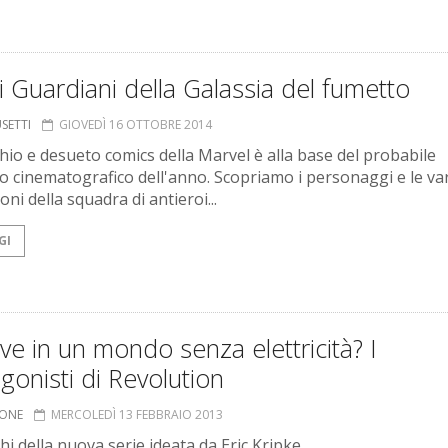
 i Guardiani della Galassia del fumetto
USETTI
GIOVEDÌ 16 OTTOBRE 2014
hio e desueto comics della Marvel è alla base del probabile
o cinematografico dell'anno. Scopriamo i personaggi e le va
ni della squadra di antieroi...
GI
ive in un mondo senza elettricità? I
gonisti di Revolution
IONE
MERCOLEDÌ 13 FEBBRAIO 2013
 chi della nuova serie ideata da Eric Kripke.