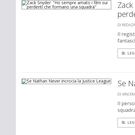
Zack 
perd
DI REDAZ
Il regis
fantasci
LEG
Se Na
DI VINCE
Il pers
squadra
LEG