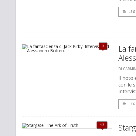
LEG
2
La fa
Ales
DI CARMI
Il noto
con le 
intervi
LEG
12
Starg