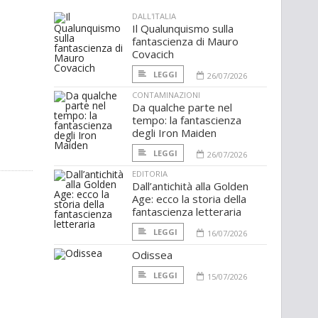
DALL'ITALIA
Il Qualunquismo sulla
fantascienza di Mauro
Covacich
LEGGI
26/07/2026
CONTAMINAZIONI
Da qualche parte nel
tempo: la fantascienza
degli Iron Maiden
LEGGI
26/07/2026
EDITORIA
Dall’antichità alla Golden
Age: ecco la storia della
fantascienza letteraria
LEGGI
16/07/2026
Odissea
LEGGI
15/07/2026