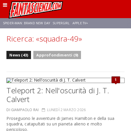
SPIDER-MAN: BRAND NEW DAY
SUPERGIRL
APPLE TV+
Ricerca: «squadra-49»
FRANCO RICCIARDIELLO
ZENDAYA
STAR TREK
AVENGERS: DOOMSDAY
News (43)
Approfondimenti (9)
NETFLIX
SADIE SINK
STAR TREK: STRANGE NEW WORLDS
1
Teleport 2: Nell'oscurità di J. T.
Calvert
DI GIAMPAOLO RAI
LUNEDÌ 2 MARZO 2026
Proseguono le avventure di James Hamilton e della sua
squadra, catapultati su un pianeta alieno e molto
pericoloso.