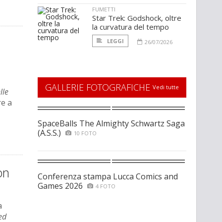
FUMETTI
Star Trek: Godshock, oltre
la curvatura del tempo
LEGGI
26/07/2026
GALLERIE FOTOGRAFICHE
Vedi tutte
lle
re a
SpaceBalls The Almighty Schwartz Saga
(A.S.S.)
10 FOTO
on
Conferenza stampa Lucca Comics and
Games 2026
4 FOTO
a
ed