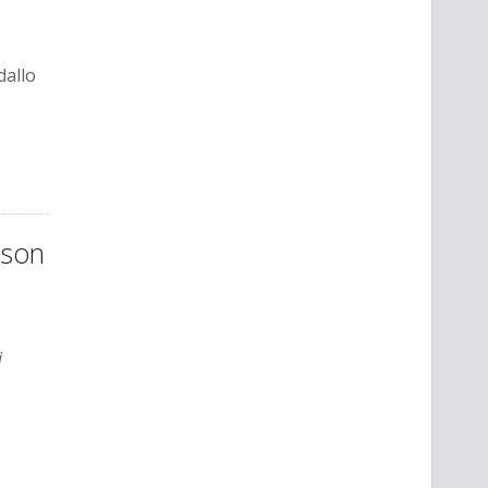
dallo
nson
i