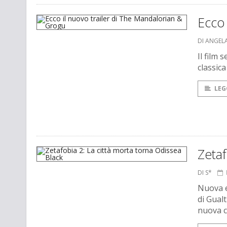
Ecco 
DI ANGEL
Il film 
classica
LEG
Zetaf
DI S*
Nuova 
di Gual
nuova c