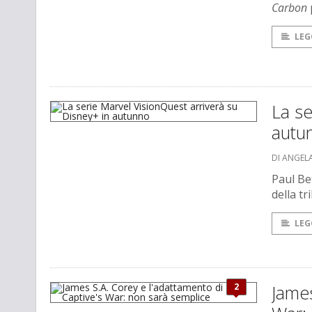
Carbon
LEG
La se
autu
DI ANGEL
Paul Be
della tr
LEG
2
James