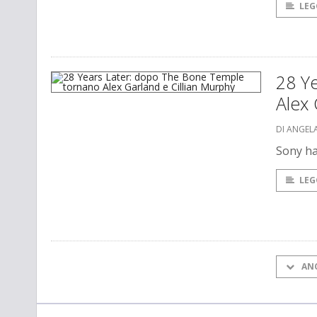
LEG
28 Y
Alex 
DI ANGEL
Sony ha
LEG
AN