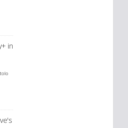
y+ in
tolo
ve's