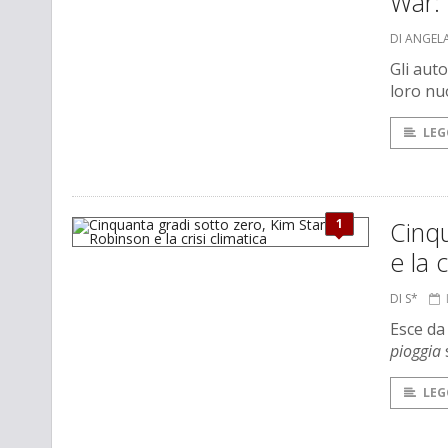
War:
DI ANGEL
Gli auto
loro nu
LEG
1
Cinqu
e la c
DI S*
Esce da
pioggia
s
LEG