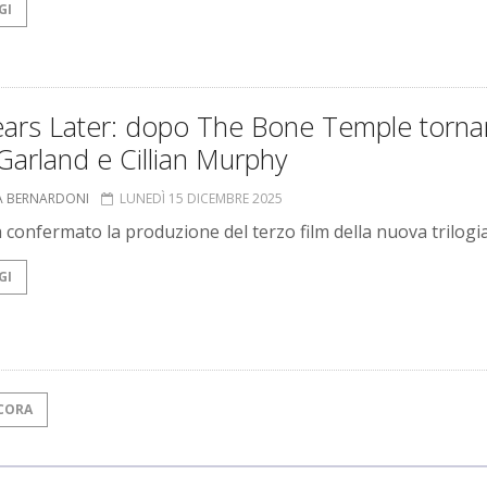
GI
ears Later: dopo The Bone Temple torn
Garland e Cillian Murphy
A BERNARDONI
LUNEDÌ 15 DICEMBRE 2025
 confermato la produzione del terzo film della nuova trilogi
GI
CORA