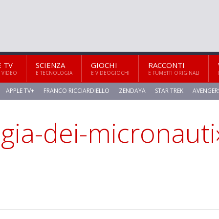
E TV
SCIENZA
GIOCHI
RACCONTI
 VIDEO
E TECNOLOGIA
E VIDEOGIOCHI
E FUMETTI ORIGINALI
APPLE TV+
FRANCO RICCIARDIELLO
ZENDAYA
STAR TREK
AVENGER
logia-dei-micronauti