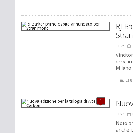
RJ Ba
Stra
DI S*
Vincito
ossa
, i
Milano 
LEG
1
Nuova
DI S*
Noto a
anche is