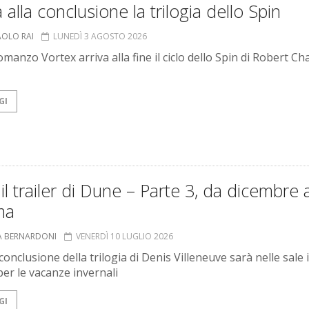
a alla conclusione la trilogia dello Spin
AOLO RAI
LUNEDÌ 3 AGOSTO 2026
omanzo Vortex arriva alla fine il ciclo dello Spin di Robert Ch
GI
il trailer di Dune – Parte 3, da dicembre a
ma
A BERNARDONI
VENERDÌ 10 LUGLIO 2026
conclusione della trilogia di Denis Villeneuve sarà nelle sale 
er le vacanze invernali
GI