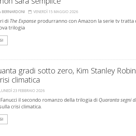
 non sarà semplice
A BERNARDONI
VENERDÌ 15 MAGGIO 2026
ri di
The Expanse
produrranno con Amazon la serie tv tratta 
ova trilogia
GI
anta gradi sotto zero, Kim Stanley Robi
risi climatica
LUNEDÌ 23 FEBBRAIO 2026
 Fanucci il secondo romanzo della trilogia di
Quaranta segni d
ulla crisi climatica.
GI