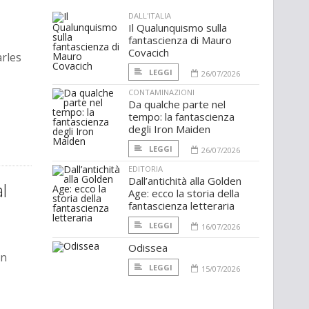
DALL'ITALIA
Il Qualunquismo sulla
fantascienza di Mauro
Covacich
arles
LEGGI
26/07/2026
CONTAMINAZIONI
Da qualche parte nel
tempo: la fantascienza
degli Iron Maiden
LEGGI
26/07/2026
EDITORIA
Dall’antichità alla Golden
l
Age: ecco la storia della
fantascienza letteraria
LEGGI
16/07/2026
Odissea
in
LEGGI
15/07/2026