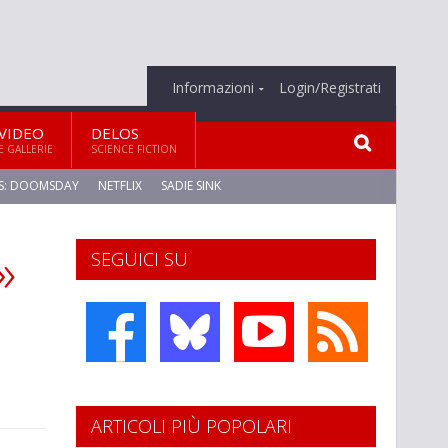
Informazioni
Login/Registrati
VIDEO
DELOS
E GALLERIE
SCIENCE FICTION
S: DOOMSDAY
NETFLIX
SADIE SINK
»
SEGUICI SU
ARTICOLI PIÙ POPOLARI