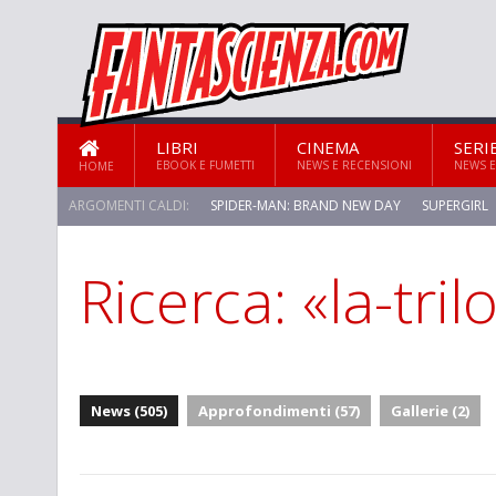
LIBRI
CINEMA
SERI
EBOOK E FUMETTI
NEWS E RECENSIONI
NEWS E
HOME
ARGOMENTI CALDI:
SPIDER-MAN: BRAND NEW DAY
SUPERGIRL
Ricerca: «la-tri
STAR TREK: STRANGE NEW WORLDS
News (505)
Approfondimenti (57)
Gallerie (2)