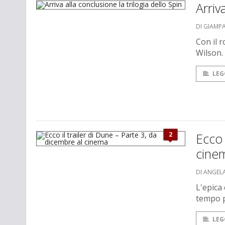
Arriv
DI GIAMP
Con il r
Wilson.
LEG
2
Ecco 
cine
DI ANGEL
L'epica 
tempo p
LEG