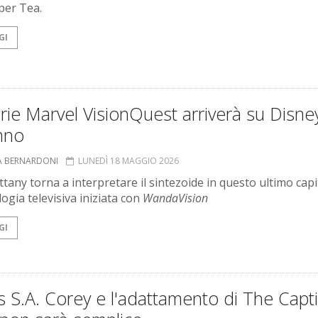
per Tea.
GI
rie Marvel VisionQuest arriverà su Disne
nno
A BERNARDONI
LUNEDÌ 18 MAGGIO 2026
ttany torna a interpretare il sintezoide in questo ultimo capi
ilogia televisiva iniziata con
WandaVision
GI
 S.A. Corey e l'adattamento di The Capti