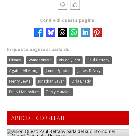
Condividi questa pagina:
In questa pagina si parla di:
Disney
WandaVision
VisionQuest
Paul Bettany
Agatha All Along
James Spader
James D'Arcy
Henry Lewis
Jonathan Sayer
Orla Brady
Emily Hampshire
Terry Matalas
ARTICOLI CORRELATI