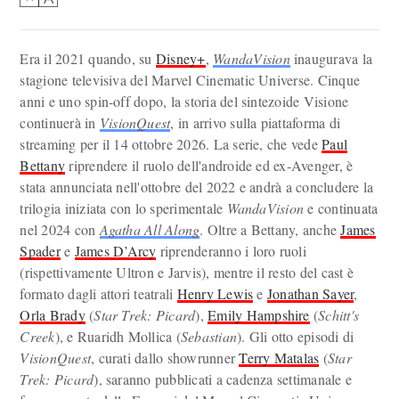
Era il 2021 quando, su
Disney+
,
WandaVision
inaugurava la
stagione televisiva del Marvel Cinematic Universe. Cinque
anni e uno spin-off dopo, la storia del sintezoide Visione
continuerà in
VisionQuest
, in arrivo sulla piattaforma di
streaming per il 14 ottobre 2026. La serie, che vede
Paul
Bettany
riprendere il ruolo dell'androide ed ex-Avenger, è
stata annunciata nell'ottobre del 2022 e andrà a concludere la
trilogia iniziata con lo sperimentale
WandaVision
e continuata
nel 2024 con
Agatha All Along
. Oltre a Bettany, anche
James
Spader
e
James D’Arcy
riprenderanno i loro ruoli
(rispettivamente Ultron e Jarvis), mentre il resto del cast è
formato dagli attori teatrali
Henry Lewis
e
Jonathan Sayer
,
Orla Brady
(
Star Trek: Picard
),
Emily Hampshire
(
Schitt's
Creek
), e Ruaridh Mollica (
Sebastian
). Gli otto episodi di
VisionQuest
, curati dallo showrunner
Terry Matalas
(
Star
Trek: Picard
), saranno pubblicati a cadenza settimanale e