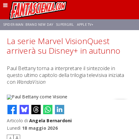
SPIDER-MAN: BRAND NEW DAY
SUPERGIRL
APPLE TV+
La serie Marvel VisionQuest
FRANCO RICCIARDIELLO
ZENDAYA
STAR TREK
AVENGERS: DOOMSDAY
arriverà su Disney+ in autunno
NETFLIX
SADIE SINK
CELIA ROSE GOODING
Paul Bettany torna a interpretare il sintezoide in
questo ultimo capitolo della trilogia televisiva iniziata
con
WandaVision
Articolo di
Angela Bernardoni
Paul Bettany come Visione
Lunedì
18 maggio 2026
A
A