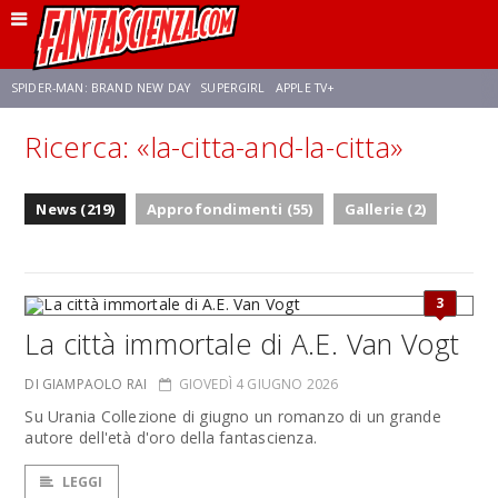
SPIDER-MAN: BRAND NEW DAY
SUPERGIRL
APPLE TV+
Ricerca: «la-citta-and-la-citta»
FRANCO RICCIARDIELLO
ZENDAYA
AVENGERS: DOOMSDAY
STAR TREK
News (219)
Approfondimenti (55)
Gallerie (2)
NETFLIX
SADIE SINK
STAR TREK: STRANGE NEW WORLDS
3
La città immortale di A.E. Van Vogt
DI GIAMPAOLO RAI
GIOVEDÌ 4 GIUGNO 2026
Su Urania Collezione di giugno un romanzo di un grande
autore dell'età d'oro della fantascienza.
LEGGI