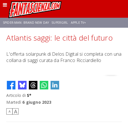
SPIDER-MAN: BRAND NEW DAY
SUPERGIRL
APPLE TV+
Atlantis saggi: le città del futuro
FRANCO RICCIARDIELLO
ZENDAYA
AVENGERS: DOOMSDAY
STAR TREK
L'offerta solarpunk di Delos Digital si completa con una
collana di saggi curata da Franco Ricciardiello
NETFLIX
SADIE SINK
CELIA ROSE GOODING
Articolo di
S*
Martedì
6 giugno 2023
A
A