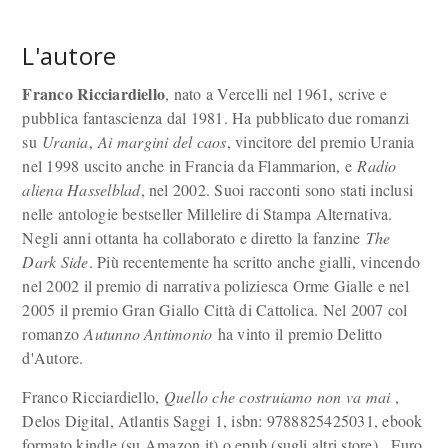
L'autore
Franco Ricciardiello
, nato a Vercelli nel 1961, scrive e
pubblica fantascienza dal 1981. Ha pubblicato due romanzi
su
Urania
,
Ai margini del caos
, vincitore del premio Urania
nel 1998 uscito anche in Francia da Flammarion, e
Radio
aliena Hasselblad
, nel 2002. Suoi racconti sono stati inclusi
nelle antologie bestseller Millelire di Stampa Alternativa.
Negli anni ottanta ha collaborato e diretto la fanzine
The
Dark Side
. Più recentemente ha scritto anche gialli, vincendo
nel 2002 il premio di narrativa poliziesca Orme Gialle e nel
2005 il premio Gran Giallo Città di Cattolica. Nel 2007 col
romanzo
Autunno Antimonio
ha vinto il premio Delitto
d'Autore.
Franco Ricciardiello,
Quello che costruiamo non va mai
,
Delos Digital, Atlantis Saggi 1, isbn: 9788825425031, ebook
formato kindle (su Amazon.it) o epub (sugli altri store) , Euro