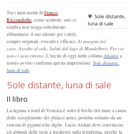
Tra i tanti meriti di
Franco
Sole distante,
Ricciardiello
, come scrittore, uno ci
luna di sale
sembra non venga sottolineato
abbastanza: il suo talento per i titoli,
sempre originali, evocativi, efficaci.
Ai margini del
caos
,
Assalto al sole
,
Saluti dal lago di Mandelbrot
,
Per voi
non ci sarà ritorno
. L'uscita di oggi nella collana
Atlantis
a
nostro avviso conferma questa impressione:
Sole distante,
luna di sale
.
Sole distante, luna di sale
Il libro
La laguna a nord di Venezia è sotto il livello del mare a causa
dello scioglimento dei ghiacci artici, protetta soltanto da un
sistema di gigantesche dighe. Lucio Aldani deve convincere
gli abitanti delle isole a trasferirsi sulla terraferma, perché la