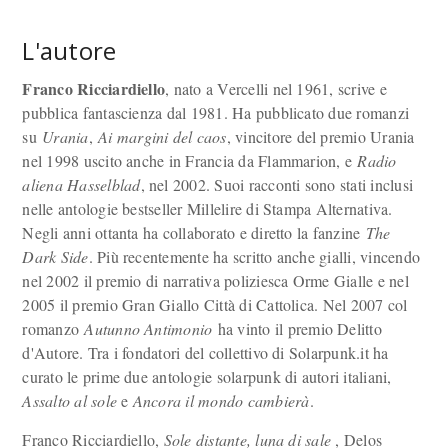
L'autore
Franco Ricciardiello
, nato a Vercelli nel 1961, scrive e
pubblica fantascienza dal 1981. Ha pubblicato due romanzi
su
Urania
,
Ai margini del caos
, vincitore del premio Urania
nel 1998 uscito anche in Francia da Flammarion, e
Radio
aliena Hasselblad
, nel 2002. Suoi racconti sono stati inclusi
nelle antologie bestseller Millelire di Stampa Alternativa.
Negli anni ottanta ha collaborato e diretto la fanzine
The
Dark Side
. Più recentemente ha scritto anche gialli, vincendo
nel 2002 il premio di narrativa poliziesca Orme Gialle e nel
2005 il premio Gran Giallo Città di Cattolica. Nel 2007 col
romanzo
Autunno Antimonio
ha vinto il premio Delitto
d'Autore. Tra i fondatori del collettivo di Solarpunk.it ha
curato le prime due antologie solarpunk di autori italiani,
Assalto al sole
e
Ancora il mondo cambierà
.
Franco Ricciardiello,
Sole distante, luna di sale
, Delos