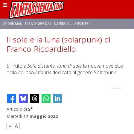
SPIDER-MAN: BRAND NEW DAY
SUPERGIRL
APPLE TV+
Il sole e la luna (solarpunk) di
FRANCO RICCIARDIELLO
ZENDAYA
STAR TREK
AVENGERS: DOOMSDAY
Franco Ricciardiello
NETFLIX
SADIE SINK
STAR TREK: STRANGE NEW WORLDS
Si intitola
Sole distante, luna di sale
la nuova novelette
nella collana
Atlantis
dedicata al genere Solarpunk.
Articolo di
S*
Martedì
17 maggio 2022
A
A