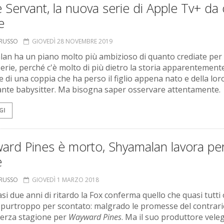
 Servant, la nuova serie di Apple Tv+ da 
e
ORUSSO
GIOVEDÌ 28 NOVEMBRE 2019
an ha un piano molto più ambizioso di quanto crediate per 
erie, perché c'è molto di più dietro la storia apparentement
e di una coppia che ha perso il figlio appena nato e della lor
ante babysitter. Ma bisogna saper osservare attentamente.
GI
ard Pines è morto, Shyamalan lavora pe
e
ORUSSO
GIOVEDÌ 1 MARZO 2018
si due anni di ritardo la Fox conferma quello che quasi tutti
purtroppo per scontato: malgrado le promesse del contrari
terza stagione per
Wayward Pines
. Ma il suo produttore vele