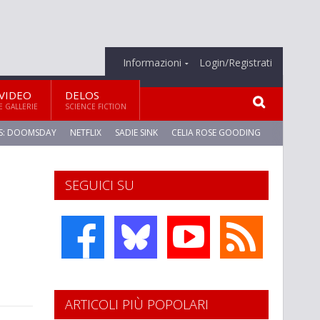
Informazioni
Login/Registrati
VIDEO
DELOS
E GALLERIE
SCIENCE FICTION
S: DOOMSDAY
NETFLIX
SADIE SINK
CELIA ROSE GOODING
SEGUICI SU
ARTICOLI PIÙ POPOLARI