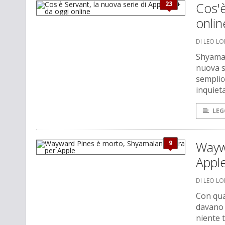
23
Cos'è
onlin
DI LEO L
Shyamal
nuova s
semplic
inquiet
LEG
9
Wayw
Appl
DI LEO L
Con qua
davano 
niente 