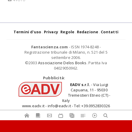
Termini d'uso
Privacy
Regole
Redazione
Contatti
Fantascienza.com
- ISSN 1974-8248 -
Registrazione tribunale di Milano, n. 521 del 5
settembre 2006.
©2003
Associazione Delos Books
. Partita Iva
04029050962.
Pubblicità:
EADV s.r.l.
- Via Luigi
Capuana, 11 - 95030
Tremestieri Etneo (CT) -
Italy
www.eadv.it - info@eadv.it - Tel: +39.0952830326