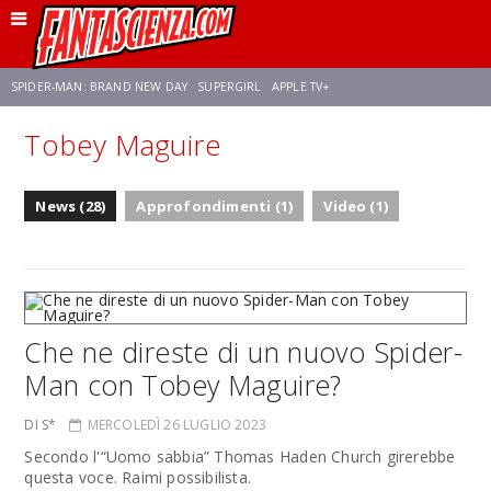
SPIDER-MAN: BRAND NEW DAY
SUPERGIRL
APPLE TV+
Tobey Maguire
FRANCO RICCIARDIELLO
ZENDAYA
STAR TREK
AVENGERS: DOOMSDAY
News (28)
Approfondimenti (1)
Video (1)
NETFLIX
SADIE SINK
CELIA ROSE GOODING
Che ne direste di un nuovo Spider-
Man con Tobey Maguire?
DI S*
MERCOLEDÌ 26 LUGLIO 2023
Secondo l'“Uomo sabbia” Thomas Haden Church girerebbe
questa voce. Raimi possibilista.