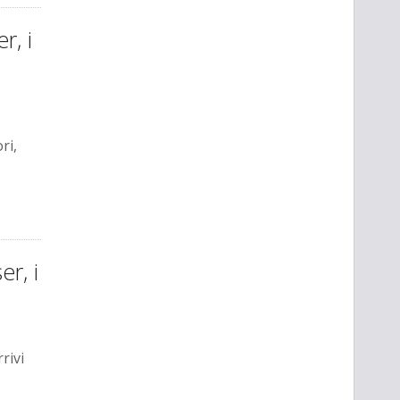
r, i
ri,
r, i
rivi