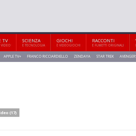
E TV
SCIENZA
GIOCHI
RACCONTI
 VIDEO
E TECNOLOGIA
E VIDEOGIOCHI
E FUMETTI ORIGINALI
APPLE TV+
FRANCO RICCIARDIELLO
ZENDAYA
STAR TREK
AVENGER
ideo (17)