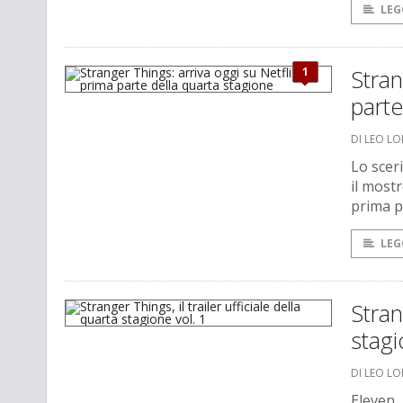
LEG
1
Stran
parte
DI LEO L
Lo sceri
il mostr
prima p
LEG
Stran
stagi
DI LEO L
Eleven, 