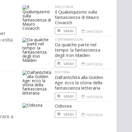
DALL'ITALIA
Il Qualunquismo sulla
fantascienza di Mauro
Covacich
LEGGI
26/07/2026
per
a volta
CONTAMINAZIONI
Da qualche parte nel
tempo: la fantascienza
degli Iron Maiden
LEGGI
26/07/2026
EDITORIA
Dall’antichità alla Golden
r
Age: ecco la storia della
fantascienza letteraria
LEGGI
16/07/2026
Odissea
LEGGI
15/07/2026
trare a