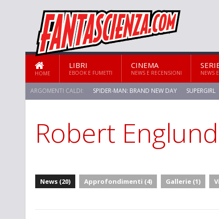
LIBRI
CINEMA
SERI
EBOOK E FUMETTI
NEWS E RECENSIONI
NEWS E
HOME
ARGOMENTI CALDI:
SPIDER-MAN: BRAND NEW DAY
SUPERGIRL
Robert Englund
STAR TREK: STRANGE NEW WORLDS
News (20)
Approfondimenti (4)
Gallerie (1)
V