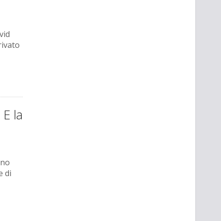
vid
rivato
 E la
nno
e di