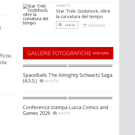
FUMETTI
Star Trek: Godshock, oltre
la curvatura del tempo
a
LEGGI
26/07/2026
GALLERIE FOTOGRAFICHE
Vedi tutte
icile,
ella
SpaceBalls The Almighty Schwartz Saga
(A.S.S.)
10 FOTO
Conferenza stampa Lucca Comics and
Games 2026
4 FOTO