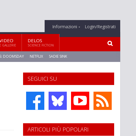
Informazioni
Login/Registrati
VIDEO
DELOS
E GALLERIE
SCIENCE FICTION
S: DOOMSDAY
NETFLIX
SADIE SINK
SEGUICI SU
ARTICOLI PIÙ POPOLARI