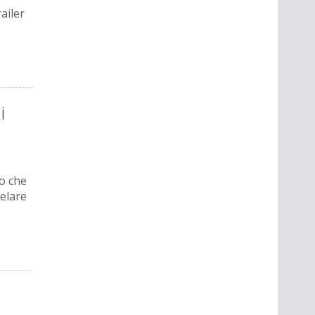
ailer
i
to che
velare