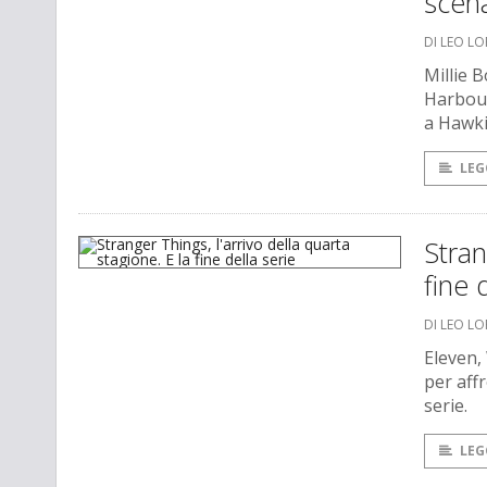
scena
DI LEO L
Millie 
Harbour
a Hawki
LEG
Stran
fine 
DI LEO L
Eleven,
per affr
serie.
LEG