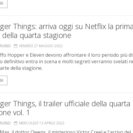
GI
ger Things: arriva oggi su Netflix la prim
 della quarta stagione
ORUSSO
VENERDÌ 27 MAGGIO 2022
ffo Hopper e Eleven devono affrontare il loro periodo più diff
o definitivo entra in scena e molti segreti verranno svelati n
arte della stagione.
GI
ger Things, il trailer ufficiale della quarta
one vol. 1
ORUSSO
MERCOLEDÌ 13 APRILE 2022
Max, il dottor Owens, il misterioso Victor Creel e l'arrivo del