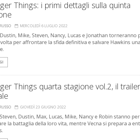
ger Things: i primi dettagli sulla quinta
ione
ORUSSO
MERCOLEDÌ 6 LUGLIO 2022
 Dustin, Mike, Steven, Nancy, Lucas e Jonathan torneranno 
 volta per affrontare la sfida definitiva e salvare Hawkins un
e.
GI
ger Things quarta stagione vol.2, il traile
ale
ORUSSO
GIOVEDÌ 23 GIUGNO 2022
 Steven, Dustin, Max, Lucas, Mike, Nancy e Robin stanno per
re la battaglia della loro vita, mentre Vecna si prepara a en
s.