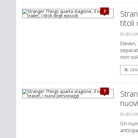
2
Stran
titoli
DI LEO L
Eleven,
separat
non sol
LEG
7
Stran
nuov
DI LEO L
Un nuov
anticip