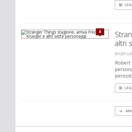
LEG
8
Stran
altri
DI LEO L
Robert 
persona
pericolo
LEG
AN