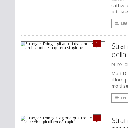
cattivo 
ufficial
LEG
1
Stran
della
DI LEO L
Matt Du
il loro
molti se
LEG
1
Stran