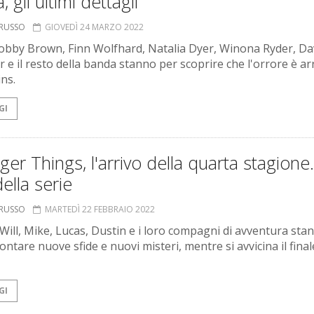
, gli ultimi dettagli
ORUSSO
GIOVEDÌ 24 MARZO 2022
Bobby Brown, Finn Wolfhard, Natalia Dyer, Winona Ryder, Da
 e il resto della banda stanno per scoprire che l'orrore è ar
ns.
GI
ger Things, l'arrivo della quarta stagione.
della serie
ORUSSO
MARTEDÌ 22 FEBBRAIO 2022
 Will, Mike, Lucas, Dustin e i loro compagni di avventura sta
ontare nuove sfide e nuovi misteri, mentre si avvicina il final
GI