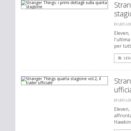
Stran
stag
DI LEO L
Eleven,
l'ultima
per tutt
LEG
Stran
uffici
DI LEO L
Eleven,
affronta
Hawkin