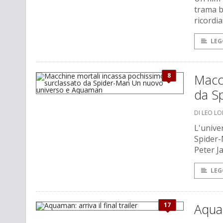
trama b
ricordi
LEG
8
Macch
da S
DI LEO L
L'univer
Spider-
Peter J
LEG
17
Aquam