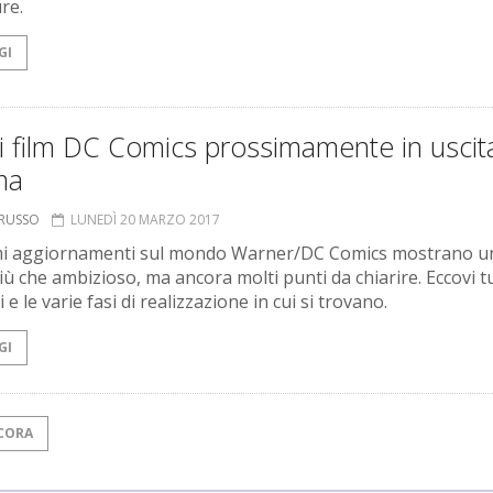
re.
GI
 i film DC Comics prossimamente in uscita
ma
ORUSSO
LUNEDÌ 20 MARZO 2017
imi aggiornamenti sul mondo Warner/DC Comics mostrano u
ù che ambizioso, ma ancora molti punti da chiarire. Eccovi tut
 e le varie fasi di realizzazione in cui si trovano.
GI
CORA