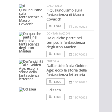
DALL'ITALIA
Il Qualunquismo sulla
fantascienza di Mauro
Covacich
LEGGI
26/07/2026
CONTAMINAZIONI
Da qualche parte nel
tempo: la fantascienza
degli Iron Maiden
LEGGI
26/07/2026
EDITORIA
Dall’antichità alla Golden
Age: ecco la storia della
fantascienza letteraria
LEGGI
16/07/2026
Odissea
LEGGI
15/07/2026