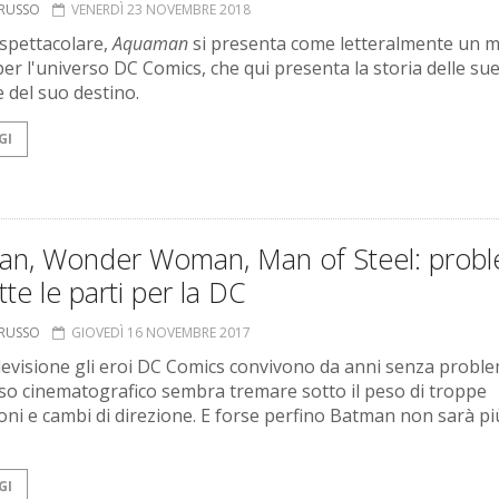
ORUSSO
VENERDÌ 23 NOVEMBRE 2018
 spettacolare,
Aquaman
si presenta come letteralmente un 
er l'universo DC Comics, che qui presenta la storia delle su
e del suo destino.
GI
an, Wonder Woman, Man of Steel: probl
tte le parti per la DC
ORUSSO
GIOVEDÌ 16 NOVEMBRE 2017
elevisione gli eroi DC Comics convivono da anni senza proble
rso cinematografico sembra tremare sotto il peso di troppe
ioni e cambi di direzione. E forse perfino Batman non sarà pi
GI