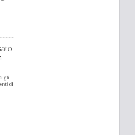
sato
n
i gli
nti di