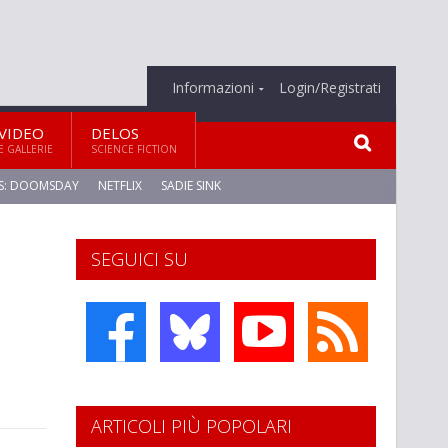
Informazioni
Login/Registrati
VIDEO
DELOS
E GALLERIE
SCIENCE FICTION
S: DOOMSDAY
NETFLIX
SADIE SINK
SEGUICI SU
ARTICOLI PIÙ POPOLARI