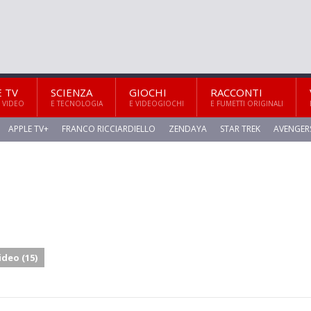
E TV
SCIENZA
GIOCHI
RACCONTI
 VIDEO
E TECNOLOGIA
E VIDEOGIOCHI
E FUMETTI ORIGINALI
APPLE TV+
FRANCO RICCIARDIELLO
ZENDAYA
STAR TREK
AVENGER
ideo (15)