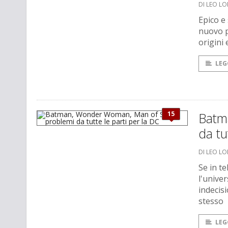
DI LEO L
Epico e
nuovo p
origini 
LEG
15
Batm
da tu
DI LEO L
Se in t
l'unive
indecis
stesso
LEG