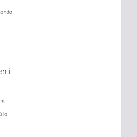
mondo
e
emi
mi,
ù lo