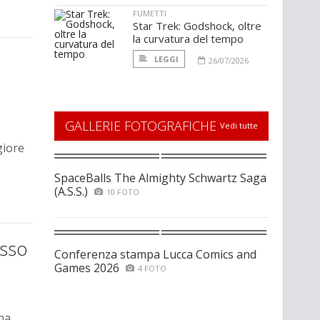
FUMETTI
Star Trek: Godshock, oltre
la curvatura del tempo
LEGGI
26/07/2026
GALLERIE FOTOGRAFICHE
Vedi tutte
giore
SpaceBalls The Almighty Schwartz Saga
(A.S.S.)
10 FOTO
esso
Conferenza stampa Lucca Comics and
Games 2026
4 FOTO
una