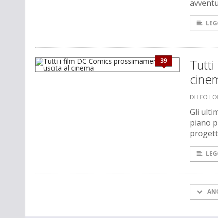
avventu
LEG
39
Tutti
cine
DI LEO L
Gli ult
piano pi
progetti
LEG
AN