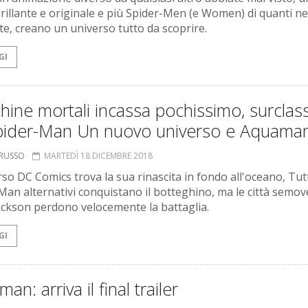
rillante e originale e più Spider-Men (e Women) di quanti ne
ate, creano un universo tutto da scoprire.
GI
ine mortali incassa pochissimo, surclas
pider-Man Un nuovo universo e Aquama
ORUSSO
MARTEDÌ 18 DICEMBRE 2018
so DC Comics trova la sua rinascita in fondo all'oceano, Tutt
Man alternativi conquistano il botteghino, ma le città semove
ackson perdono velocemente la battaglia.
GI
an: arriva il final trailer