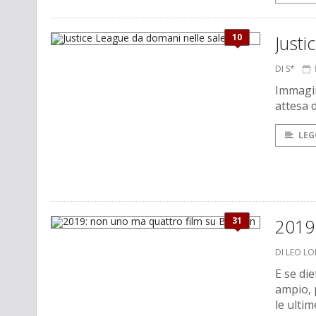
10
Justi
DI S*
Immagin
attesa 
LEG
31
2019
DI LEO L
E se die
ampio, 
le ultim