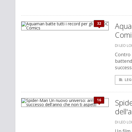
32
Aquam
Comi
DI LEO L
Contro 
battend
success
LEG
16
Spide
dell'
DI LEO L
Un film