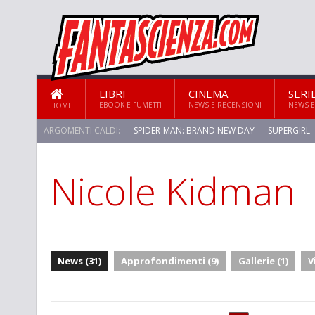
LIBRI
CINEMA
SERI
EBOOK E FUMETTI
NEWS E RECENSIONI
NEWS E
HOME
ARGOMENTI CALDI:
SPIDER-MAN: BRAND NEW DAY
SUPERGIRL
Nicole Kidman
STAR TREK: STRANGE NEW WORLDS
News (31)
Approfondimenti (9)
Gallerie (1)
V