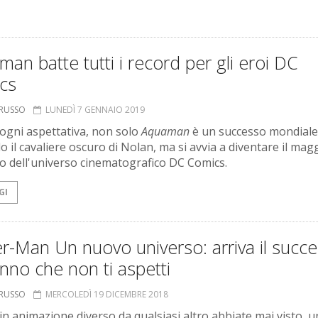
an batte tutti i record per gli eroi DC
cs
ORUSSO
LUNEDÌ 7 GENNAIO 2019
ogni aspettativa, non solo
Aquaman
è un successo mondiale
o il cavaliere oscuro di Nolan, ma si avvia a diventare il mag
o dell'universo cinematografico DC Comics.
GI
r-Man Un nuovo universo: arriva il succ
anno che non ti aspetti
ORUSSO
MERCOLEDÌ 19 DICEMBRE 2018
 in animazione diverso da qualsiasi altro abbiate mai visto, 