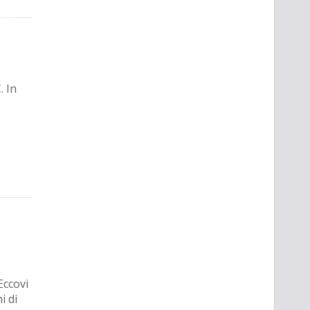
. In
Eccovi
i di