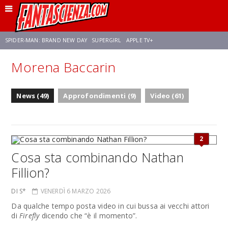
SPIDER-MAN: BRAND NEW DAY
SUPERGIRL
APPLE TV+
Morena Baccarin
FRANCO RICCIARDIELLO
ZENDAYA
STAR TREK
AVENGERS: DOOMSDAY
News (49)
Approfondimenti (9)
Video (61)
NETFLIX
SADIE SINK
STAR TREK: STRANGE NEW WORLDS
2
Cosa sta combinando Nathan
Fillion?
DI S*
VENERDÌ 6 MARZO 2026
Da qualche tempo posta video in cui bussa ai vecchi attori
di
Firefly
dicendo che “è il momento”.