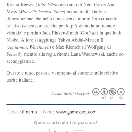
Keanu Reeves (
John Wick
) nel ruolo di Neo, Carrie Ann
Moss (
Marvel's Jessica Jones
) in quello di Trinity a
dimostrazione che nella fantascienza morire è un concetto
relativo (senza contare che per lo più siamo in un mondo
virtuale) e perfino Jada Pinkett-Smith (
Gotham
) in quello di
Niobe. A loro si aggiunge Yahya Abdul-Mateen II
(
Aquaman
,
Watchmen
) e Max Riemelt (il Wolfgang di
Sense8
), mentre alla regia ritorna Lana Wachowski, anche co-
sceneggiatrice.
Questo è tutto, per ora, vi terremo al corrente sulle relative
uscite italiane.
Alcuni diritti riservati
Canale:
Cinema
Fonte:
www.gamespot.com
Questo articolo ti è piaciuto?