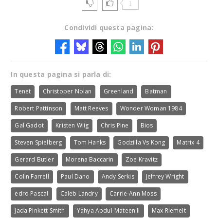
1
Condividi questa pagina:
In questa pagina si parla di:
Tenet
Christoper Nolan
Greenland
Batman
Robert Pattinson
Matt Reeves
Wonder Woman 1984
Gal Gadot
Kristen Wiig
Chris Pine
Bios
Steven Spielberg
Tom Hanks
Godzilla Vs Kong
Matrix 4
Gerard Butler
Morena Baccarin
Zoe Kravitz
Colin Farrell
Paul Dano
Andy Serkis
Jeffrey Wright
edro Pascal
Caleb Landry
Carrie-Ann Moss
Jada Pinkett Smith
Yahya Abdul-Mateen II
Max Riemelt