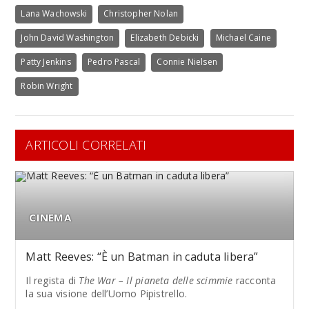
Lana Wachowski
Christopher Nolan
John David Washington
Elizabeth Debicki
Michael Caine
Patty Jenkins
Pedro Pascal
Connie Nielsen
Robin Wright
ARTICOLI CORRELATI
CINEMA
Matt Reeves: “È un Batman in caduta libera”
Il regista di
The War – Il pianeta delle scimmie
racconta
la sua visione dell’Uomo Pipistrello.