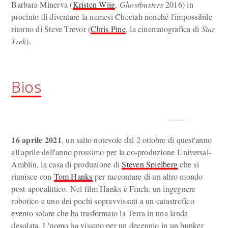
Barbara Minerva (
Kristen Wiig
,
Ghostbusters
2016) in
procinto di diventare la nemesi Cheetah nonché l'impossibile
ritorno di Steve Trevor (
Chris Pine
, la cinematografica di
Star
Trek
).
Bios
16 aprile 2021
, un salto notevole dal 2 ottobre di quest'anno
all'aprile dell'anno prossimo per la co-produzione Universal-
Amblin, la casa di produzione di
Steven Spielberg
che si
riunisce con
Tom Hanks
per raccontare di un altro mondo
post-apocalittico. Nel film Hanks è Finch, un ingegnere
robotico e uno dei pochi sopravvissuti a un catastrofico
evento solare che ha trasformato la Terra in una landa
desolata. L'uomo ha vissuto per un decennio in un bunker