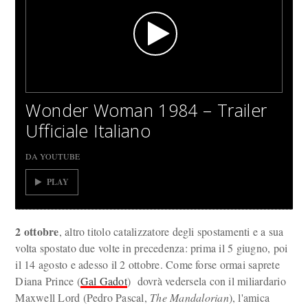
Wonder Woman 1984 – Trailer
Ufficiale Italiano
DA YOUTUBE
PLAY
2 ottobre
, altro titolo catalizzatore degli spostamenti e a sua
volta spostato due volte in precedenza: prima il 5 giugno, poi
il 14 agosto e adesso il 2 ottobre. Come forse ormai saprete
Diana Prince (
Gal Gadot
) dovrà vedersela con il miliardario
Maxwell Lord (Pedro Pascal,
The Mandalorian
), l'amica