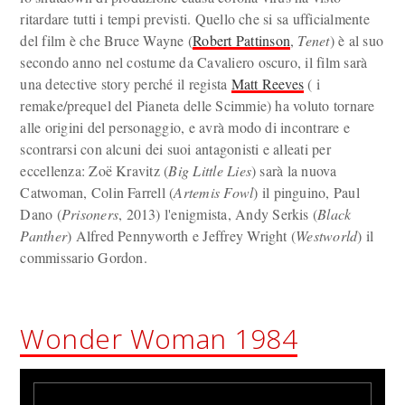
ritardare tutti i tempi previsti. Quello che si sa ufficialmente
del film è che Bruce Wayne (
Robert Pattinson
,
Tenet
) è al suo
secondo anno nel costume da Cavaliero oscuro, il film sarà
una detective story perché il regista
Matt Reeves
( i
remake/prequel del Pianeta delle Scimmie) ha voluto tornare
alle origini del personaggio, e avrà modo di incontrare e
scontrarsi con alcuni dei suoi antagonisti e alleati per
eccellenza: Zoë Kravitz (
Big Little Lies
) sarà la nuova
Catwoman, Colin Farrell (
Artemis Fowl
) il pinguino, Paul
Dano (
Prisoners
, 2013) l'enigmista, Andy Serkis (
Black
Panther
) Alfred Pennyworth e Jeffrey Wright (
Westworld
) il
commissario Gordon.
Wonder Woman 1984