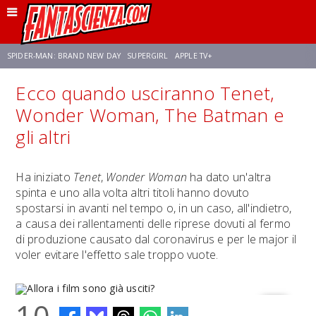
SPIDER-MAN: BRAND NEW DAY
SUPERGIRL
APPLE TV+
Ecco quando usciranno Tenet,
FRANCO RICCIARDIELLO
ZENDAYA
STAR TREK
AVENGERS: DOOMSDAY
Wonder Woman, The Batman e
gli altri
NETFLIX
SADIE SINK
CELIA ROSE GOODING
Ha iniziato
Tenet
,
Wonder Woman
ha dato un'altra
spinta e uno alla volta altri titoli hanno dovuto
spostarsi in avanti nel tempo o, in un caso, all'indietro,
a causa dei rallentamenti delle riprese dovuti al fermo
di produzione causato dal coronavirus e per le major il
voler evitare l'effetto sale troppo vuote.