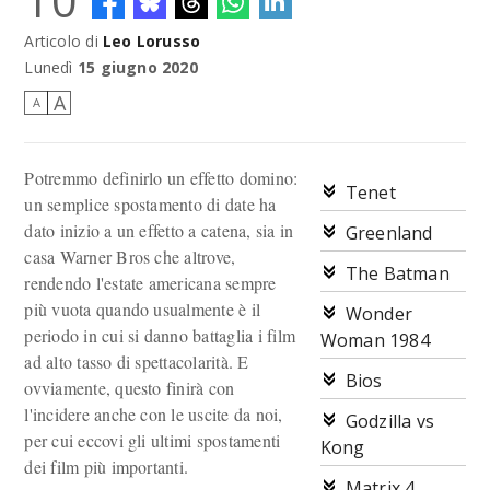
10
Articolo di
Leo Lorusso
Allora i film sono già usciti?
Lunedì
15 giugno 2020
A
A
Potremmo definirlo un effetto domino:
Tenet
un semplice spostamento di date ha
dato inizio a un effetto a catena, sia in
Greenland
casa Warner Bros che altrove,
The Batman
rendendo l'estate americana sempre
più vuota quando usualmente è il
Wonder
periodo in cui si danno battaglia i film
Woman 1984
ad alto tasso di spettacolarità. E
Bios
ovviamente, questo finirà con
l'incidere anche con le uscite da noi,
Godzilla vs
per cui eccovi gli ultimi spostamenti
Kong
dei film più importanti.
Matrix 4