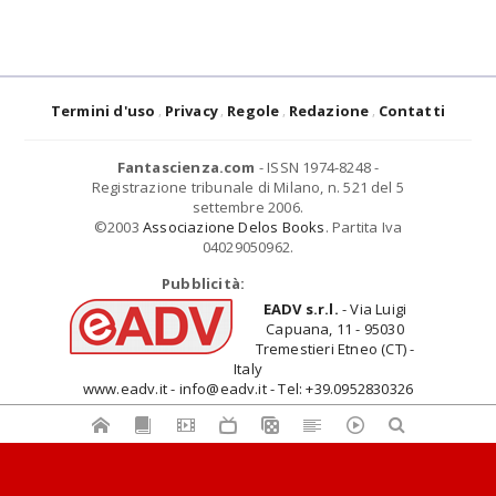
Termini d'uso
Privacy
Regole
Redazione
Contatti
Fantascienza.com
- ISSN 1974-8248 -
Registrazione tribunale di Milano, n. 521 del 5
settembre 2006.
©2003
Associazione Delos Books
. Partita Iva
04029050962.
Pubblicità:
EADV s.r.l.
- Via Luigi
Capuana, 11 - 95030
Tremestieri Etneo (CT) -
Italy
www.eadv.it - info@eadv.it - Tel: +39.0952830326