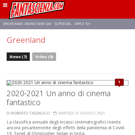
SPIDER-MAN: BRAND NEW DAY
SUPERGIRL
APPLE TV+
Greenland
FRANCO RICCIARDIELLO
ZENDAYA
STAR TREK
AVENGERS: DOOMSDAY
News (7)
Video (8)
NETFLIX
SADIE SINK
CELIA ROSE GOODING
1
2020-2021 Un anno di cinema
fantastico
DI ROBERTO TADDEUCCI
MARTEDÌ 31 AGOSTO 2021
La classifica annuale degli incassi cinematografici risente
ancora pesantemente degli effetti della pandemia di Covid-
19. Tenet di Christopher Nolan in testa.