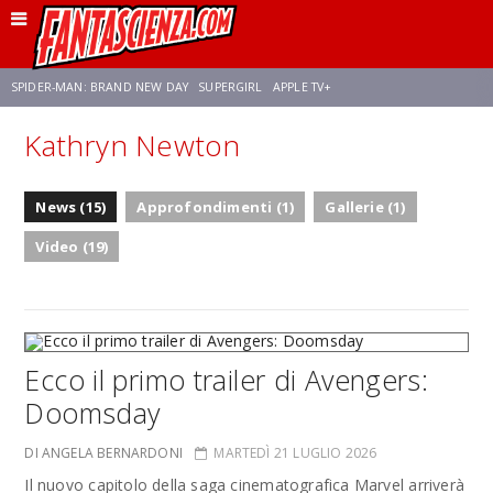
SPIDER-MAN: BRAND NEW DAY
SUPERGIRL
APPLE TV+
Kathryn Newton
FRANCO RICCIARDIELLO
ZENDAYA
STAR TREK
AVENGERS: DOOMSDAY
News (15)
Approfondimenti (1)
Gallerie (1)
NETFLIX
SADIE SINK
STAR TREK: STRANGE NEW WORLDS
Video (19)
Ecco il primo trailer di Avengers:
Doomsday
DI ANGELA BERNARDONI
MARTEDÌ 21 LUGLIO 2026
Il nuovo capitolo della saga cinematografica Marvel arriverà