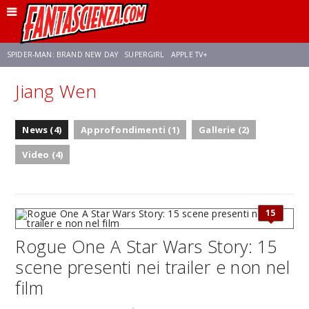
SPIDER-MAN: BRAND NEW DAY
SUPERGIRL
APPLE TV+
Jiang Wen
FRANCO RICCIARDIELLO
ZENDAYA
STAR TREK
AVENGERS: DOOMSDAY
News (4)
Approfondimenti (1)
Gallerie (2)
NETFLIX
SADIE SINK
STAR TREK: STRANGE NEW WORLDS
Video (4)
15
Rogue One A Star Wars Story: 15
scene presenti nei trailer e non nel
film