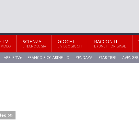
E TV
SCIENZA
GIOCHI
RACCONTI
 VIDEO
E TECNOLOGIA
E VIDEOGIOCHI
E FUMETTI ORIGINALI
APPLE TV+
FRANCO RICCIARDIELLO
ZENDAYA
STAR TREK
AVENGER
deo (4)