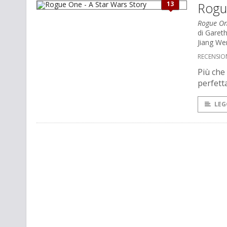
13
Rogu
Rogue On
di Garet
Jiang We
RECENSIO
Più che
perfett
LEG