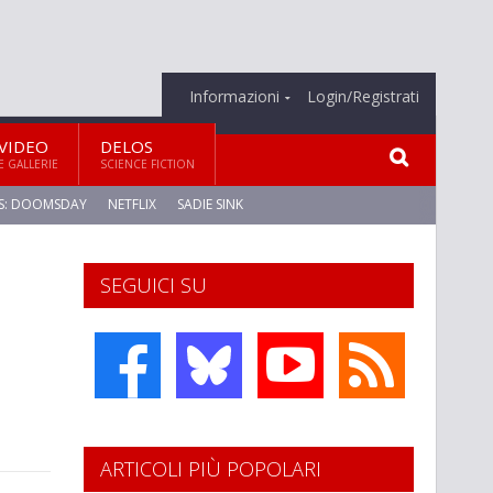
Informazioni
Login/Registrati
VIDEO
DELOS
E GALLERIE
SCIENCE FICTION
S: DOOMSDAY
NETFLIX
SADIE SINK
SEGUICI SU
ARTICOLI PIÙ POPOLARI