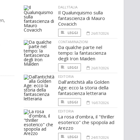
DALL'ITALIA
Il Qualunquismo sulla
fantascienza di Mauro
en,
Covacich
LEGGI
26/07/2026
CONTAMINAZIONI
e
Da qualche parte nel
tempo: la fantascienza
degli Iron Maiden
LEGGI
26/07/2026
EDITORIA
Dall’antichità alla Golden
Age: ecco la storia della
fantascienza letteraria
LEGGI
16/07/2026
EDITORIA
La rosa d'ombra, il "thriller
esoterico" che spopola ad
Arezzo
LEGGI
24/07/2026