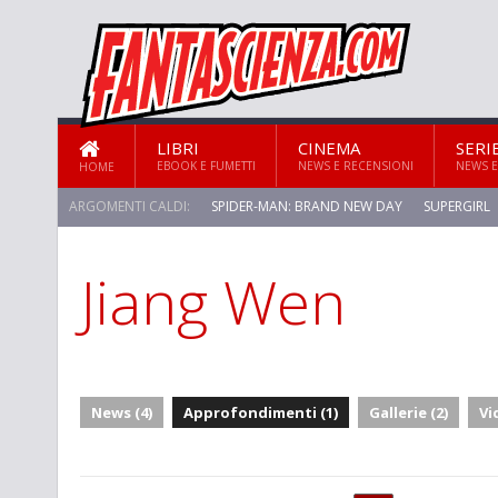
LIBRI
CINEMA
SERI
EBOOK E FUMETTI
NEWS E RECENSIONI
NEWS E
HOME
ARGOMENTI CALDI:
SPIDER-MAN: BRAND NEW DAY
SUPERGIRL
Jiang Wen
STAR TREK: STRANGE NEW WORLDS
News (4)
Approfondimenti (1)
Gallerie (2)
Vi