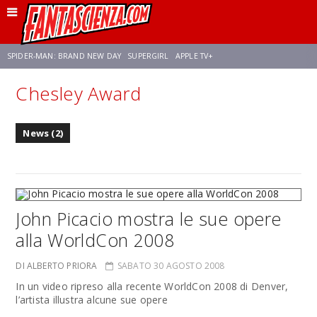
SPIDER-MAN: BRAND NEW DAY
SUPERGIRL
APPLE TV+
Chesley Award
FRANCO RICCIARDIELLO
ZENDAYA
STAR TREK
AVENGERS: DOOMSDAY
News (2)
NETFLIX
SADIE SINK
STAR TREK: STRANGE NEW WORLDS
John Picacio mostra le sue opere
alla WorldCon 2008
DI ALBERTO PRIORA
SABATO 30 AGOSTO 2008
In un video ripreso alla recente WorldCon 2008 di Denver,
l’artista illustra alcune sue opere