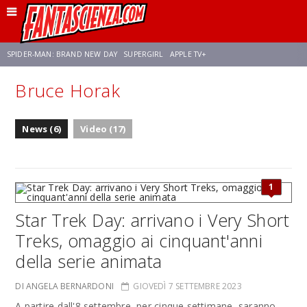
SPIDER-MAN: BRAND NEW DAY
SUPERGIRL
APPLE TV+
Bruce Horak
FRANCO RICCIARDIELLO
ZENDAYA
STAR TREK
AVENGERS: DOOMSDAY
News (6)
Video (17)
NETFLIX
SADIE SINK
STAR TREK: STRANGE NEW WORLDS
1
Star Trek Day: arrivano i Very Short
Treks, omaggio ai cinquant'anni
della serie animata
DI ANGELA BERNARDONI
GIOVEDÌ 7 SETTEMBRE 2023
A partire dall'8 settembre, per cinque settimane, saranno