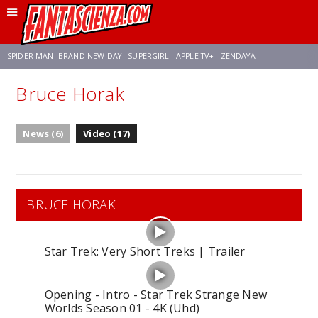
SPIDER-MAN: BRAND NEW DAY
SUPERGIRL
APPLE TV+
ZENDAYA
Bruce Horak
FRANCO RICCIARDIELLO
AVENGERS: DOOMSDAY
STAR TREK
NETFLIX
News (6)
Video (17)
SADIE SINK
STAR TREK: STRANGE NEW WORLDS
BRUCE HORAK
Star Trek: Very Short Treks | Trailer
Opening - Intro - Star Trek Strange New
Worlds Season 01 - 4K (Uhd)