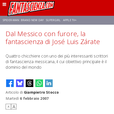
SPIDER-MAN: BRAND NEW DAY
SUPERGIRL
APPLE TV+
Dal Messico con furore, la
FRANCO RICCIARDIELLO
ZENDAYA
STAR TREK
AVENGERS: DOOMSDAY
fantascienza di José Luis Zárate
NETFLIX
SADIE SINK
STAR TREK: STRANGE NEW WORLDS
Quattro chicchiere con uno dei più interessanti scrittori
di fantascienza messicana, il cui obiettivo principale è il
dominio del mondo
Articolo di
Giampietro Stocco
Martedì
6 febbraio 2007
A
A