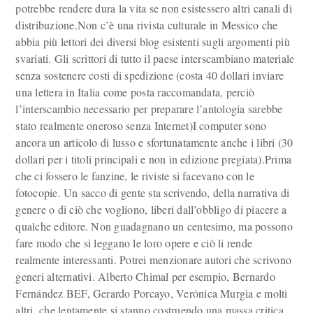
potrebbe rendere dura la vita se non esistessero altri canali di
distribuzione.Non c’è una rivista culturale in Messico che
abbia più lettori dei diversi blog esistenti sugli argomenti più
svariati. Gli scrittori di tutto il paese interscambiano materiale
senza sostenere costi di spedizione (costa 40 dollari inviare
una lettera in Italia come posta raccomandata, perciò
l’interscambio necessario per preparare l’antologia sarebbe
stato realmente oneroso senza Internet)I computer sono
ancora un articolo di lusso e sfortunatamente anche i libri (30
dollari per i titoli principali e non in edizione pregiata).Prima
che ci fossero le fanzine, le riviste si facevano con le
fotocopie. Un sacco di gente sta scrivendo, della narrativa di
genere o di ciò che vogliono, liberi dall’obbligo di piacere a
qualche editore. Non guadagnano un centesimo, ma possono
fare modo che si leggano le loro opere e ciò li rende
realmente interessanti. Potrei menzionare autori che scrivono
generi alternativi. Alberto Chimal per esempio, Bernardo
Fernández BEF, Gerardo Porcayo, Verónica Murgia e molti
altri, che lentamente si stanno costruendo una massa critica