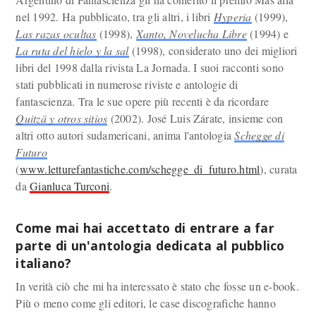
nel 1992. Ha pubblicato, tra gli altri, i libri
Hyperia
(1999),
Las razas ocultas
(1998),
Xanto, Novelucha Libre
(1994) e
La ruta del hielo y la sal
(1998), considerato uno dei migliori
libri del 1998 dalla rivista La Jornada. I suoi racconti sono
stati pubblicati in numerose riviste e antologie di
fantascienza. Tra le sue opere più recenti è da ricordare
Quitzä y otros sitios
(2002). José Luis Zárate, insieme con
altri otto autori sudamericani, anima l'antologia
Schegge di
Futuro
(
www.letturefantastiche.com/schegge_di_futuro.html
), curata
da
Gianluca Turconi
.
Come mai hai accettato di entrare a far
parte di un'antologia dedicata al pubblico
italiano?
In verità ciò che mi ha interessato è stato che fosse un e-book.
Più o meno come gli editori, le case discografiche hanno