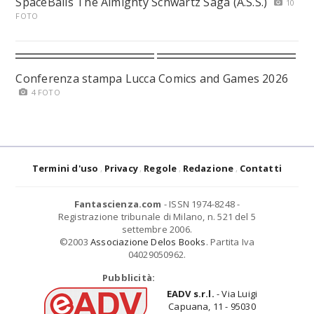
SpaceBalls The Almighty Schwartz Saga (A.S.S.)
10
FOTO
Conferenza stampa Lucca Comics and Games 2026
4 FOTO
Termini d'uso
Privacy
Regole
Redazione
Contatti
Fantascienza.com
- ISSN 1974-8248 -
Registrazione tribunale di Milano, n. 521 del 5
settembre 2006.
©2003
Associazione Delos Books
. Partita Iva
04029050962.
Pubblicità:
EADV s.r.l.
- Via Luigi
Capuana, 11 - 95030