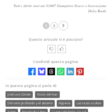
Tutti i diritti riservati ©2007 Giampietro Stocco e Associazione
Delos Books
1
2
Questo articolo ti è piaciuto?
Condividi questa pagina:
In questa pagina si parla di:
José Luis Zárate
Voces del mar
Del cielo profundo y el abismo
Hyperia
Las razas ocultas
Xanto
Novelucha Libre
La ruta del hielo y la sal