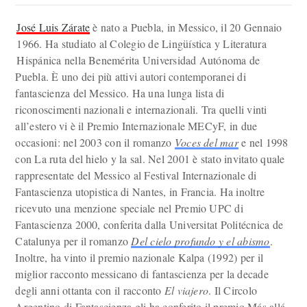
José Luis Zárate
è nato a Puebla, in Messico, il 20 Gennaio
1966. Ha studiato al Colegio de Lingüística y Literatura
Hispánica nella Benemérita Universidad Autónoma de
Puebla. È uno dei più attivi autori contemporanei di
fantascienza del Messico. Ha una lunga lista di
riconoscimenti nazionali e internazionali. Tra quelli vinti
all’estero vi è il Premio Internazionale MECyF, in due
occasioni: nel 2003 con il romanzo
Voces del mar
e nel 1998
con La ruta del hielo y la sal. Nel 2001 è stato invitato quale
rappresentate del Messico al Festival Internazionale di
Fantascienza utopistica di Nantes, in Francia. Ha inoltre
ricevuto una menzione speciale nel Premio UPC di
Fantascienza 2000, conferita dalla Universitat Politécnica de
Catalunya per il romanzo
Del cielo profundo y el abismo
.
Inoltre, ha vinto il premio nazionale Kalpa (1992) per il
miglior racconto messicano di fantascienza per la decade
degli anni ottanta con il racconto
El viajero
. Il Circolo
Argentino di Fantascienza gli ha conferito il premio Más allá