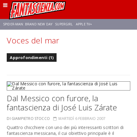
SPIDER-MAN: BRAND NEW DAY
SUPERGIRL
APPLE TV+
Voces del mar
FRANCO RICCIARDIELLO
ZENDAYA
STAR TREK
AVENGERS: DOOMSDAY
Approfondimenti (1)
NETFLIX
SADIE SINK
STAR TREK: STRANGE NEW WORLDS
Dal Messico con furore, la
fantascienza di José Luis Zárate
DI GIAMPIETRO STOCCO
MARTEDÌ 6 FEBBRAIO 2007
Quattro chicchiere con uno dei più interessanti scrittori di
fantascienza messicana, il cui obiettivo principale è il