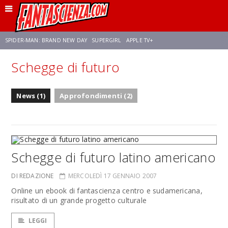
SPIDER-MAN: BRAND NEW DAY
SUPERGIRL
APPLE TV+
Schegge di futuro
FRANCO RICCIARDIELLO
ZENDAYA
STAR TREK
AVENGERS: DOOMSDAY
News (1)
Approfondimenti (2)
NETFLIX
SADIE SINK
CELIA ROSE GOODING
Schegge di futuro latino americano
DI REDAZIONE
MERCOLEDÌ 17 GENNAIO 2007
Online un ebook di fantascienza centro e sudamericana,
risultato di un grande progetto culturale
LEGGI