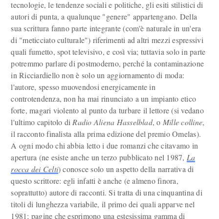
tecnologie, le tendenze sociali e politiche, gli esiti stilistici di
autori di punta, a qualunque "genere" appartengano. Della
sua scrittura fanno parte integrante (com'è naturale in un'era
di "meticciato culturale") riferimenti ad altri mezzi espressivi
quali fumetto, spot televisivo, e così via; tuttavia solo in parte
potremmo parlare di postmoderno, perché la contaminazione
in Ricciardiello non è solo un aggiornamento di moda:
l'autore, spesso muovendosi energicamente in
controtendenza, non ha mai rinunciato a un impianto etico
forte, magari violento al punto da turbare il lettore (si vedano
l'ultimo capitolo di
Radio Aliena Hasselblad
, o
Mille colline
,
il racconto finalista alla prima edizione del premio Omelas).
A ogni modo chi abbia letto i due romanzi che citavamo in
apertura (ne esiste anche un terzo pubblicato nel 1987,
La
rocca dei Celti
) conosce solo un aspetto della narrativa di
questo scrittore: egli infatti è anche (e almeno finora,
soprattutto) autore di racconti. Si tratta di una cinquantina di
titoli di lunghezza variabile, il primo dei quali apparve nel
1981; pagine che esprimono una estesissima gamma di