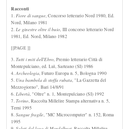
Racconti
1.
Fiore di sangue
, Concorso letterario Nord 1980, Ed.
Nord, Milano 1981
2.
Le ginestre oltre il buio
, III concorso letterario Nord
1981, Ed. Nord, Milano 1982
[[PAGE ]]
3.
Tutti i miti dell'Ebro
, Premio letterario Città di
Montepulciano, ed. Luì, Sarteano (SI) 1986
4.
Archeologia
, Futuro Europa n. 5, Bologna 1990
5.
Una bambola di stoffa rubata
, "La Gazzetta del
Mezzogiorno", Bari 14/8/91
6.
Libertà
, "Oltre" n. 1, Montepulciano (SI) 1992
7.
Torino
, Raccolta Millelire Stampa alternativa n. 5,
Terni 1995
8.
Sangue fragile
, "MC Microcomputer" n. 152, Roma
1995
9.
Saluti dal lago di Mandelbrot
, Raccolta Millelire