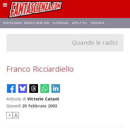
SPIDER-MAN: BRAND NEW DAY
SUPERGIRL
APPLE TV+
ZENDAYA
Quando le radici
FRANCO RICCIARDIELLO
AVENGERS: DOOMSDAY
STAR TREK
NETFLIX
SADIE SINK
STAR TREK: STRANGE NEW WORLDS
Franco Ricciardiello
Articolo di
Vittorio Catani
Giovedì
20 febbraio 2003
A
A