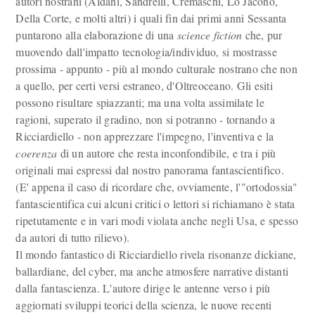
autori nostrani (Aldani, Sandrelli, Cremaschi, Lo Jacono,
Della Corte, e molti altri) i quali fin dai primi anni Sessanta
puntarono alla elaborazione di una
science fiction
che, pur
muovendo dall'impatto tecnologia/individuo, si mostrasse
prossima - appunto - più al mondo culturale nostrano che non
a quello, per certi versi estraneo, d'Oltreoceano. Gli esiti
possono risultare spiazzanti; ma una volta assimilate le
ragioni, superato il gradino, non si potranno - tornando a
Ricciardiello - non apprezzare l'impegno, l'inventiva e la
coerenza
di un autore che resta inconfondibile, e tra i più
originali mai espressi dal nostro panorama fantascientifico.
(E' appena il caso di ricordare che, ovviamente, l'"ortodossia"
fantascientifica cui alcuni critici o lettori si richiamano è stata
ripetutamente e in vari modi violata anche negli Usa, e spesso
da autori di tutto rilievo).
Il mondo fantastico di Ricciardiello rivela risonanze dickiane,
ballardiane, del cyber, ma anche atmosfere narrative distanti
dalla fantascienza. L'autore dirige le antenne verso i più
aggiornati sviluppi teorici della scienza, le nuove recenti