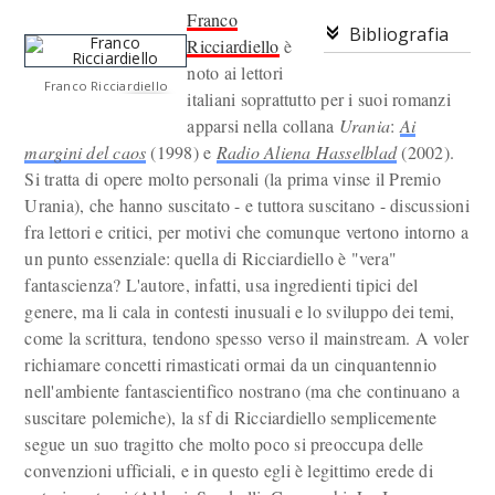
Franco
Bibliografia
Ricciardiello
è
noto ai lettori
Franco Ricciardiello
italiani soprattutto per i suoi romanzi
apparsi nella collana
Urania
:
Ai
margini del caos
(1998) e
Radio Aliena Hasselblad
(2002).
Si tratta di opere molto personali (la prima vinse il Premio
Urania), che hanno suscitato - e tuttora suscitano - discussioni
fra lettori e critici, per motivi che comunque vertono intorno a
un punto essenziale: quella di Ricciardiello è "vera"
fantascienza? L'autore, infatti, usa ingredienti tipici del
genere, ma li cala in contesti inusuali e lo sviluppo dei temi,
come la scrittura, tendono spesso verso il mainstream. A voler
richiamare concetti rimasticati ormai da un cinquantennio
nell'ambiente fantascientifico nostrano (ma che continuano a
suscitare polemiche), la sf di Ricciardiello semplicemente
segue un suo tragitto che molto poco si preoccupa delle
convenzioni ufficiali, e in questo egli è legittimo erede di