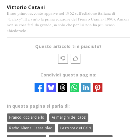
Vittorio Catani
Il suo primo racconto apparve nel 1962 sull'edizione italiana di
"Galaxy". Ha vinto la prima edizione del Premio Urania (1990). Ancora
non sa cosa farà da grande, sa solo che per lui non ha piu' senso
chiederselo.
Questo articolo ti è piaciuto?
Condividi questa pagina:
In questa pagina si parla di:
Franco Ricciardiello
Ai margini del caos
Radio Aliena Hasselblad
La rocca dei Celti