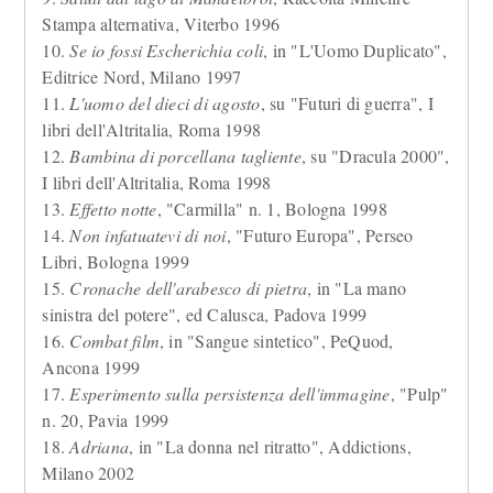
Stampa alternativa, Viterbo 1996
10.
Se io fossi Escherichia coli
, in "L'Uomo Duplicato",
Editrice Nord, Milano 1997
11.
L'uomo del dieci di agosto
, su "Futuri di guerra", I
libri dell'Altritalia, Roma 1998
12.
Bambina di porcellana tagliente
, su "Dracula 2000",
I libri dell'Altritalia, Roma 1998
13.
Effetto notte
, "Carmilla" n. 1, Bologna 1998
14.
Non infatuatevi di noi
, "Futuro Europa", Perseo
Libri, Bologna 1999
15.
Cronache dell'arabesco di pietra
, in "La mano
sinistra del potere", ed Calusca, Padova 1999
16.
Combat film
, in "Sangue sintetico", PeQuod,
Ancona 1999
17.
Esperimento sulla persistenza dell'immagine
, "Pulp"
n. 20, Pavia 1999
18.
Adriana
, in "La donna nel ritratto", Addictions,
Milano 2002