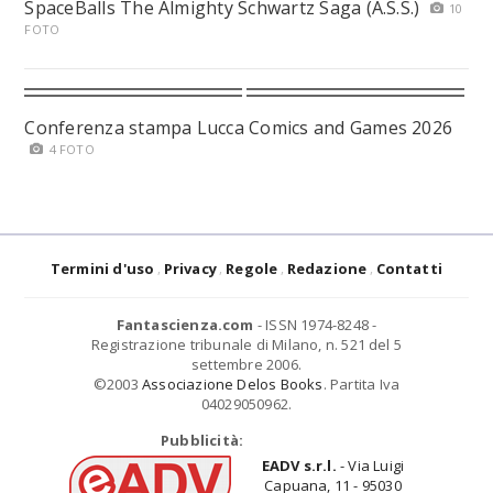
SpaceBalls The Almighty Schwartz Saga (A.S.S.)
10
FOTO
Conferenza stampa Lucca Comics and Games 2026
4 FOTO
Termini d'uso
Privacy
Regole
Redazione
Contatti
Fantascienza.com
- ISSN 1974-8248 -
Registrazione tribunale di Milano, n. 521 del 5
settembre 2006.
©2003
Associazione Delos Books
. Partita Iva
04029050962.
Pubblicità:
EADV s.r.l.
- Via Luigi
Capuana, 11 - 95030