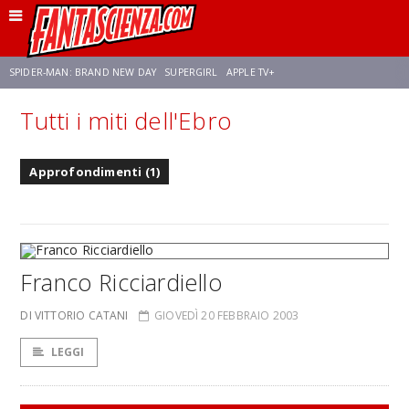
SPIDER-MAN: BRAND NEW DAY
SUPERGIRL
APPLE TV+
Tutti i miti dell'Ebro
FRANCO RICCIARDIELLO
ZENDAYA
STAR TREK
AVENGERS: DOOMSDAY
Approfondimenti (1)
NETFLIX
SADIE SINK
STAR TREK: STRANGE NEW WORLDS
Franco Ricciardiello
DI VITTORIO CATANI
GIOVEDÌ 20 FEBBRAIO 2003
LEGGI