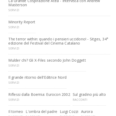
La Grande Cospirazione Atea - Intervista con Andrew
Masterson
SERVIZI
Minority Report
SERVIZI
The terror within: quando i pensieri uccidono! - Sitges, 34°
edizione del Festival del Cinema Catalano
SERVIZI
Mulder chi? Gli X-Files secondo John Doggett
SERVIZI
Il grande ritorno dell'Editrice Nord
SERVIZI
Riflessi dalla Boemia: Eurocon 2002
Sul gradino più alto
SERVIZI
RACCONTI
Il torneo
L'ombra del padre
Luigi Cozzi
Aurora