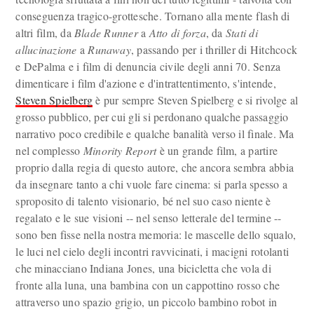
conseguenza tragico-grottesche. Tornano alla mente flash di
altri film, da
Blade Runner
a
Atto di forza
, da
Stati di
allucinazione
a
Runaway
, passando per i thriller di Hitchcock
e DePalma e i film di denuncia civile degli anni 70. Senza
dimenticare i film d'azione e d'intrattentimento, s'intende,
Steven Spielberg
è pur sempre Steven Spielberg e si rivolge al
grosso pubblico, per cui gli si perdonano qualche passaggio
narrativo poco credibile e qualche banalità verso il finale. Ma
nel complesso
Minority Report
è un grande film, a partire
proprio dalla regia di questo autore, che ancora sembra abbia
da insegnare tanto a chi vuole fare cinema: si parla spesso a
sproposito di talento visionario, bé nel suo caso niente è
regalato e le sue visioni -- nel senso letterale del termine --
sono ben fisse nella nostra memoria: le mascelle dello squalo,
le luci nel cielo degli incontri ravvicinati, i macigni rotolanti
che minacciano Indiana Jones, una bicicletta che vola di
fronte alla luna, una bambina con un cappottino rosso che
attraverso uno spazio grigio, un piccolo bambino robot in