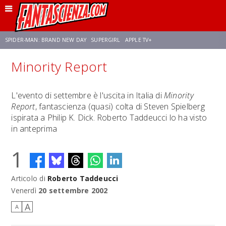
SPIDER-MAN: BRAND NEW DAY
SUPERGIRL
APPLE TV+
Minority Report
FRANCO RICCIARDIELLO
ZENDAYA
STAR TREK
AVENGERS: DOOMSDAY
L'evento di settembre è l'uscita in Italia di
Minority
Report
, fantascienza (quasi) colta di Steven Spielberg
NETFLIX
SADIE SINK
CELIA ROSE GOODING
ispirata a Philip K. Dick. Roberto Taddeucci lo ha visto
in anteprima
1
Articolo di
Roberto Taddeucci
Venerdì
20 settembre 2002
A
A