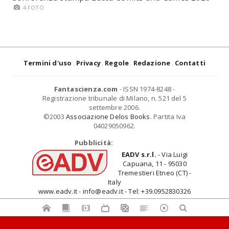
4 FOTO
Termini d'uso
Privacy
Regole
Redazione
Contatti
Fantascienza.com
- ISSN 1974-8248 -
Registrazione tribunale di Milano, n. 521 del 5
settembre 2006.
©2003
Associazione Delos Books
. Partita Iva
04029050962.
Pubblicità:
EADV s.r.l.
- Via Luigi
Capuana, 11 - 95030
Tremestieri Etneo (CT) -
Italy
www.eadv.it - info@eadv.it - Tel: +39.0952830326