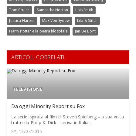
Tom Cruise
Samantha Norton
Lois Smith
Jessica Harper
Max Von Sydow
Lilo & Stitch
Harry Potter e la pietra filosofale
Jan De Bont
ARTICOLI CORRELATI
TELEVISIONE
Da oggi Minority Report su Fox
La serie ispirata al film di Steven Spielberg – a sua volta
tratto da Philip K. Dick – arriva in Italia...
S*, 13/07/2016