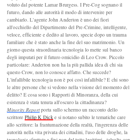
voluto dal potente Lamar Brurgess. I Pre-Cog sognano il
futuro, dando alle autorità il modo di intervenire per
cambiarlo. L'agente John Anderton è uno dei fiori
all'occhiello del Dipartimento del Pre-Crimine, intelligente,
veloce, efficiente e dedito al lavoro, specie dopo un trauma
familiare che è stato anche la fine del suo matrimonio. Un
giorno questa straordinaria tecnologia lo mette sul banco
degli imputati per il futuro omicidio di Leo Crow. Piccolo
particolare: Anderton non ha la più pallida idea di chi sia
questo Crow, non lo conosce affatto. Che succede?
L'infallibile tecnologia non è poi così infallibile? E chi sono
le altre persone che si vedono nella visione del momento del
delitto? E cosa sono i Rapporti di Minoranza, della cui
esistenza è stata tenuta all'oscuro la cittadinanza?
Minority Report
porta sullo schermo un racconto dello
scrittore
Philip K Dick
e si notano subito le tematiche care
allo scrittore: la frantumazione della realtà, l'ingerenza delle
autorità nella vita privata dei cittadini, l'uso delle droghe, la
tecnologia sfruttata a fini non del tutto legittimi - talvolta con