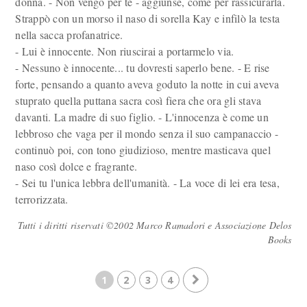
donna. - Non vengo per te - aggiunse, come per rassicurarla.
Strappò con un morso il naso di sorella Kay e infilò la testa
nella sacca profanatrice.
- Lui è innocente. Non riuscirai a portarmelo via.
- Nessuno è innocente... tu dovresti saperlo bene. - E rise
forte, pensando a quanto aveva goduto la notte in cui aveva
stuprato quella puttana sacra così fiera che ora gli stava
davanti. La madre di suo figlio. - L'innocenza è come un
lebbroso che vaga per il mondo senza il suo campanaccio -
continuò poi, con tono giudizioso, mentre masticava quel
naso così dolce e fragrante.
- Sei tu l'unica lebbra dell'umanità. - La voce di lei era tesa,
terrorizzata.
Tutti i diritti riservati ©2002 Marco Ramadori e Associazione Delos
Books
1
2
3
4