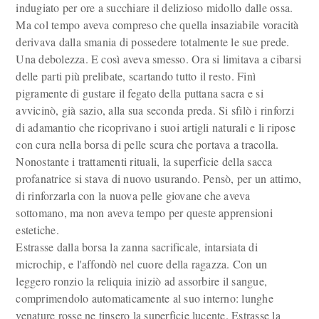
indugiato per ore a succhiare il delizioso midollo dalle ossa.
Ma col tempo aveva compreso che quella insaziabile voracità
derivava dalla smania di possedere totalmente le sue prede.
Una debolezza. E così aveva smesso. Ora si limitava a cibarsi
delle parti più prelibate, scartando tutto il resto. Finì
pigramente di gustare il fegato della puttana sacra e si
avvicinò, già sazio, alla sua seconda preda. Si sfilò i rinforzi
di adamantio che ricoprivano i suoi artigli naturali e li ripose
con cura nella borsa di pelle scura che portava a tracolla.
Nonostante i trattamenti rituali, la superficie della sacca
profanatrice si stava di nuovo usurando. Pensò, per un attimo,
di rinforzarla con la nuova pelle giovane che aveva
sottomano, ma non aveva tempo per queste apprensioni
estetiche.
Estrasse dalla borsa la zanna sacrificale, intarsiata di
microchip, e l'affondò nel cuore della ragazza. Con un
leggero ronzio la reliquia iniziò ad assorbire il sangue,
comprimendolo automaticamente al suo interno: lunghe
venature rosse ne tinsero la superficie lucente. Estrasse la