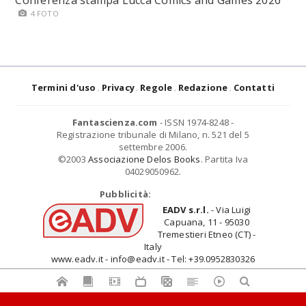
Conferenza stampa Lucca Comics and Games 2026
4 FOTO
Termini d'uso
Privacy
Regole
Redazione
Contatti
Fantascienza.com
- ISSN 1974-8248 -
Registrazione tribunale di Milano, n. 521 del 5
settembre 2006.
©2003
Associazione Delos Books
. Partita Iva
04029050962.
Pubblicità:
EADV s.r.l.
- Via Luigi
Capuana, 11 - 95030
Tremestieri Etneo (CT) -
Italy
www.eadv.it - info@eadv.it - Tel: +39.0952830326