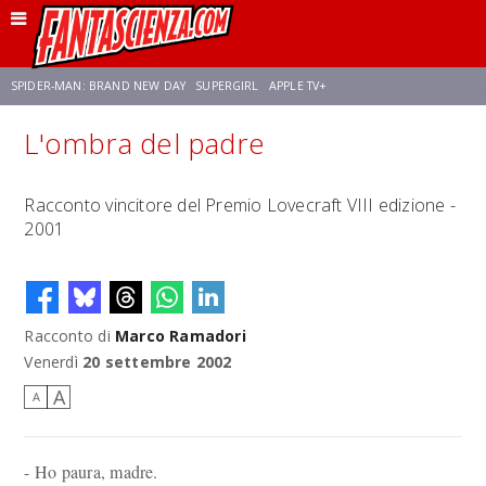
SPIDER-MAN: BRAND NEW DAY
SUPERGIRL
APPLE TV+
L'ombra del padre
FRANCO RICCIARDIELLO
ZENDAYA
STAR TREK
AVENGERS: DOOMSDAY
Racconto vincitore del Premio Lovecraft VIII edizione -
2001
NETFLIX
SADIE SINK
STAR TREK: STRANGE NEW WORLDS
Racconto di
Marco Ramadori
Venerdì
20 settembre 2002
A
A
- Ho paura, madre.