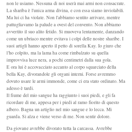
non le usiamo. Nessuna di noi userà mai armi non consacrate.
La shariba è l'unica arma divina, e con essa siamo inviolabili.
Ma lui ci ha violate. Non l'abbiamo sentito arrivare, mentre
pattugliavamo la palude a ovest del convento. Non abbiamo
avvertito il suo alito fetido. Si muoveva lentamente, danzando
come un ubriaco mentre evitava i colpi delle nostre sharibe. I
suoi artigli hanno aperto il petto di sorella Kay. Io giuro che
l'ho colpito, ma la lama ha come rimbalzato su quella
improvvisa luce nera, a pochi centimetri dalla sua gola.
E ora lui è accovacciato accanto al corpo squarciato della
bella Kay, divorandole gli organi interni. Forse avremmo
dovuto usare le armi immonde, come ci era stato ordinato. Ma
adesso è tardi.
Il fiume del mio sangue ha raggiunto i suoi piedi, e gli fa
ricordare di me, appesa per i piedi al ramo fiorito di questo
albero. Bagna un artiglio nel mio sangue e lo lecca. Mi
guarda. Si alza e viene verso di me. Non sentir dolore.
Da giovane avrebbe divorato tutta la carcassa. Avrebbe