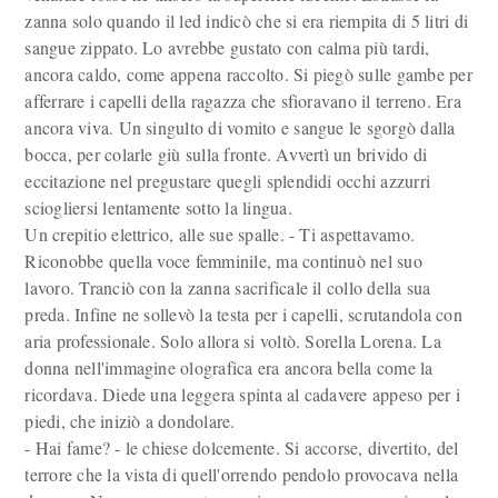
zanna solo quando il led indicò che si era riempita di 5 litri di
sangue zippato. Lo avrebbe gustato con calma più tardi,
ancora caldo, come appena raccolto. Si piegò sulle gambe per
afferrare i capelli della ragazza che sfioravano il terreno. Era
ancora viva. Un singulto di vomito e sangue le sgorgò dalla
bocca, per colarle giù sulla fronte. Avvertì un brivido di
eccitazione nel pregustare quegli splendidi occhi azzurri
sciogliersi lentamente sotto la lingua.
Un crepitio elettrico, alle sue spalle. - Ti aspettavamo.
Riconobbe quella voce femminile, ma continuò nel suo
lavoro. Tranciò con la zanna sacrificale il collo della sua
preda. Infine ne sollevò la testa per i capelli, scrutandola con
aria professionale. Solo allora si voltò. Sorella Lorena. La
donna nell'immagine olografica era ancora bella come la
ricordava. Diede una leggera spinta al cadavere appeso per i
piedi, che iniziò a dondolare.
- Hai fame? - le chiese dolcemente. Si accorse, divertito, del
terrore che la vista di quell'orrendo pendolo provocava nella